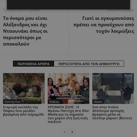
Προηγούμενο άρθρο
Επόμενο άρθρο
Το όνομα μου είναι
Γιατί οι εγκυμονούσες
Αλέξανδρος και όχι
πρέπει να προσέχουν από
Νταουνάκι όπως οι
τυχόν λοιμώξεις
περισσότεροι με
αποκαλούν
ΠΑΡΟΜΟΙΑ ΑΡΘΡΑ
ΠΕΡΙΣΣΟΤΕΡΑ ΑΠΟ ΤΟΝ ΔΗΜΙΟΥΡΓΟ
Family Fun
Videos
News
Η κρυφή κοιλάδα της
ΧΡΩΜΑΤΑ ΖΩΗΣ : Η
Σοκ στην Ιταλία:
Πάφου που μοιάζει
Φρόσω Παττίχη στο Oloi
Απόπειρα αρπαγής
βγαλμένη από παραμύθι
Media για τη σημασία
βρέφους μέσα σε
του χορού στη ζωή ενός
σούπερ μάρκετ (Βίντεο)
παιδιού