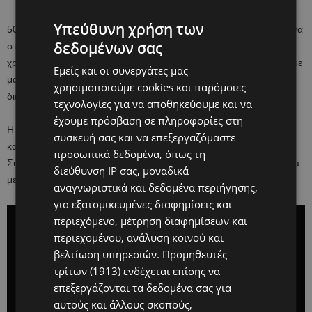
Υπεύθυνη χρήση των
50 μαμάδες με τα παιδιά τους με σύνδρομο Down τραγουδάνε μέσα
δεδομένων σας
στο αυτοκίνητο το «A thousand years» της Christina Peri με τη
χρήση της νοηματικής γλώσσας Makaton (η οποία βοηθά παιδιά με
Εμείς και οι συνεργάτες μας
μαθησιακές δυσκολίες), στέλνοντας ένα δυνατό μήνυμα για τη
χρησιμοποιούμε cookies και παρόμοιες
διαφορετικότητα.
τεχνολογίες για να αποθηκεύουμε και να
έχουμε πρόσβαση σε πληροφορίες στη
Η ομάδα «DesignerGenes» δημιούργησε αυτό το όμορφο video
συσκευή σας και να επεξεργαζόμαστε
κατά την περσινή χρονιά, με αφορμή την Παγκόσμια Ημέρα
προσωπικά δεδομένα, όπως τη
Συνδρόμου Down 21 Μαρτίου, και μόλις ανέβηκε στα social media
διεύθυνση IP σας, μοναδικά
με το hashtag
#wouldntchangeathing
, έγινε αμέσως viral.
αναγνωριστικά και δεδομένα περιήγησης,
για εξατομικευμένες διαφημίσεις και
περιεχόμενο, μέτρηση διαφημίσεων και
περιεχομένου, ανάλυση κοινού και
βελτίωση υπηρεσιών.
Προμηθευτές
τρίτων (1913)
ενδέχεται επίσης να
επεξεργάζονται τα δεδομένα σας για
αυτούς και άλλους σκοπούς,