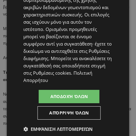
συμπεριλαμβανομένης της χρήσης
βρίσκουμε την λύση. Για αυτό το λόγω κάντε τους ερωτήσεις ώστε
ακριβών δεδομένων γεωεντοπισμού και
να μάθουν τον τρόπο να λύνουν τα προβλήματα τους.
χαρακτηριστικών συσκευής. Οι επιλογές
σας ισχύουν μόνο για αυτόν τον
Μάθετε τους να εκτιμούν αυτό που έχουν. Η αυτοεκτίμηση των
ιστότοπο. Ορισμένοι προμηθευτές
παιδιών ξεκινά με την εκτίμηση των απλών καθημερινών
μπορεί να βασίζονται σε έννομο
πραγμάτων.
συμφέρον αντί για συγκατάθεση· έχετε το
δικαίωμα να αντιταχθείτε στις
Ρυθμίσεις
Αποδεχτείτε τα για αυτό που είναι!
διαφήμισης
. Μπορείτε να ανακαλέσετε τη
συγκατάθεσή σας οποιαδήποτε στιγμή
Τι άλλο μπορούμε να κάνουμε για να ενισχύσουμε την
στις
Ρυθμίσεις cookies
.
Πολιτική
αυτοεκτίμηση του παιδου μας;
Απορρήτου
Να επενδύσουμε σε ομαδικά προγραμματα για την ενίσχυση της
ΑΠΟΔΟΧΉ ΌΛΩΝ
αυτοεκτίμησης των παιδιών. Ως καθοδηγητές τους μπορούμε να
τους δώσουμε μια ακόμη ασπίδα ώστε να είναι προετοιμασμένοι να
ΑΠΌΡΡΙΨΗ ΌΛΩΝ
αντιμετωπίσουν τις προκλήσεις της καθημερινότητας και να
πιστέψουν στον εαυτό τους!
ΕΜΦΆΝΙΣΗ ΛΕΠΤΟΜΕΡΕΙΏΝ