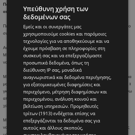
Πώς μπορεί ένας γονιός να βοηθήσει να ενισχυθεί η
Υπεύθυνη χρήση των
αυτοεκτίμηση του παιδιού του;
δεδομένων σας
Πείτε στα παιδιά ότι τα αγαπάτε. Αγκαλιάστε τα. Αγγίξτε τα. Κάντε το
Εμείς και οι συνεργάτες μας
συχνά, κάντε το κάθε μέρα.
χρησιμοποιούμε cookies και παρόμοιες
τεχνολογίες για να αποθηκεύουμε και να
Ανακαλύψετε τα ταλέντα τους. Συχνά το ταλέντο είναι κρυφό.
έχουμε πρόσβαση σε πληροφορίες στη
Μπορείτε όμως αν θέλετε να το ανακαλύψετε και να το βοηθήσετε
συσκευή σας και να επεξεργαζόμαστε
να το «ξεδιπλώσει».
προσωπικά δεδομένα, όπως τη
διεύθυνση IP σας, μοναδικά
Μην βάζετε ταμπέλες . Δεν είναι λίγες οι φορές που πάνω στα νεύρα
αναγνωριστικά και δεδομένα περιήγησης,
μας έχουμε αποκαλέσει το παιδί μας ｮπαλιόπαιδοｯ, ｮαπρόσεχτοｯ, ｮ
για εξατομικευμένες διαφημίσεις και
γκρινιάρηｯ, ｮτεμπέληｯ, ｮχαζόｯ. Αυτές οι λέξεις πληγώνουν, μα πάνω
περιεχόμενο, μέτρηση διαφημίσεων και
από όλα χαράζονται βαθιά μέσα μας και τα αρνητικά αυτά
περιεχομένου, ανάλυση κοινού και
χαρακτηριστικά γίνονται ακόμα μεγαλύτερα.
βελτίωση υπηρεσιών.
Προμηθευτές
τρίτων (1913)
ενδέχεται επίσης να
Μη λύνετε εσείς τα προβλήματα των παιδιών σας. Μάθετέ τα πώς
επεξεργάζονται τα δεδομένα σας για
να τα λύνουν μόνα τους και πώς να αντιμετωπίζουν τις προκλήσεις
αυτούς και άλλους σκοπούς,
μόνα τους. Μην ξεχνατε δεν θα είμαστε πάντα δίπλα τους να τους