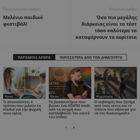
Προηγούμενο άρθρο
Επόμενο άρθρο
Μελένιο παιδικό
Όσο πιο μεγάλης
φεστιβάλ!
διάρκειας είναι τα τέστ
τόσο καλύτερα τα
καταφέρνουν τα κορίτσια
ΠΑΡΟΜΟΙΑ ΑΡΘΡΑ
ΠΕΡΙΣΣΟΤΕΡΑ ΑΠΟ ΤΟΝ ΔΗΜΙΟΥΡΓΟ
News
News
Ψυχολογία
Τι αποκαλύπτει ο
Το βασανιστήριο που
Ο σεβασμός που ζητάμε
τρόπος που μιλούν τα
βιώνει ένα ΛΟΑΤΚΙ παιδί
από τους νέους και το
παιδιά για την ψυχική
από τη στιγμή που
τίποτα που κάνουμε για
τους υγεία
καταλαβαίνει τον εαυτό
να τον δικαιούμαστε
του (video)