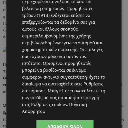
περιεχομένου, ανάλυση κοινού και
Πρόσφατα παρουσίασε το έργο «Έκπτωτοι Άγγελοι» που
βελτίωση υπηρεσιών.
Προμηθευτές
παρουσιάζει ένα άλλο κοινωνικό θέμα όπως αυτό της εμπορίας και
τρίτων (1913)
ενδέχεται επίσης να
η εκμετάλλευσης ανθρώπων που έχει ήδη αποσπάσει το 2ο
επεξεργάζονται τα δεδομένα σας για
Παγκύπριο Βραβείο Εικαστικών Τεχνών, το Silver award at 1st
αυτούς και άλλους σκοπούς,
Cyprus Εducation Αwards, ενώ βραβεύτηκε και από το Αρχηγείο
συμπεριλαμβανομένης της χρήσης
Αστυνομίας.
ακριβών δεδομένων γεωεντοπισμού και
χαρακτηριστικών συσκευής. Οι επιλογές
σας ισχύουν μόνο για αυτόν τον
ιστότοπο. Ορισμένοι προμηθευτές
Πριν λίγες μέρες βρέθηκε στην Ινδία με την στήριξη του
μπορεί να βασίζονται σε έννομο
Υπουργείου Παιδείας για να παραλάβει βραβείο από
συμφέρον αντί για συγκατάθεση· έχετε το
Global Teacher Award
2019 ως μια από τις καλύτερες
δικαίωμα να αντιταχθείτε στις
Ρυθμίσεις
εκπαιδευτικούς του κόσμου. Οι υποψήφιοι εκπαιδευτικοί ήταν
διαφήμισης
. Μπορείτε να ανακαλέσετε τη
συνολικά από 70 χώρες του πλανήτη.
συγκατάθεσή σας οποιαδήποτε στιγμή
στις
Ρυθμίσεις cookies
.
Πολιτική
Μιλώντας μαζί της αντιληφθήκαμε τον μεγάλο της ενθουσιασμό που
Απορρήτου
βρέθηκε στο Νέο Δελχί για αυτό τον λόγο καθώς και την χαρά της
που είχε την ευκαιρία να μιλήσει με πολλούς εκπαιδευτικούς απ’ όλο
τον Κόσμο. Όπως είπε η ίδια
ΑΠΟΔΟΧΉ ΌΛΩΝ
«Οι περισσότεροι από εμάς έχουμε