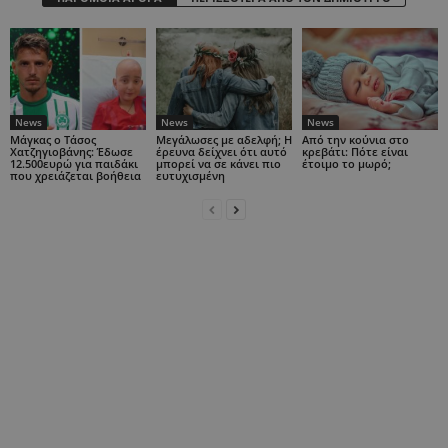
News
News
News
Μάγκας ο Τάσος
Μεγάλωσες με αδελφή; Η
Από την κούνια στο
Χατζηγιοβάνης: Έδωσε
έρευνα δείχνει ότι αυτό
κρεβάτι: Πότε είναι
12.500ευρώ για παιδάκι
μπορεί να σε κάνει πιο
έτοιμο το μωρό;
που χρειάζεται βοήθεια
ευτυχισμένη