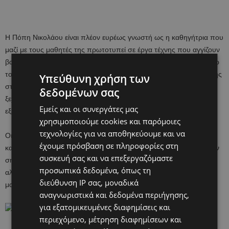
Η Πόπη Νικολάου είναι πλέον ευρέως γνωστή ως η καθηγήτρια που
μαζί με τους μαθητές της πρωτοτυπεί σε έργα τέχνης που αγγίζουν
βαθιά κοινωνικά προβλήματα. Το 2016 την πρωτογνωρίσαμε μέσω
του έργου “Immigrants”, που είχε επιμεληθεί ως καθηγήτρια Τέχνης
Υπεύθυνη χρήση των
στο Λυκείου Αποστόλου Λουκά Κολοσσίου. Το συγκεκριμένο έργο
δεδομένων σας
ξεχώρισε καθώς παρουσίαζε το προσφυγικό δράμα που
Εμείς και οι συνεργάτες μας
εξελισσόταν και συνεχίζεται μέχρι σήμερα στην μεσόγειο θάλασσα.
χρησιμοποιούμε cookies και παρόμοιες
τεχνολογίες για να αποθηκεύουμε και να
Οι διακρίσεις, οι παρουσιάσεις στον εγχώριο και ξένο τύπο καθώς
έχουμε πρόσβαση σε πληροφορίες στη
και η προβολή του έργου σε μεγάλες galleries του εξωτερικού ήταν
συσκευή σας και να επεξεργαζόμαστε
σημαντικές για να προωθηθεί το μεγάλο ζήτημα των προσφύγων
προσωπικά δεδομένα, όπως τη
αλλά και η προσπάθεια τόσο της καθηγήτριας αλλά και των
διεύθυνση IP σας, μοναδικά
μαθητών της να ευαισθητοποιήσουν την κοινωνία.
αναγνωριστικά και δεδομένα περιήγησης,
για εξατομικευμένες διαφημίσεις και
περιεχόμενο, μέτρηση διαφημίσεων και