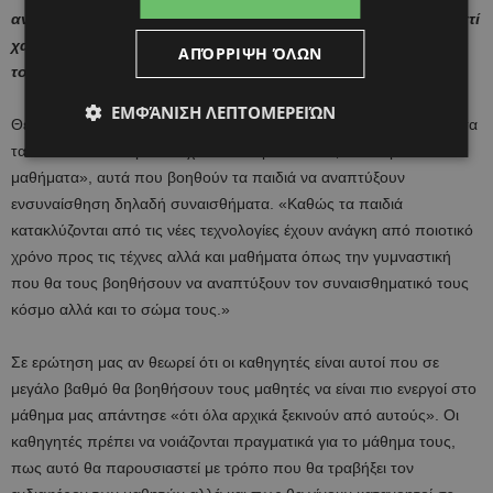
αντιληφθεί ότι ανά τον κόσμο τα παιδιά δεν πάνε σχολείο γιατί
χαίρονται πραγματικά που μαθαίνουν νέα πράγματα αλλά για
ΑΠΌΡΡΙΨΗ ΌΛΩΝ
τους βαθμούς»
ΕΜΦΆΝΙΣΗ ΛΕΠΤΟΜΕΡΕΙΏΝ
Θεωρεί ότι το μάθημα της Τέχνης καθώς και τα υπόλοιπα μαθήματα
τα οποία στα Κυπριακά σχολεία θεωρούνται ως «δεύτερα
μαθήματα», αυτά που βοηθούν τα παιδιά να αναπτύξουν
ενσυναίσθηση δηλαδή συναισθήματα. «Καθώς τα παιδιά
κατακλύζονται από τις νέες τεχνολογίες έχουν ανάγκη από ποιοτικό
χρόνο προς τις τέχνες αλλά και μαθήματα όπως την γυμναστική
που θα τους βοηθήσουν να αναπτύξουν τον συναισθηματικό τους
κόσμο αλλά και το σώμα τους.»
Σε ερώτηση μας αν θεωρεί ότι οι καθηγητές είναι αυτοί που σε
μεγάλο βαθμό θα βοηθήσουν τους μαθητές να είναι πιο ενεργοί στο
μάθημα μας απάντησε «ότι όλα αρχικά ξεκινούν από αυτούς». Οι
καθηγητές πρέπει να νοιάζονται πραγματικά για το μάθημα τους,
πως αυτό θα παρουσιαστεί με τρόπο που θα τραβήξει τον