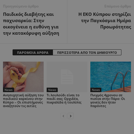
Προηγούμενο άρθρο
Επόμενο άρθρο
Παιδικός διαβήτης και
Η ΕΚΟ Κύπρου στηρίζει
παχυσαρκία: Στην
την Παγκόσμια Ημέρα
οικογένεια η ευθύνη για
Προωρότητας
την κατακόρυφη αύξηση
ΠΑΡΟΜΟΙΑ ΑΡΘΡΑ
ΠΕΡΙΣΣΟΤΕΡΑ ΑΠΟ ΤΟΝ ΔΗΜΙΟΥΡΓΟ
News
News
News
Ανησυχητική αύξηση του
Τι λουλούδι είναι το
Πνιγμός 4χρονου σε
παιδικού καρκίνου στην
παιδί σας; Ορχιδέα,
πισίνα στην Πάρο: Οι
Κύπρο – Οι επιστήμονες
πικραλίδα ή τουλίπα;
γονείς δεν ήταν
αναζητούν τις αιτίες
παρόντες