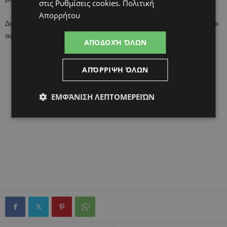
στις
Ρυθμίσεις cookies
.
Πολιτική
Απορρήτου
Δηλώστε τα παιδιά σας στον διαγωνισμό ζωγραφικής του Dixan και
αφήστε τα να ξεδιπλώσουν τη φαντασία τους στο χαρτί!
ΑΠΟΔΟΧΉ ΌΛΩΝ
ΑΠΌΡΡΙΨΗ ΌΛΩΝ
ΕΜΦΆΝΙΣΗ ΛΕΠΤΟΜΕΡΕΙΏΝ