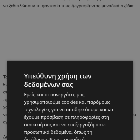
να ξεδιπλώσουν τη φαντασία τους ζωγραφίζοντας μοναδικά σχέδια.
Υπεύθυνη χρήση των
Το παιδί με το καλύτερο σχέδιο και την πιο δημιουργική ζωγραφιά
δεδομένων σας
θα έχει την χαρά να δει το έργο του να διακοσμεί την ανοιξιάτικη
συσκευασία του αγαπημένου απορρυπαντικού. Παράλληλα, οι
Εμείς και οι συνεργάτες μας
πρώτοι 5 νικητές θα κερδίσουν από ένα παιδικό ποδήλατο για
χρησιμοποιούμε cookies και παρόμοιες
χαρούμενες και ξέγνοιαστες βόλτες, ενώ στους επόμενους 10
τεχνολογίες για να αποθηκεύουμε και να
νικητές το Dixan θα χαρίσει από μια δωροεπιταγή αξίας 50 ευρώ για
έχουμε πρόσβαση σε πληροφορίες στη
αγορές από τα καταστήματα Public.
συσκευή σας και να επεξεργαζόμαστε
προσωπικά δεδομένα, όπως τη
Δικαίωμα συμμετοχής στον διαγωνισμό ζωγραφικής έχουν παιδιά
διεύθυνση IP σας, μοναδικά