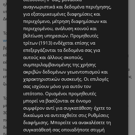
ηλικίας από 5 μέχρι 12 ετών, τα οποία έχουν την ευκαιρία να
αναγνωριστικά και δεδομένα περιήγησης,
υποβάλουν τα έργα τους από τις 13 Νοεμβρίου μέχρι τις 11
για εξατομικευμένες διαφημίσεις και
Δεκεμβρίου.
περιεχόμενο, μέτρηση διαφημίσεων και
περιεχομένου, ανάλυση κοινού και
Τα παιδιά μπορούν να λάβουν μέρος μέσα από την ιστοσελίδα
βελτίωση υπηρεσιών.
Προμηθευτές
www.dixancolorcontest.com
, στην οποία οι γονείς μπορούν να
τρίτων (1913)
ενδέχεται επίσης να
βρουν περισσότερες πληροφορίες, αλλά και να τυπώσουν τον
επεξεργάζονται τα δεδομένα σας για
ειδικό καμβά στον οποίο τα παιδιά θα ζωγραφίσουν. Παράλληλα, η
αυτούς και άλλους σκοπούς,
ειδική φόρμα ζωγραφικής θα είναι διαθέσιμη και στους διαδρόμους
συμπεριλαμβανομένης της χρήσης
των υπεραγορών που βρίσκονται τα προϊόντα Dixan. Οι νικητές θα
ακριβών δεδομένων γεωεντοπισμού και
επιλεχθούν από ειδική κριτική επιτροπή που θα αξιολογήσει όλες τις
χαρακτηριστικών συσκευής. Οι επιλογές
ζωγραφιές.
σας ισχύουν μόνο για αυτόν τον
ιστότοπο. Ορισμένοι προμηθευτές
Ταυτόχρονα, κατά τη διάρκεια του διαγωνισμού οι μικροί μας φίλοι
μπορεί να βασίζονται σε έννομο
μπορούν να επισκεφτούν το The Mall of Cyprus, στις 23-24/11 και
συμφέρον αντί για συγκατάθεση· έχετε το
30/11-1/12 από τις 15:00 μέχρι τις 19:00, όπου θα στηθεί ένα
δικαίωμα να αντιταχθείτε στις
Ρυθμίσεις
πολύχρωμο και διασκεδαστικό εργαστήρι ζωγραφικής. Στον ειδικά
διαφήμισης
. Μπορείτε να ανακαλέσετε τη
διαμορφωμένο χώρο θα βρίσκεται η ομάδα του Dixan η οποία θα
συγκατάθεσή σας οποιαδήποτε στιγμή
βοηθά τα παιδιά με τις ζωγραφιές τους και θα χαρίζουν δωράκια.