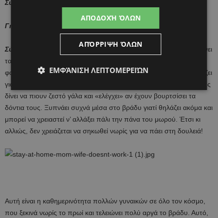
Σύζυγος:
Ξεκουράζομαι φυσικά! Είμαι “πτώμα” μετά τη δουλειά.
ΑΠΟΔΟΧΉ ΌΛΩΝ
Γιατρός
: Η γυναίκα σας τι κάνει εκείνη την ώρα;
ΑΠΌΡΡΙΨΗ ΌΛΩΝ
Σύζυγος:
Μαγειρεύει το βραδινό, σερβίρει τα παιδιά και μένα, πλένει
τα πιάτα, ελέγχει το σπίτι και κοιτάει αν έχει περισσέψει καθόλου
ΕΜΦΆΝΙΣΗ ΛΕΠΤΟΜΕΡΕΙΏΝ
φαγητό. Αφού βοηθήσει τα παιδιά με τα μαθήματά τους, τα ετοιμάζει
για ύπνο: τα ντύνει με πιτζάμες, βάζει καθαρή πάνα στο μωρό, τους
δίνει να πιουν ζεστό γάλα και «ελέγχει» αν έχουν βουρτσίσει τα
δόντια τους. Ξυπνάει συχνά μέσα στο βράδυ γιατί θηλάζει ακόμα και
μπορεί να χρειαστεί ν’ αλλάξει πάλι την πάνα του μωρού. Έτσι κι
αλλιώς, δεν χρειάζεται να σηκωθεί νωρίς για να πάει στη δουλειά!
Αυτή είναι η καθημερινότητα πολλών γυναικών σε όλο τον κόσμο,
που ξεκινά νωρίς το πρωί και τελειώνει πολύ αργά το βράδυ. Αυτό,