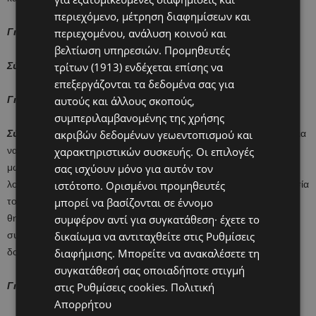
περιεχόμενο, μέτρηση διαφημίσεων και
Γιατρός:
Ποιος πηγαίνει τα παιδιά στο σχολείο;
περιεχομένου, ανάλυση κοινού και
βελτίωση υπηρεσιών.
Προμηθευτές
Σύζυγος:
Η γυναίκα μου, αφού δεν δουλεύει.
τρίτων (1913)
ενδέχεται επίσης να
επεξεργάζονται τα δεδομένα σας για
Γιατρός
: Και μετά τι κάνει;
αυτούς και άλλους σκοπούς,
συμπεριλαμβανομένης της χρήσης
Σύζυγος:
Σκέφτεται τι άλλες δουλειές έχει να κάνει εκτός σπιτιού για
ακριβών δεδομένων γεωεντοπισμού και
να μην χρειαστεί να βγάλει και να ξαναβάλει το καθισματάκι του
χαρακτηριστικών συσκευής. Οι επιλογές
μωρού. Μπορεί να πάει στο σούπερ-μάρκετ ή να πληρώσει τους
σας ισχύουν μόνο για αυτόν τον
λογαριασμούς. Αν ξεχάσει κάτι, θα πρέπει να κάνει την προετοιμασία
ιστότοπο. Ορισμένοι προμηθευτές
του μωρού ξανά απ’ την αρχή. Όταν γυρίσει σπίτι, πρέπει να το
μπορεί να βασίζονται σε έννομο
θηλάσει, να του αλλάξει την πάνα και να το βάλει για ύπνο. Μετά
συμφέρον αντί για συγκατάθεση· έχετε το
συμμαζεύει την κουζίνα και βάζει πλυντήριο ρούχων. Αφού δεν
δικαίωμα να αντιταχθείτε στις
Ρυθμίσεις
δουλεύει!
διαφήμισης
. Μπορείτε να ανακαλέσετε τη
συγκατάθεσή σας οποιαδήποτε στιγμή
Γιατρός
: Όταν επιστρέφετε σπίτι το απόγευμα τι κάνετε;
στις
Ρυθμίσεις cookies
.
Πολιτική
Απορρήτου