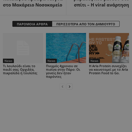
στο Μακάρειο Νοσοκομείο
σπίτι – H viral ανάρτηση
ΠΑΡΟΜΟΙΑ ΑΡΘΡΑ
ΠΕΡΙΣΣΟΤΕΡΑ ΑΠΟ ΤΟΝ ΔΗΜΙΟΥΡΓΟ
News
News
News
Τι λουλούδι είναι το
Πνιγμός 4χρονου σε
Η Arla Protein συνεχίζει
παιδί σας; Ορχιδέα,
πισίνα στην Πάρο: Οι
να καινοτομεί με το Arla
πικραλίδα ή τουλίπα;
γονείς δεν ήταν
Protein Food to Go.
παρόντες