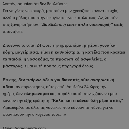
λοιπόν, σημαίνει ότι δεν δουλεύουν;
Για να γίνεις νοικοκυρά, μπορεί να μην χρειάζεται κανένα πτυχίο,
αλλά ο ρόλος σου στην οικογένεια είναι καταλυτικός. Αν, λοιπόν,
σας ξαναρωτήσουν:
“Δουλεύετε ή είστε απλά νοικοκυρά;”
εσείς
απαντήστε:
Διευθύνω το σπίτι 24 ώρες την ημέρα,
είμαι μητέρα, γυναίκα,
κόρη, μαγείρισσα, είμαι η καθαρίστρια, η κοπέλα που κρατάει
τα παιδιά, η νοσοκόμα, το προσωπικό ασφαλείας, ο
μάστορας
, είμαι αυτή που τους παρηγορεί όλους.
Επίσης,
δεν παίρνω άδεια για διακοπές ούτε αναρρωτική
άδεια
, αν αρρωστήσω, ούτε ρεπό. Δουλεύω 24 ώρες την
ημέρα,
δεν πληρώνομαι
και, παρόλα αυτά, συνεχίζουν να μου
κάνουν την εξής ερώτηση: “
Καλά, και τι κάνεις όλη μέρα σπίτι;”
Αφιερωμένο σε όλες τις γυναίκες που κάνουν τα πάντα για να
φροντίσουν την οικογένειά τους…»
Πηγή: boredpanda.com