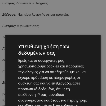
Γιατρός
: Δουλεύετε κ. Rogers;
Σύζυγος:
Ναι, είμαι λογιστής σε μια τράπεζα.
Γιατρός:
Η γυναίκα σας;
Σύζυγος:
Δεν δουλεύει. Είναι νοικοκυρά.
Υπεύθυνη χρήση των
Γιατρός:
Ποιος σας ετοιμάζει πρωινό κάθε μέρα;
δεδομένων σας
Σύζυγος:
Η γυναίκα μου, αφού δεν δουλεύει.
Εμείς και οι συνεργάτες μας
χρησιμοποιούμε cookies και παρόμοιες
Γιατρός:
Τι ώρα ξυπνάει;
τεχνολογίες για να αποθηκεύουμε και να
έχουμε πρόσβαση σε πληροφορίες στη
Σύζυγος:
Ξυπνάει νωρίς γιατί έχει να ετοιμάσει το κολατσιό των
συσκευή σας και να επεξεργαζόμαστε
παιδιών, να τα ντύσει, να τους φτιάξει πρωινό, να βεβαιωθεί ότι
προσωπικά δεδομένα, όπως τη
βούρτσισαν τα δόντια τους και ότι πήραν όλα τους τα βιβλία για το
διεύθυνση IP σας, μοναδικά
σχολείο. Ξυπνάει όποτε ξυπνάει και το μωρό και του αλλάζει πάνα
αναγνωριστικά και δεδομένα περιήγησης,
και ρούχα. Το θηλάζει και φτιάχνει γλυκά για όλους μας.
για εξατομικευμένες διαφημίσεις και