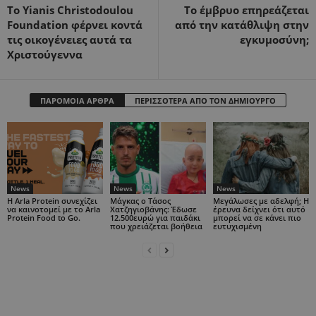
To Yianis Christodoulou
Το έμβρυο επηρεάζεται
Foundation φέρνει κοντά
από την κατάθλιψη στην
τις οικογένειες αυτά τα
εγκυμοσύνη;
Χριστούγεννα
ΠΑΡΟΜΟΙΑ ΑΡΘΡΑ
ΠΕΡΙΣΣΟΤΕΡΑ ΑΠΟ ΤΟΝ ΔΗΜΙΟΥΡΓΟ
News
News
News
Η Arla Protein συνεχίζει
Μάγκας ο Τάσος
Μεγάλωσες με αδελφή; Η
να καινοτομεί με το Arla
Χατζηγιοβάνης: Έδωσε
έρευνα δείχνει ότι αυτό
Protein Food to Go.
12.500ευρώ για παιδάκι
μπορεί να σε κάνει πιο
που χρειάζεται βοήθεια
ευτυχισμένη