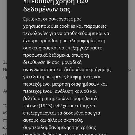
Υπεύθυνη χρήση των
δεδομένων σας
Εμείς και οι συνεργάτες μας
χρησιμοποιούμε cookies και παρόμοιες
τεχνολογίες για να αποθηκεύουμε και να
έχουμε πρόσβαση σε πληροφορίες στη
συσκευή σας και να επεξεργαζόμαστε
προσωπικά δεδομένα, όπως τη
διεύθυνση IP σας, μοναδικά
Σύμφωνα με ανάρτηση των Μελών της Μονάδας Εντατικής
αναγνωριστικά και δεδομένα περιήγησης,
Νεογνών στο Facebook, στο νεογνό χορηγήθηκε, κάτι που έγινε για
για εξατομικευμένες διαφημίσεις και
πρώτη φορά στην Κύπρο, μονοξείδιο του αζώτου (ΝΟ).
περιεχόμενο, μέτρηση διαφημίσεων και
περιεχομένου, ανάλυση κοινού και
Αυτούσια η ανάρτηση:
βελτίωση υπηρεσιών.
Προμηθευτές
τρίτων (1913)
ενδέχεται επίσης να
“Ολοκληρώθηκε με επιτυχία η πρώτη εφαρμογή χορήγησης
επεξεργάζονται τα δεδομένα σας για
Μονοξειδίου του Αζώτου (ΝΟ) στη ΜΕΝΝ του ΝΑΜ ΙΙΙ σε νεογνό σε
αυτούς και άλλους σκοπούς,
πολύ κρίσιμη κατάσταση. Ευχαριστούμε το Υπουργείο Υγείας για τη
συμπεριλαμβανομένης της χρήσης
συνεχή στήριξη και υποστήριξη με την αγορά εξειδικευμένου
ακριβών δεδομένων γεωεντοπισμού και
εξοπλισμού. Πολλές ευχαριστίες και στους συνεργάτες