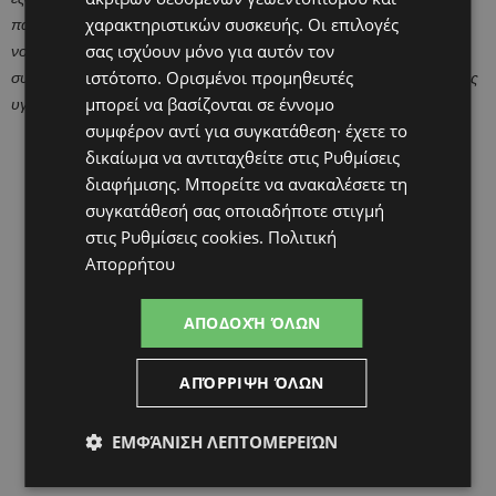
χαρακτηριστικών συσκευής. Οι επιλογές
παιδοκαρδιολόγους της ΜΕΝΝ. Χίλια μπράβο όμως στο ιατρικό και
σας ισχύουν μόνο για αυτόν τον
νοσηλευτικό προσωπικό της ΜΕΝΝ , που κάτω από δύσκολες
ιστότοπο. Ορισμένοι προμηθευτές
συνθήκες , προσφέρουν υψηλού επιπέδου εξειδικευμένες υπηρεσίες
μπορεί να βασίζονται σε έννομο
υγείας στα νοσηλευόμενα νεογνά μας.”
συμφέρον αντί για συγκατάθεση· έχετε το
δικαίωμα να αντιταχθείτε στις
Ρυθμίσεις
διαφήμισης
. Μπορείτε να ανακαλέσετε τη
συγκατάθεσή σας οποιαδήποτε στιγμή
στις
Ρυθμίσεις cookies
.
Πολιτική
Απορρήτου
ΑΠΟΔΟΧΉ ΌΛΩΝ
ΑΠΌΡΡΙΨΗ ΌΛΩΝ
ΕΜΦΆΝΙΣΗ ΛΕΠΤΟΜΕΡΕΙΏΝ