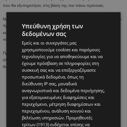
που θα εξυπηρετήσει, στη βάση της πιο πάνω πρόνοιας.
Νοείται ότι, για όλα τα υπόλοιπα θέματα, συνεχίζει η εφαρμογή των
Υπεύθυνη χρήση των
Υγειονομικών Πρωτοκόλλων, στο πλαίσιο των μέτρων πρόληψης
δεδομένων σας
και προφύλαξης που λαμβάνονται για την αντιμετώπιση της
πανδημίας από τον νέο Κορωνοϊό (COVID-19).
Εμείς και οι συνεργάτες μας
χρησιμοποιούμε cookies και παρόμοιες
Προτεραιότητα είναι η ασφάλεια των παιδιών και του προσωπικού
τεχνολογίες για να αποθηκεύουμε και να
όλων των πιο πάνω προγραμμάτων για την πρόληψη της
έχουμε πρόσβαση σε πληροφορίες στη
διασποράς του ιού.
συσκευή σας και να επεξεργαζόμαστε
προσωπικά δεδομένα, όπως τη
διεύθυνση IP σας, μοναδικά
αναγνωριστικά και δεδομένα περιήγησης,
για εξατομικευμένες διαφημίσεις και
περιεχόμενο, μέτρηση διαφημίσεων και
περιεχομένου, ανάλυση κοινού και
βελτίωση υπηρεσιών.
Προμηθευτές
τρίτων (1913)
ενδέχεται επίσης να