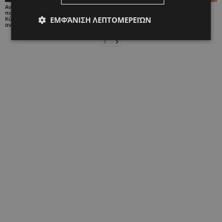
Ανησυχητική αύξηση του
Τι λουλούδι είναι το
Πνιγμός 4χρονου σε
παιδικού καρκίνου στην
παιδί σας; Ορχιδέα,
πισίνα στην Πάρο: Οι
ΕΜΦΆΝΙΣΗ ΛΕΠΤΟΜΕΡΕΙΏΝ
Κύπρο – Οι επιστήμονες
πικραλίδα ή τουλίπα;
γονείς δεν ήταν
αναζητούν τις αιτίες
παρόντες