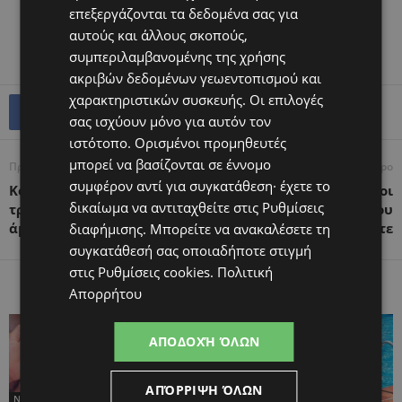
επεξεργάζονται τα δεδομένα σας για
αυτούς και άλλους σκοπούς,
συμπεριλαμβανομένης της χρήσης
ακριβών δεδομένων γεωεντοπισμού και
χαρακτηριστικών συσκευής. Οι επιλογές
σας ισχύουν μόνο για αυτόν τον
ιστότοπο. Ορισμένοι προμηθευτές
μπορεί να βασίζονται σε έννομο
Προηγούμενο άρθρο
Επόμενο άρθρο
συμφέρον αντί για συγκατάθεση· έχετε το
Κουνούπια : Φυσικοί
4+1 διαδεδομένοι μύθοι
δικαίωμα να αντιταχθείτε στις
Ρυθμίσεις
τρόποι να τα διώξετε
για την εγκυμοσύνη που
άμεσα
δεν πρέπει να πιστεύετε
διαφήμισης
. Μπορείτε να ανακαλέσετε τη
συγκατάθεσή σας οποιαδήποτε στιγμή
στις
Ρυθμίσεις cookies
.
Πολιτική
ΠΑΡΟΜΟΙΑ ΑΡΘΡΑ
ΠΕΡΙΣΣΟΤΕΡΑ ΑΠΟ ΤΟΝ ΔΗΜΙΟΥΡΓΟ
Απορρήτου
ΑΠΟΔΟΧΉ ΌΛΩΝ
ΑΠΌΡΡΙΨΗ ΌΛΩΝ
News
News
News