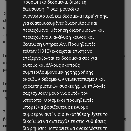
προσωπικά δεδομένα, όπως τη
διεύθυνση IP σας, μοναδικά
3. Ακυρώνονται όλες οι σχολικές εκδρομές στην Κύπρο και το
αναγνωριστικά και δεδομένα περιήγησης,
εξωτερικό για τη φετινή σχολική χρονιά, όπως επίσης και η
για εξατομικευμένες διαφημίσεις και
συμμετοχή μαθητών/τριών και εκπαιδευτικών σε συνέδρια ή άλλα
περιεχόμενο, μέτρηση διαφημίσεων και
προγράμματα στο εξωτερικό, πλην εξαιρέσεων που θα κριθούν
περιεχομένου, ανάλυση κοινού και
απολύτως απαραίτητες και θα τύχουν ειδικής έγκρισης.
βελτίωση υπηρεσιών.
Προμηθευτές
τρίτων (1913)
ενδέχεται επίσης να
Για όσο διάστημα ανασταλούν τα μαθήματα, το ΥΠΠΑΝ θα παρέχει
επεξεργάζονται τα δεδομένα σας για
στους μαθητές/τριες τηλεκπαίδευση με τη χρήση ηλεκτρονικών
αυτούς και άλλους σκοπούς,
μέσων και την αξιοποίηση ψηφιακού παιδαγωγικού υλικού.
συμπεριλαμβανομένης της χρήσης
ακριβών δεδομένων γεωεντοπισμού και
Για τον σκοπό αυτό έχει ήδη ενεργοποιηθεί ο σχετικός μηχανισμός
χαρακτηριστικών συσκευής. Οι επιλογές
και τη Δευτέρα, 16 Μαρτίου, θα γίνει πιλοτική εφαρμογή αρχικά για
σας ισχύουν μόνο για αυτόν τον
τη Γ’ τάξη Λυκείου.
ιστότοπο. Ορισμένοι προμηθευτές
μπορεί να βασίζονται σε έννομο
Στη συνέχεια, θα αναπτυχθούν σχετικές υπηρεσίες για όλες τις
συμφέρον αντί για συγκατάθεση· έχετε το
βαθμίδες εκπαίδευσης, ενώ γίνεται σχετική ταχύρρυθμη ενημέρωση
δικαίωμα να αντιταχθείτε στις
Ρυθμίσεις
και επιμόρφωση των εκπαιδευτικών.
διαφήμισης
. Μπορείτε να ανακαλέσετε τη