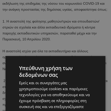
εκδήλωση της επιδημίας της νόσου του κορωνοϊού COVID-19 και
την ανάγκη προστασίας της δημόσιας υγείας, αποφασίστηκε όπως:
1. Η αναστολή της φοίτησης μαθητών/τριών και σπουδαστών/
στριών σε σχολεία και άλλα εκπαιδευτικά ιδρύματα ή κέντρα
παροχής εκπαιδευτικών υπηρεσιών, παραταθεί μέχρι και την
Παρασκευή, 10 Απριλίου 2020.
Η αναστολή ισχύει για όλα τα εκπαιδευτήρια και άλλους
οργανισμούς, όπως είχε αρχικά γνωστοποιηθεί σε σχετική
ανακοίνωση του Υπουργείου Παιδείας, Πολιτισμού, Αθλητισμού και
Υπεύθυνη χρήση των
Νεολαίας (ΥΠΠΑΝ).
δεδομένων σας
2. Διευκρινίζεται ότι αναστέλλεται η φοίτηση των μαθητών/τριών και
Εμείς και οι συνεργάτες μας
σπουδαστών/στριών, σε όλες τις βαθμίδες της εκπαίδευσης, στον
χρησιμοποιούμε cookies και παρόμοιες
δημόσιο και τον ιδιωτικό τομέα και όχι η γενικότερη λειτουργία των
τεχνολογίες για να αποθηκεύουμε και να
σχολείων. Επομένως, το εκπαιδευτικό, διοικητικό και άλλο
έχουμε πρόσβαση σε πληροφορίες στη
προσωπικό των σχολείων θα προσέρχεται κανονικά στην εργασία
συσκευή σας και να επεξεργαζόμαστε
του.