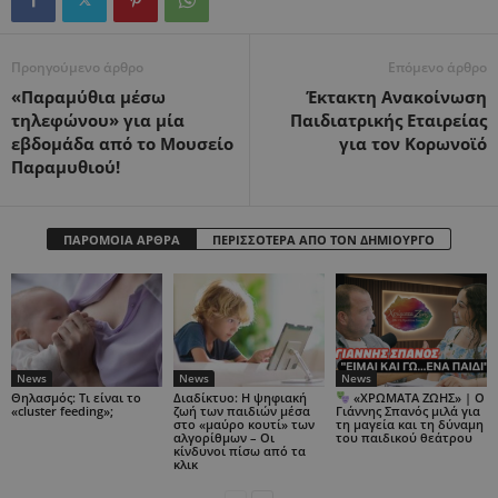
Προηγούμενο άρθρο
Επόμενο άρθρο
«Παραμύθια μέσω
Έκτακτη Ανακοίνωση
τηλεφώνου» για μία
Παιδιατρικής Εταιρείας
εβδομάδα από το Μουσείο
για τον Κορωνοϊό
Παραμυθιού!
ΠΑΡΟΜΟΙΑ ΑΡΘΡΑ
ΠΕΡΙΣΣΟΤΕΡΑ ΑΠΟ ΤΟΝ ΔΗΜΙΟΥΡΓΟ
News
News
News
Θηλασμός: Τι είναι το
Διαδίκτυο: Η ψηφιακή
«ΧΡΩΜΑΤΑ ΖΩΗΣ» | Ο
«cluster feeding»;
ζωή των παιδιών μέσα
Γιάννης Σπανός μιλά για
στο «μαύρο κουτί» των
τη μαγεία και τη δύναμη
αλγορίθμων – Οι
του παιδικού θεάτρου
κίνδυνοι πίσω από τα
κλικ