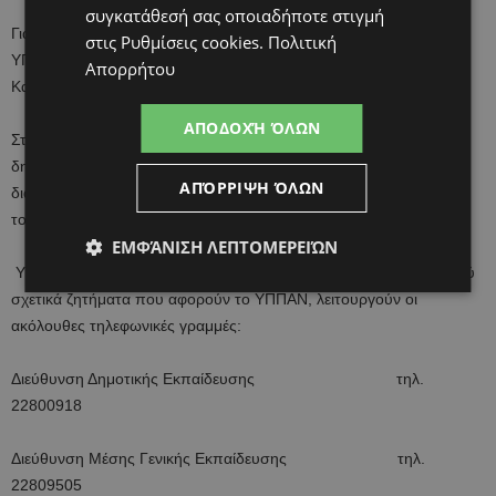
συγκατάθεσή σας οποιαδήποτε στιγμή
Για την εφαρμογή του σχετικού προγράμματος τηλεκπαίδευσης το
στις
Ρυθμίσεις cookies
.
Πολιτική
ΥΠΠΑΝ συνεργάζεται στενά με το Υφυπουργείο Έρευνας,
Απορρήτου
Καινοτομίας και Ψηφιακής Πολιτικής.
ΑΠΟΔΟΧΉ ΌΛΩΝ
Στόχος του ΥΠΠΑΝ είναι, παράλληλα με την προάσπιση της
δημόσιας υγείας και παρά τα απαραίτητα μέτρα προφύλαξης, να
ΑΠΌΡΡΙΨΗ ΌΛΩΝ
διασφαλίσει τη συνέχεια της εκπαιδευτικής διαδικασίας. Ως εκ
τούτου, θα ανακοινώνονται σχετικές οδηγίες και πληροφορίες.
ΕΜΦΆΝΙΣΗ ΛΕΠΤΟΜΕΡΕΙΏΝ
Υπενθυμίζεται ότι για σκοπούς ενημέρωσης του ευρύτερου κοινού
σχετικά ζητήματα που αφορούν το ΥΠΠΑΝ, λειτουργούν οι
ακόλουθες τηλεφωνικές γραμμές:
Διεύθυνση Δημοτικής Εκπαίδευσης τηλ.
22800918
Διεύθυνση Μέσης Γενικής Εκπαίδευσης τηλ.
22809505