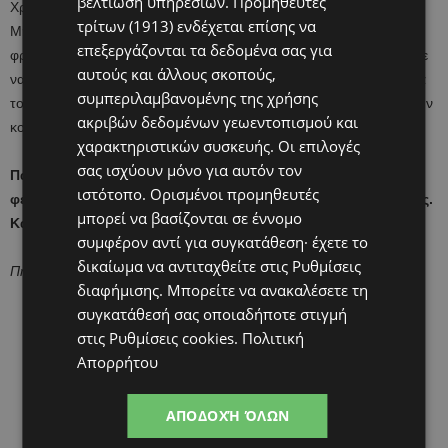
βελτίωση υπηρεσιών.
Προμηθευτές
Χρειάστηκαν 9 ολόκληροι μήνες για να φουσκώσει η κοιλιά σας.
τρίτων (1913)
ενδέχεται επίσης να
Μην περιμένετε να «ξεφουσκώσει» σε μια μέρα. Κάντε υπομονή,
επεξεργάζονται τα δεδομένα σας για
φροντίστε το σώμα σας με σωστή διατροφή και άθληση, θυμηθείτε
αυτούς και άλλους σκοπούς,
να εφαρμόζετε 2 φορές τη μέρα και μία συσφιγκτική κρέμα για μετά
συμπεριλαμβανομένης της χρήσης
τον τοκετό και σιγά-σιγά θα δείτε τη χαλάρωση να υποχωρεί και την
ακριβών δεδομένων γεωεντοπισμού και
κοιλιά σας να επανέρχεται.
χαρακτηριστικών συσκευής. Οι επιλογές
σας ισχύουν μόνο για αυτόν τον
Πάνω απ’ όλα όμως, χαρείτε το θαύμα της νέας ζωής που
ιστότοπο. Ορισμένοι προμηθευτές
φέρατε στον κόσμο. Τα υπόλοιπα θα πάρουν τον δρόμο τους.
μπορεί να βασίζονται σε έννομο
Και η σμιλεμένη σιλουέτα σας επίσης.
συμφέρον αντί για συγκατάθεση· έχετε το
δικαίωμα να αντιταχθείτε στις
Ρυθμίσεις
Πηγή: frezyland.gr
διαφήμισης
. Μπορείτε να ανακαλέσετε τη
συγκατάθεσή σας οποιαδήποτε στιγμή
στις
Ρυθμίσεις cookies
.
Πολιτική
Απορρήτου
ΑΠΟΔΟΧΉ ΌΛΩΝ