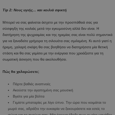
Tip 2: Νους υγιής… και κοιλιά σφικτή
Μπορεί να σας φαίνεται άσχετο με την προσπάθειά σας για
σύσφιγξη της κοιλιάς μετά την εγκυμοσύνη αλλά δεν είναι. Η
διατήρηση της ψυχραιμίας και της ηρεμίας σας είναι πολύ σημαντικά
για να ξαναδείτε γρήγορα τη σιλουέτα σας σμιλεμένη. Κι αυτό γιατί η
ήρεμη, χαλαρή σκέψη θα σας βοηθήσει να διατηρήσετε μία θετική
στάση και θα σας γεμίσει με την ενέργεια που χρειάζεστε για τη
σωματική άσκηση που θα ακολουθήσει.
Πώς θα χαλαρώσετε;
Πάρτε βαθιές αναπνοές
Ακούστε την αγαπημένη σας μουσική
Βγείτε για μία βόλτα
Γεμίστε μπαταρίες με λίγο ύπνο. Την ώρα που κοιμάται το
μωρό σας, αδράξτε την ευκαιρία να ξεκουράσετε και εσείς το
σώμα και το πνεύμα σας. Μία έρευνα έδειξε πως οι νέες μαμάδες