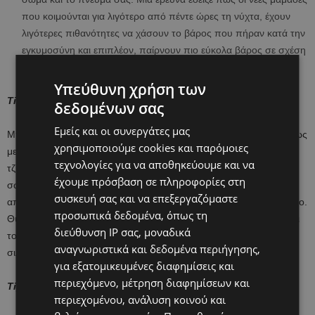
που κοιμούνται για λιγότερο από πέντε ώρες τη νύχτα, έχουν
λιγότερες πιθανότητες να χάσουν το βάρος που πήραν κατά την
εγκυμοσύνη και επιπλέον, παίρνουν πιο εύκολα βάρος σε σχέση
με τις νέες μαμάδες που κοιμούνται για πάνω από πέντε ώρες.
Υπεύθυνη χρήση των
Tip 3: Το μέτρο σας είναι μόνο ο εαυτός σας
δεδομένων σας
Εμείς και οι συνεργάτες μας
Μπορεί εκείνη η συνάδελφος να επανάκτησε επίπεδη κοιλιά αμέσως
χρησιμοποιούμε cookies και παρόμοιες
μετά τον τοκετό και η φίλη σας να μπήκε ξανά στο αγαπημένο της
τεχνολογίες για να αποθηκεύουμε και να
τζιν με το που βγήκε απ’ το μαιευτήριο, όμως μη συγκρίνετε το
έχουμε πρόσβαση σε πληροφορίες στη
σώμα σας με το δικό τους. Και πάνω απ’ όλα, μη νιώθετε πως
συσκευή σας και να επεξεργαζόμαστε
απέτυχε η δική σας προσπάθεια επειδή απαιτεί περισσότερο χρόνο.
προσωπικά δεδομένα, όπως τη
Θυμηθείτε πως κάθε νέα μητέρα έχει τον δικό της σωματότυπο και
διεύθυνση IP σας, μοναδικά
τους δικούς της χρόνους επαναφοράς στην ιδανική για εκείνη
αναγνωριστικά και δεδομένα περιήγησης,
σιλουέτα.
για εξατομικευμένες διαφημίσεις και
περιεχόμενο, μέτρηση διαφημίσεων και
Tip 4: Οι νόμοι της Φυσικής δεν χωρούν βιασύνη
περιεχομένου, ανάλυση κοινού και