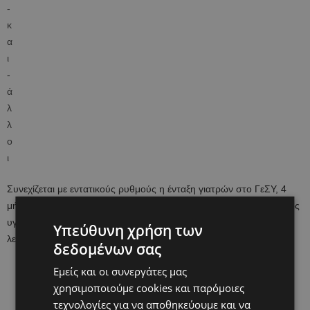
Συνεχίζεται με εντατικούς ρυθμούς η ένταξη γιατρών στο ΓεΣΥ, 4
μήνες μετά την εφαρμογή της πρώτης φάσης του νέου συστήματος
υγείας. Μια σημαντική κατηγορία γιατρών που χρειάζεται για να
Υπεύθυνη χρήση των
λειτουργήσει το ΓεΣΥ είναι
οι προσωπικοί γιατροί για παιδιά.
δεδομένων σας
Εμείς και οι συνεργάτες μας
χρησιμοποιούμε cookies και παρόμοιες
τεχνολογίες για να αποθηκεύουμε και να