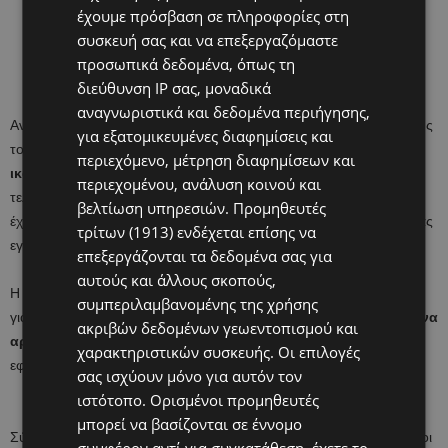
έχουμε πρόσβαση σε πληροφορίες στη
συσκευή σας και να επεξεργαζόμαστε
προσωπικά δεδομένα, όπως τη
διεύθυνση IP σας, μοναδικά
αναγνωριστικά και δεδομένα περιήγησης,
Αν και στα αρχικά στάδια υπήρχε ανησυχία για το ποσοστό ένταξης
για εξατομικευμένες διαφημίσεις και
τους στο ΓεΣΥ, σταδιακά η συνεχής ροή ένταξης το
υ έφερε
περιεχόμενο, μέτρηση διαφημίσεων και
ικανοποίηση στον οργανισμό Ασφάλισης Υγείας
. Μάλιστα τις
περιεχομένου, ανάλυση κοινού και
τελευταίες μέρες σύμφωνα με ασφαλής πηγές από τον οργανισμό
βελτίωση υπηρεσιών.
Προμηθευτές
έχουν ενταχθεί στο ΓεΣΥ ακόμα τρεις παιδίατροι ενώ σε διαδικασίας
τρίτων (1913)
ενδέχεται επίσης να
εγγραφής βρίσκονται ακόμα περίπου 10 γιατροί.
επεξεργάζονται τα δεδομένα σας για
αυτούς και άλλους σκοπούς,
Η ροή αυτή φεύγει τα όποια σύννεφα υπήρχαν για την ένταξη των
συμπεριλαμβανομένης της χρήσης
γιατρών με το νέο σύστημα υγείας και λύνει τα χέρια του ΟΑΥ γ
ια να
ακριβών δεδομένων γεωεντοπισμού και
αρχίσει ομαλά όλα τις διαδικασίες
που απαιτούνται για την
χαρακτηριστικών συσκευής. Οι επιλογές
εφαρμογή της Β΄φάσης του ΓεΣΥ τον ερχόμενο Ιούνιο.
σας ισχύουν μόνο για αυτόν τον
ιστότοπο. Ορισμένοι προμηθευτές
μπορεί να βασίζονται σε έννομο
Σύμφωνα με πληροφορίες της ιστοσελίδας μας και άλλοι παιδίατροι