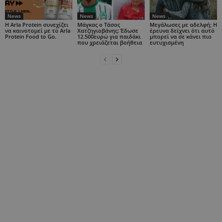
News
News
News
Η Arla Protein συνεχίζει
Μάγκας ο Τάσος
Μεγάλωσες με αδελφή; Η
να καινοτομεί με το Arla
Χατζηγιοβάνης: Έδωσε
έρευνα δείχνει ότι αυτό
Protein Food to Go.
12.500ευρώ για παιδάκι
μπορεί να σε κάνει πιο
που χρειάζεται βοήθεια
ευτυχισμένη