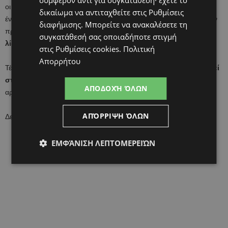
συμφέρον αντί για συγκατάθεση· έχετε το
οι οποίοι το περασμένο διάστημα δεν ήθελαν να ακούσουν για
δικαίωμα να αντιταχθείτε στις
Ρυθμίσεις
ένταξη τους στο ΓεΣΥ, ήδη άρχισαν να ενημερώνουν γονείς για την
διαφήμισης
. Μπορείτε να ανακαλέσετε τη
πρόθεση ένταξης τους στο ΓεΣΥ,
με στόχο να εγγράψουν στις
συγκατάθεσή σας οποιαδήποτε στιγμή
λίστες του τα παιδιά που εξετάζουν και σήμερα.
στις
Ρυθμίσεις cookies
.
Πολιτική
Απορρήτου
Τέλος, σημειώνεται ότι με
τα σημερινά δεδομένα έχουν εγγραφεί
στο ΓεΣΥ 133 παιδίατροι
ενώ μέχρι το τέλος της εβδομάδας ο
ΑΠΟΔΟΧΉ ΌΛΩΝ
αριθμός αυτός αναμένεται να ξεπεράσει τους 140.
ΑΠΌΡΡΙΨΗ ΌΛΩΝ
Δείτε τους Παιδίατρους του ΓεΣΥ
ΕΔΩ
ΕΜΦΆΝΙΣΗ ΛΕΠΤΟΜΕΡΕΙΏΝ