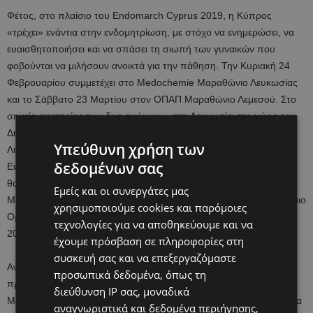
Φέτος, στο πλαίσιο του Endomarch Cyprus 2019, η Κύπρος
«τρέχει» ενάντια στην ενδομητρίωση, με στόχο να ενημερώσει, να
ευαισθητοποιήσει και να σπάσει τη σιωπή των γυναικών που
φοβούνται να μιλήσουν ανοικτά για την πάθηση. Την Κυριακή 24
Φεβρουαρίου συμμετέχει στο Medochemie Μαραθώνιο Λευκωσίας
και το Σάββατο 23 Μαρτίου στον ΟΠΑΠ Μαραθώνιο Λεμεσού. Στο
σημείο αφετηρίας των δυο αγώνων – στη Λευκωσία στο χώρο του
Δημαρχείου Στροβόλου και στη Λεμεσό στην πλατεία του Παλιού
Υπεύθυνη χρήση των
Λιμανιού – θα διεξάγεται Εκστρατεία Ενημέρωσης και
δεδομένων σας
Ευαισθητοποίησης, θα διανέμεται διαφωτιστικό υλικό και το κοινό
θα έχει την ευκαιρία να συνομιλήσει με τον Δρα Ανδρέα Σταυρούλη
Εμείς και οι συνεργάτες μας
Μαιευτήρα – Γυναικολόγο, ο οποίος έχει ορισθεί από τον Παγκόσμιο
χρησιμοποιούμε cookies και παρόμοιες
Οργανισμό ως Πρόεδρος της Εκστρατείας EndoMarch Cyprus
τεχνολογίες για να αποθηκεύουμε και να
2019.
έχουμε πρόσβαση σε πληροφορίες στη
συσκευή σας και να επεξεργαζόμαστε
Ανάμεσα στις δράσεις που έχει αναλάβει η Κύπρος,
προσωπικά δεδομένα, όπως τη
πραγματοποιείται και online campaign μέσω των Social
διεύθυνση IP σας, μοναδικά
Media,
Facebook
και
Instagram
όπου αναρτώνται πληροφορίες για
αναγνωριστικά και δεδομένα περιήγησης,