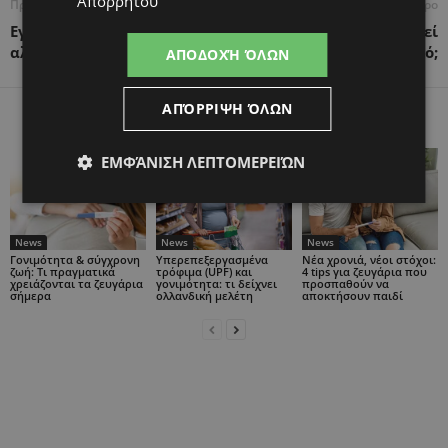
Απορρήτου
Προηγούμενο άρθρο
Επόμενο άρθρο
Εγκυμοσύνη – Μύθοι και
Πότε και πως επικοινωνεί
αλήθειες
ένα μωρό;
ΑΠΟΔΟΧΉ ΌΛΩΝ
ΑΠΌΡΡΙΨΗ ΌΛΩΝ
ΠΑΡΟΜΟΙΑ ΑΡΘΡΑ
ΠΕΡΙΣΣΟΤΕΡΑ ΑΠΟ ΤΟΝ ΔΗΜΙΟΥΡΓΟ
ΕΜΦΆΝΙΣΗ ΛΕΠΤΟΜΕΡΕΙΏΝ
News
News
News
Γονιμότητα & σύγχρονη
Υπερεπεξεργασμένα
Νέα χρονιά, νέοι στόχοι:
ζωή: Τι πραγματικά
τρόφιμα (UPF) και
4 tips για ζευγάρια που
χρειάζονται τα ζευγάρια
γονιμότητα: τι δείχνει
προσπαθούν να
σήμερα
ολλανδική μελέτη
αποκτήσουν παιδί