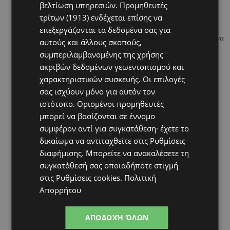
από την άλλη.
βελτίωση υπηρεσιών.
Προμηθευτές
Βοηθήστε το να γυρίζει και από την άλλη πλευρά
τρίτων (1913)
ενδέχεται επίσης να
χρησιμοποιώντας μια τυλιγμένη πετσέτα.
επεξεργάζονται τα δεδομένα σας για
Βάλτε το στο κρεβάτι με τέτοιο τρόπο ώστε να αναγκάζεται να
αυτούς και άλλους σκοπούς,
γυρίζει να σας βλέπει προς τη πλευρά που δεν προτιμά.
συμπεριλαμβανομένης της χρήσης
Προσπαθήστε να το τοποθετείται στο παιδικό του κάθισμα,
ακριβών δεδομένων γεωεντοπισμού και
σε ημικαθιστή θέση, ώστε να αναγκάζεται να γυρίζει το κεφάλι
χαρακτηριστικών συσκευής. Οι επιλογές
παντού.
σας ισχύουν μόνο για αυτόν τον
Αφήστε το να κάθεται στα γόνατά σας ή σε ένα παιδικό
ιστότοπο. Ορισμένοι προμηθευτές
κάθισμα αρκετό χρόνο.
μπορεί να βασίζονται σε έννομο
Κρατήστε το σε διαφορετικές θέσεις. Υπάρχουν πολλοί
συμφέρον αντί για συγκατάθεση· έχετε το
διασκεδαστικοί τρόποι για να το βοηθήσετε να αναπτύξει τους
δικαίωμα να αντιταχθείτε στις
Ρυθμίσεις
μυς του.
διαφήμισης
. Μπορείτε να ανακαλέσετε τη
συγκατάθεσή σας οποιαδήποτε στιγμή
στις
Ρυθμίσεις cookies
.
Πολιτική
Απορρήτου
ΑΠΟΔΟΧΉ ΌΛΩΝ