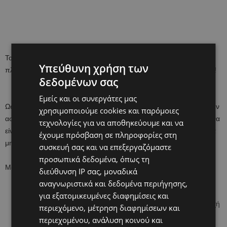
Το 2011 η
Αμερικανική Ακαδημία Παιδιατρικής αποφάνθηκε ότι η
Υπεύθυνη χρήση των
πλέον ασφαλής στάση ύπνου είναι να κοιμάται το μωρό ανάσκελα!
δεδομένων σας
Εμείς και οι συνεργάτες μας
Ωστόσο, καμία από τις παραπάνω θέσεις δεν διασφαλίζει 100% την
χρησιμοποιούμε cookies και παρόμοιες
ασφάλεια του μωρού κατά τον ύπνο. Γι΄αυτό και οι γονείς πρέπει να
τεχνολογίες για να αποθηκεύουμε και να
είναι ιδιαίτερα προσεκτικοί όταν το μωρό τους κοιμάται και ποτέ να
έχουμε πρόσβαση σε πληροφορίες στη
μην αφήνουν αντικείμενα μέσα στην κούνια
συσκευή σας και να επεξεργαζόμαστε
προσωπικά δεδομένα, όπως τη
Μάλιστα η Παιδιατρική Εταιρεία Κύπρου, προτείνει τα εξής:
διεύθυνση IP σας, μοναδικά
αναγνωριστικά και δεδομένα περιήγησης,
Αν το μωρό σας συνηθίζει να κοιμάται μονόπλευρα,
για εξατομικευμένες διαφημίσεις και
τοποθετήστε ένα παιχνίδι ή κάτι που να του τραβά την προσοχή
περιεχόμενο, μέτρηση διαφημίσεων και
από την απέναντι πλευρά, ώστε να αναγκάζεται να γυρίζει και
περιεχομένου, ανάλυση κοινού και