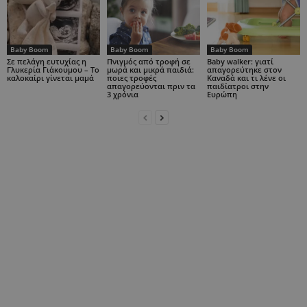
Baby Boom
Baby Boom
Baby Boom
Σε πελάγη ευτυχίας η
Πνιγμός από τροφή σε
Baby walker: γιατί
Γλυκερία Γιάκουμου – Το
μωρά και μικρά παιδιά:
απαγορεύτηκε στον
καλοκαίρι γίνεται μαμά
ποιες τροφές
Καναδά και τι λένε οι
απαγορεύονται πριν τα
παιδίατροι στην
3 χρόνια
Ευρώπη