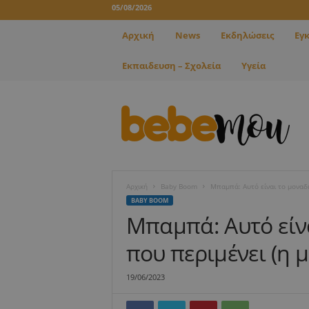
05/08/2026
Αρχική
News
Εκδηλώσεις
Εγ
Εκπαιδευση – Σχολεία
Υγεία
B
e
b
e
m
o
u
Αρχική
Baby Boom
Μπαμπά: Αυτό είναι το μοναδι
BABY BOOM
Μπαμπά: Αυτό είν
που περιμένει (η 
19/06/2023