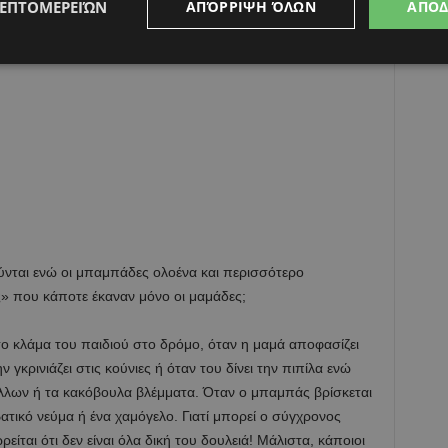
ΛΕΠΤΟΜΕΡΕΙΏΝ
ΑΠΌΡΡΙΨΗ ΌΛΩΝ
ΑΠΟ
ερ μάρκετ με το μωρό είναι πλέον το συνηθισμένο
ύνται ενώ οι μπαμπάδες ολοένα και περισσότερο
ές» που κάποτε έκαναν μόνο οι μαμάδες;
 το κλάμα του παιδιού στο δρόμο, όταν η μαμά αποφασίζει
 γκρινιάζει στις κούνιες ή όταν του δίνει την πιπίλα ενώ
 άλλων ή τα κακόβουλα βλέμματα. Όταν ο μπαμπάς βρίσκεται
ατικό νεύμα ή ένα χαμόγελο. Γιατί μπορεί ο σύγχρονος
ίται ότι δεν είναι όλα δική του δουλειά! Μάλιστα, κάποιοι