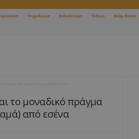
κυμοσύνη
Ψυχολογία
Bebelicious
Videos
Baby Boom
κό πράγμα που περιμένει (η μαμά) από εσένα
αι το μοναδικό πράγμα
μαμά) από εσένα