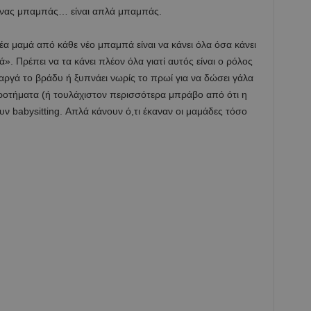
 ένας μπαμπάς… είναι απλά μπαμπάς.
έα μαμά από κάθε νέο μπαμπά είναι να κάνει όλα όσα κάνει
ά». Πρέπει να τα κάνει πλέον όλα γιατί αυτός είναι ο ρόλος
αργά το βράδυ ή ξυπνάει νωρίς το πρωί για να δώσει γάλα
κροτήματα (ή τουλάχιστον περισσότερα μπράβο από ότι η
ν babysitting. Απλά κάνουν ό,τι έκαναν οι μαμάδες τόσο