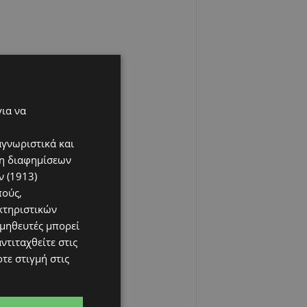
για να
αγνωριστικά και
ση διαφημίσεων
 (1913)
πούς,
κτηριστικών
ομηθευτές μπορεί
ντιταχθείτε στις
τε στιγμή στις