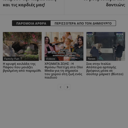
και τις καρδιές μας!
δοντιών;
ΠΑΡΟΜΟΙΑ ΑΡΘΡΑ
ΠΕΡΙΣΣΟΤΕΡΑ ΑΠΟ ΤΟΝ ΔΗΜΙΟΥΡΓΟ
Family Fun
Videos
News
Η κρυφή κοιλάδα της
ΧΡΩΜΑΤΑ ΖΩΗΣ : Η
Σοκ στην Ιταλία:
Πάφου που μοιάζει
Φρόσω Παττίχη στο Oloi
Απόπειρα αρπαγής
βγαλμένη από παραμύθι
Media για τη σημασία
βρέφους μέσα σε
του χορού στη ζωή ενός
σούπερ μάρκετ (Βίντεο)
παιδιού