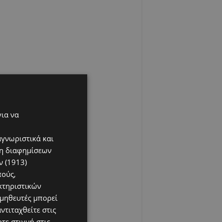
για να
αγνωριστικά και
ση διαφημίσεων
 (1913)
πούς,
κτηριστικών
ομηθευτές μπορεί
ντιταχθείτε στις
τε στιγμή στις