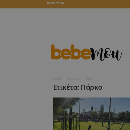
08/08/2026
B
e
b
e
m
o
u
Αρχική
Ετικέτες
Πάρκο
Ετικέτα: Πάρκο