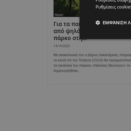
Ρυθμίσεις cookie
News
ΕΜΦΆΝΙΣΗ 
Για τα παιδιά που χαμογελο
από ψηλά – Εγκαινιάζεται
πάρκο στη...
14/10/2025
Με ανακοίνωση του ο Δήμος Λακατάμειας πληρο
το κοινό ότι την Τετάρτη (15/10) θα πραγματοπο
τα εγκαίνεια του πάρκου «Νικόλας Θεολόγου» το
δημιουργήθηκε...