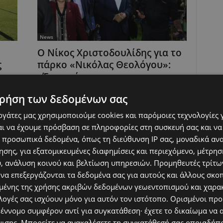
News
Ο Νίκος Χριστοδουλίδης για το
ς
πάρκο «Νικόλας Θεολόγου»:
«Ένας χώρος που...
16/10/2025
ρήση των δεδομένων σας
ου
Σε ανάρτηση μέσα από την επίσημη σελίδα του
εργάτες μας χρησιμοποιούμε cookies και παρόμοιες τεχνολογίες 
ι
προχώρησε ο Πρόεδρος της Δημοκρατίας, Νίκος
ενα
Χριστοδουλίδης με αναφορά στην παρουσία του στα
ι να έχουμε πρόσβαση σε πληροφορίες στη συσκευή σας και να
εγκαίνια του πάρκου...
 προσωπικά δεδομένα, όπως τη διεύθυνση IP σας, μοναδικά αν
σης, για εξατομικευμένες διαφημίσεις και περιεχόμενο, μέτρη
υ, ανάλυση κοινού και βελτίωση υπηρεσιών.
Προμηθευτές τρίτων
 να επεξεργάζονται τα δεδομένα σας για αυτούς και άλλους σκο
ένης της χρήσης ακριβών δεδομένων γεωεντοπισμού και χαρα
λογές σας ισχύουν μόνο για αυτόν τον ιστότοπο. Ορισμένοι πρ
 έννομο συμφέρον αντί για συγκατάθεση· έχετε το δικαίωμα να α
μισης
. Μπορείτε να ανακαλέσετε τη συγκατάθεσή σας οποιαδήπο