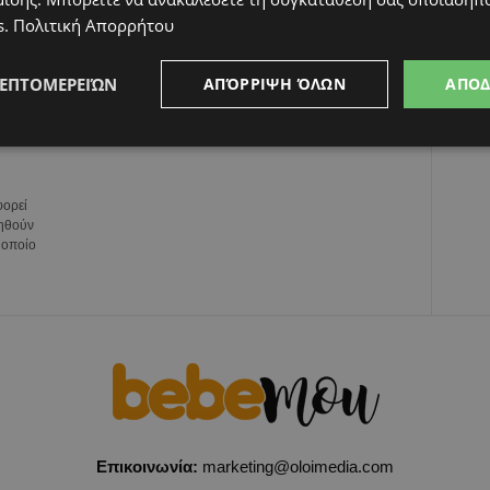
s
.
Πολιτική Απορρήτου
ΛΕΠΤΟΜΕΡΕΙΏΝ
ΑΠΌΡΡΙΨΗ ΌΛΩΝ
ΑΠΟ
ύν
φορεί
ιηθούν
 οποίο
Επικοινωνία:
marketing@oloimedia.com