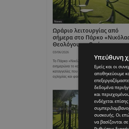
News
Ωράριο λειτουργίας από
σήμερα στο Πάρκο «Νικόλα
Θεολόγου» – Οι ώρες...
03/06/2026
Υπεύθυνη χ
Το Πάρκο «Νικόλας Θεολόγου» με ανακοίνωση τ
Εμείς και οι συν
ενημερώνει το κοινό ότι, έπειτα από παράπονα κα
καταγγελίες που υποβλήθηκαν σχετικά με φαινόμ
αποθηκεύουμε κα
οχληρίας και φασαρίας...
επεξεργαζόμαστε
δεδομένα περιήγη
και περιεχομένο
ενδέχεται επίσης
συμπεριλαμβανομ
συσκευής. Οι επι
να βασίζονται σε
Ρυθμίσεις διαφή