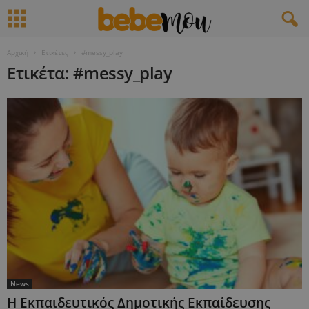
Αρχική
Ετικέτες
#messy_play
Ετικέτα: #messy_play
News
Η Εκπαιδευτικός Δημοτικής Εκπαίδευσης