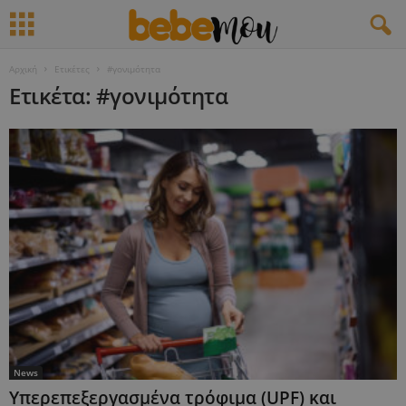
Αρχική
Ετικέτες
#γονιμότητα
Ετικέτα: #γονιμότητα
News
Υπερεπεξεργασμένα τρόφιμα (UPF) και