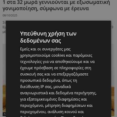
1 στα 32 μωρά γεννιούνται με εξωσωματική
γονιμοποίηση, σύμφωνα με έρευνα
08/10/2025
Σύμφωνα με την τελευταία έκθεση της Αρχής Ανθρώπινης Γονιμοποίησης και
Εμβρυολογίας (HFEA), σχεδόν 21.000 μωρά γεννήθηκαν στη Βρετανία το 2023
Υπεύθυνη χρήση των
μέσω εξωσωματικής γονιμοποίησης (IVF),...
δεδομένων σας
Εμείς και οι συνεργάτες μας
χρησιμοποιούμε cookies και παρόμοιες
τεχνολογίες για να αποθηκεύουμε και να
έχουμε πρόσβαση σε πληροφορίες στη
συσκευή σας και να επεξεργαζόμαστε
προσωπικά δεδομένα, όπως τη
διεύθυνση IP σας, μοναδικά
αναγνωριστικά και δεδομένα περιήγησης,
για εξατομικευμένες διαφημίσεις και
περιεχόμενο, μέτρηση διαφημίσεων και
περιεχομένου, ανάλυση κοινού και
Γονιμότητα