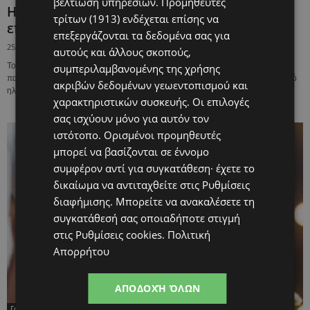
βελτίωση υπηρεσιών.
Προμηθευτές
Ηλεκτρονικό τσιγάρο VS γονιμότητα: Τι
τρίτων (1913)
ενδέχεται επίσης να
επηρεάζει ακριβώς;
επεξεργάζονται τα δεδομένα σας για
25/08/2025
αυτούς και άλλους σκοπούς,
Το ηλεκτρονικό τσιγάρο έχει γίνει μια δημοφιλής εναλλακτική λύση στο
συμπεριλαμβανομένης της χρήσης
παραδοσιακό κάπνισμα. Το άτμισμα είναι ή εισπνοή ατμού που παράγεται από
ακριβών δεδομένων γεωεντοπισμού και
ηλεκτρονικό τσιγάρο ή...
χαρακτηριστικών συσκευής. Οι επιλογές
σας ισχύουν μόνο για αυτόν τον
ιστότοπο. Ορισμένοι προμηθευτές
μπορεί να βασίζονται σε έννομο
συμφέρον αντί για συγκατάθεση· έχετε το
δικαίωμα να αντιταχθείτε στις
Ρυθμίσεις
διαφήμισης
. Μπορείτε να ανακαλέσετε τη
συγκατάθεσή σας οποιαδήποτε στιγμή
στις
Ρυθμίσεις cookies
.
Πολιτική
Απορρήτου
ΑΠΟΔΟΧΉ ΌΛΩΝ
Γονιμότητα