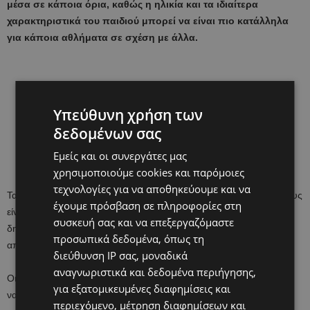
μέσα σε κάποια όρια, καθώς η ηλικία και τα ιδιαίτερα
χαρακτηριστικά του παιδιού μπορεί να είναι πιο κατάλληλα
για κάποια αθλήματα σε σχέση με άλλα.
Υπεύθυνη χρήση των
δεδομένων σας
Εμείς και οι συνεργάτες μας
χρησιμοποιούμε cookies και παρόμοιες
τεχνολογίες για να αποθηκεύουμε και να
Τα παιδιά συνήθως προτιμούν να κάνουν ένα άθλημα το οποίο τους
έχουμε πρόσβαση σε πληροφορίες στη
είναι οικείο γιατί ίσως το κάνουν κάποιοι συμμαθητές τους, είναι
συσκευή σας και να επεξεργαζόμαστε
δημοφιλές ή ίσως το έχουν δοκιμάσει στο σχολείο με καλά
προσωπικά δεδομένα, όπως τη
αποτελέσματα.
διεύθυνση IP σας, μοναδικά
αναγνωριστικά και δεδομένα περιήγησης,
Οι γονείς από την άλλη πλευρά συνήθως παροτρύνουν τα παιδιά
για εξατομικευμένες διαφημίσεις και
να ασχοληθούν με αθλήματα που είναι διαθέσιμα στην περιοχή,
περιεχόμενο, μέτρηση διαφημίσεων και