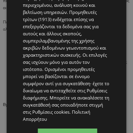
πιστεύουν πως ταιριάζουν στην ιδιοσυγκρασία του παιδιού και ίσως
περιεχομένου, ανάλυση κοινού και
οι ίδιοι είχαν ασχοληθεί στο παρελθόν με αυτό το άθλημα.
βελτίωση υπηρεσιών.
Προμηθευτές
τρίτων (1913)
ενδέχεται επίσης να
Πώς θα πάρουμε την απόφαση λοιπόν τι ταιριάζει στο παιδί μας
επεξεργάζονται τα δεδομένα σας για
αλλά θα αρέσει και στο ίδιο;
αυτούς και άλλους σκοπούς,
συμπεριλαμβανομένης της χρήσης
Καθήκον του γονιού είναι να παρέχει τα ερεθίσματα από
ακριβών δεδομένων γεωεντοπισμού και
διάφορα αθλήματα στο παιδί
χαρακτηριστικών συσκευής. Οι επιλογές
Το παιδί είναι πιο πιθανό να επιλέξει το άθλημα που του
σας ισχύουν μόνο για αυτόν τον
δημιούργησε την αίσθηση χαράς και της ευτυχίας μετά το τέλος
ιστότοπο. Ορισμένοι προμηθευτές
της προπόνησης
μπορεί να βασίζονται σε έννομο
Ο γονιός δεν πρέπει να προβληματιστεί από την τελική
συμφέρον αντί για συγκατάθεση· έχετε το
επιλογή του παιδιού, αλλά να του δώσει την ευκαιρία να
δικαίωμα να αντιταχθείτε στις
Ρυθμίσεις
δοκιμάσει το είδος γυμναστικής ή αθλήματος που έχει επιλέξει
διαφήμισης
. Μπορείτε να ανακαλέσετε τη
συγκατάθεσή σας οποιαδήποτε στιγμή
By: Τάσος Τζιάμπος – Εκπαιδευτικός Ψυχολόγος / 99 581730
στις
Ρυθμίσεις cookies
.
Πολιτική
Απορρήτου