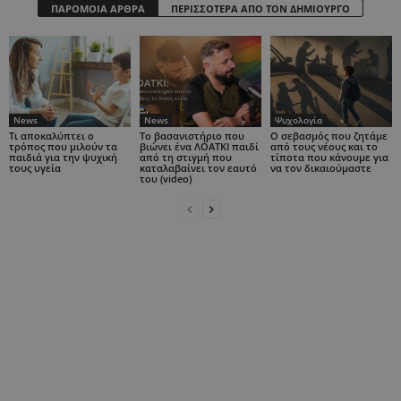
ΠΑΡΟΜΟΙΑ ΑΡΘΡΑ
ΠΕΡΙΣΣΟΤΕΡΑ ΑΠΟ ΤΟΝ ΔΗΜΙΟΥΡΓΟ
News
News
Ψυχολογία
Τι αποκαλύπτει ο
Το βασανιστήριο που
Ο σεβασμός που ζητάμε
τρόπος που μιλούν τα
βιώνει ένα ΛΟΑΤΚΙ παιδί
από τους νέους και το
παιδιά για την ψυχική
από τη στιγμή που
τίποτα που κάνουμε για
τους υγεία
καταλαβαίνει τον εαυτό
να τον δικαιούμαστε
του (video)