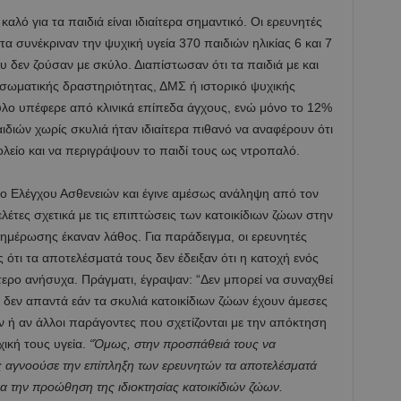
 καλό για τα παιδιά είναι ιδιαίτερα σημαντικό. Οι ερευνητές
 συνέκριναν την ψυχική υγεία 370 παιδιών ηλικίας 6 και 7
 δεν ζούσαν με σκύλο. Διαπίστωσαν ότι τα παιδιά με και
 σωματικής δραστηριότητας, ΔΜΣ ή ιστορικό ψυχικής
ύλο υπέφερε από κλινικά επίπεδα άγχους, ενώ μόνο το 12%
ιδιών χωρίς σκυλιά ήταν ιδιαίτερα πιθανό να αναφέρουν ότι
ολείο και να περιγράψουν το παιδί τους ως ντροπαλό.
ρο Ελέγχου Ασθενειών και έγινε αμέσως ανάληψη από τον
έτες σχετικά με τις επιπτώσεις των κατοικίδιων ζώων στην
ημέρωσης έκαναν λάθος. Για παράδειγμα, οι ερευνητές
 ότι τα αποτελέσματά τους δεν έδειξαν ότι η κατοχή ενός
τερο ανήσυχα. Πράγματι, έγραψαν: “Δεν μπορεί να συναχθεί
ή δεν απαντά εάν τα σκυλιά κατοικίδιων ζώων έχουν άμεσες
ν ή αν άλλοι παράγοντες που σχετίζονται με την απόκτηση
ική τους υγεία.
“Όμως, στην προσπάθειά τους να
ς αγνοούσε την επίπληξη των ερευνητών τα αποτελέσματά
ια την προώθηση της ιδιοκτησίας κατοικίδιών ζώων.