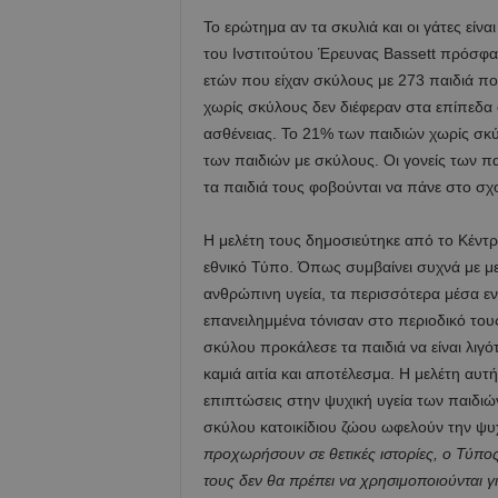
Το ερώτημα αν τα σκυλιά και οι γάτες είναι
του Ινστιτούτου Έρευνας Bassett πρόσφατα
ετών που είχαν σκύλους με 273 παιδιά που
χωρίς σκύλους δεν διέφεραν στα επίπεδα
ασθένειας. Το 21% των παιδιών χωρίς σκ
των παιδιών με σκύλους. Οι γονείς των πα
τα παιδιά τους φοβούνται να πάνε στο σχ
Η μελέτη τους δημοσιεύτηκε από το Κέντ
εθνικό Τύπο. Όπως συμβαίνει συχνά με μελ
ανθρώπινη υγεία, τα περισσότερα μέσα εν
επανειλημμένα τόνισαν στο περιοδικό τους
σκύλου προκάλεσε τα παιδιά να είναι λιγό
καμιά αιτία και αποτέλεσμα. Η μελέτη αυτ
επιπτώσεις στην ψυχική υγεία των παιδιώ
σκύλου κατοικίδιου ζώου ωφελούν την ψυχ
προχωρήσουν σε θετικές ιστορίες, ο Τύπο
τους δεν θα πρέπει να χρησιμοποιούνται γ