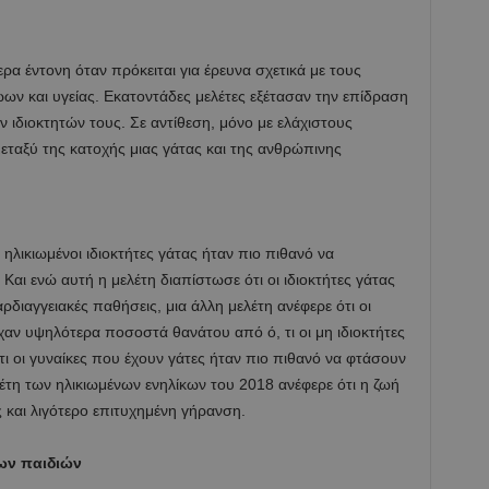
τερα έντονη όταν πρόκειται για έρευνα σχετικά με τους
ώων και υγείας. Εκατοντάδες μελέτες εξέτασαν την επίδραση
ν ιδιοκτητών τους. Σε αντίθεση, μόνο με ελάχιστους
ταξύ της κατοχής μιας γάτας και της ανθρώπινης
 ηλικιωμένοι ιδιοκτήτες γάτας ήταν πιο πιθανό να
Και ενώ αυτή η μελέτη διαπίστωσε ότι οι ιδιοκτήτες γάτας
διαγγειακές παθήσεις, μια άλλη μελέτη ανέφερε ότι οι
ίχαν υψηλότερα ποσοστά θανάτου από ό, τι οι μη ιδιοκτήτες
τι οι γυναίκες που έχουν γάτες ήταν πιο πιθανό να φτάσουν
λέτη των ηλικιωμένων ενηλίκων του 2018 ανέφερε ότι η ζωή
ς και λιγότερο επιτυχημένη γήρανση.
των παιδιών