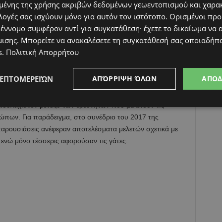
ένης της χρήσης ακριβών δεδομένων γεωεντοπισμού και χαρα
λογές σας ισχύουν μόνο για αυτόν τον ιστότοπο. Ορισμένοι πρ
 έννομο συμφέρον αντί για συγκατάθεση· έχετε το δικαίωμα να α
μισης
. Μπορείτε να ανακαλέσετε τη συγκατάθεσή σας οποιαδήπο
s
.
Πολιτική Απορρήτου
ΛΕΠΤΟΜΕΡΕΙΏΝ
ΑΠΌΡΡΙΨΗ ΌΛΩΝ
ΑΠΟ
τουλάχιστον μεταξύ των ερευνητών που μελετούν τις
ρώπων. Για παράδειγμα, στο συνέδριο του 2017 της
παρουσιάσεις ανέφεραν αποτελέσματα μελετών σχετικά με
ενώ μόνο τέσσερις αφορούσαν τις γάτες.