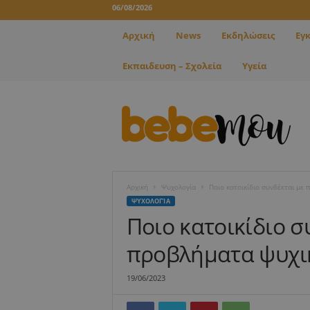
06/08/2026
Αρχική
News
Εκδηλώσεις
Εγ
Εκπαιδευση – Σχολεία
Υγεία
B
e
b
e
m
o
u
Αρχική
Ψυχολογία
Ποιο κατοικίδιο συνδέεται με
ΨΥΧΟΛΟΓΊΑ
Ποιο κατοικίδιο σ
προβλήματα ψυχικ
19/06/2023