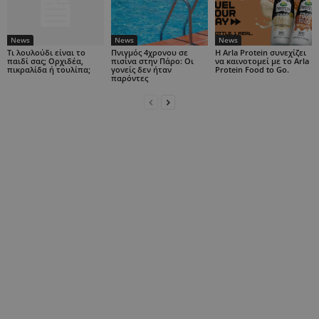
News
News
News
Τι λουλούδι είναι το
Πνιγμός 4χρονου σε
Η Arla Protein συνεχίζει
παιδί σας; Ορχιδέα,
πισίνα στην Πάρο: Οι
να καινοτομεί με το Arla
πικραλίδα ή τουλίπα;
γονείς δεν ήταν
Protein Food to Go.
παρόντες