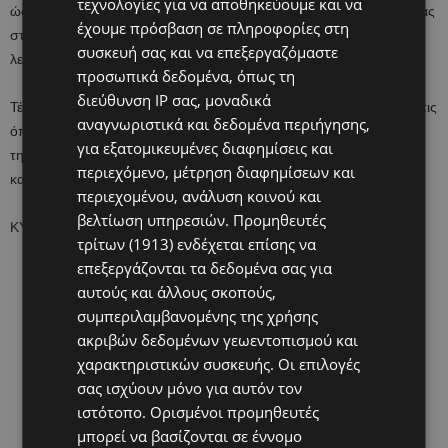
τεχνολογίες για να αποθηκεύουμε και να
ώστε επιτέλους, όπως αναφέρει, οι συνθήκες μάθησης και εργασίας
έχουμε πρόσβαση σε πληροφορίες στη
στις αίθουσες διδασκαλίας όλων των σχολείων να είναι ασφαλείς,
συσκευή σας και να επεξεργαζόμαστε
λειτουργικές και αξιοπρεπείς.
προσωπικά δεδομένα, όπως τη
διεύθυνση IP σας, μοναδικά
Τέλος, καλεί όλους να λειτουργήσουν υποστηρικτικά, μακριά από τις
αναγνωριστικά και δεδομένα περιήγησης,
όποιες σκοπιμότητες, σε μια μεγαλεπήβολη προσπάθεια, που με
για εξατομικευμένες διαφημίσεις και
την ολοκλήρωσή της θα αλλάξει προς το καλύτερο την
περιεχόμενο, μέτρηση διαφημίσεων και
καθημερινότητα των σχολείων.
περιεχομένου, ανάλυση κοινού και
βελτίωση υπηρεσιών.
Προμηθευτές
ΚΥΠΕ
τρίτων (1913)
ενδέχεται επίσης να
επεξεργάζονται τα δεδομένα σας για
αυτούς και άλλους σκοπούς,
συμπεριλαμβανομένης της χρήσης
ακριβών δεδομένων γεωεντοπισμού και
χαρακτηριστικών συσκευής. Οι επιλογές
σας ισχύουν μόνο για αυτόν τον
ιστότοπο. Ορισμένοι προμηθευτές
μπορεί να βασίζονται σε έννομο