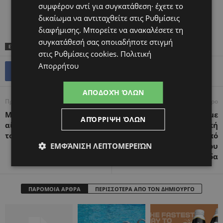
συμφέρον αντί για συγκατάθεση· έχετε το
δικαίωμα να αντιταχθείτε στις
Ρυθμίσεις
διαφήμισης
. Μπορείτε να ανακαλέσετε τη
συγκατάθεσή σας οποιαδήποτε στιγμή
ΕΤΙΚΕΤΕΣ
ΕΚΠΑΊΔΕΥΣΗ
στις
Ρυθμίσεις cookies
.
Πολιτική
Απορρήτου
ΑΠΟΔΟΧΉ ΌΛΩΝ
Προηγούμενο άρθρο
Επόμενο άρθρο
Μωρά: Αναπτύσσουν την
Η πρώτη εγκυμοσύνη με
ΑΠΌΡΡΙΨΗ ΌΛΩΝ
αίσθηση του χιούμορ από
εξωσωματική
τον 1ο μήνα ζωής τους
γονιμοποίηση μετά από
ΕΜΦΆΝΙΣΗ ΛΕΠΤΟΜΕΡΕΙΏΝ
καρκίνο του ενδομητρίου
στην Ελλάδα
ΠΑΡΟΜΟΙΑ ΑΡΘΡΑ
ΠΕΡΙΣΣΟΤΕΡΑ ΑΠΟ ΤΟΝ ΔΗΜΙΟΥΡΓΟ