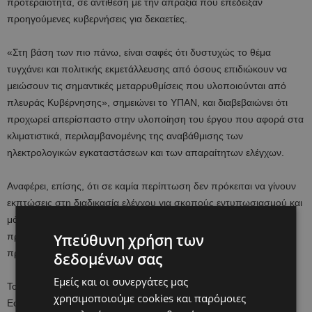
προτεραιότητα, σε αντίθεση με την απραξία που επέδειξαν
προηγούμενες κυβερνήσεις για δεκαετίες.
«Στη βάση των πιο πάνω, είναι σαφές ότι δυστυχώς το θέμα
τυγχάνει και πολιτικής εκμετάλλευσης από όσους επιδιώκουν να
μειώσουν τις σημαντικές μεταρρυθμίσεις που υλοποιούνται από
πλευράς Κυβέρνησης», σημειώνει το ΥΠΑΝ, και διαβεβαιώνει ότι
προχωρεί απερίσπαστο στην υλοποίηση του έργου που αφορά στα
κλιματιστικά, περιλαμβανομένης της αναβάθμισης των
ηλεκτρολογικών εγκαταστάσεων και των απαραίτητων ελέγχων.
Αναφέρει, επίσης, ότι σε καμία περίπτωση δεν πρόκειται να γίνουν
εκπτώσεις στη διαδικασία ελέγχου για σκοπούς εντυπωσιασμού και
μόνο, αφού η ασφάλεια των παιδιών, των εκπαιδευτικών και του
προσωπικού των σχολικών μονάδων, συνιστά ύψιστη
Υπεύθυνη χρήση των
προτεραιότητα.
δεδομένων σας
Εμείς και οι συνεργάτες μας
Το ΥΠΑΝ διαβεβαιώνει, επιπρόσθετα, ότι μέσω των Σχολικών
χρησιμοποιούμε cookies και παρόμοιες
Εφορειών συνεχίζει να προωθεί την υλοποίηση του όλου έργου,