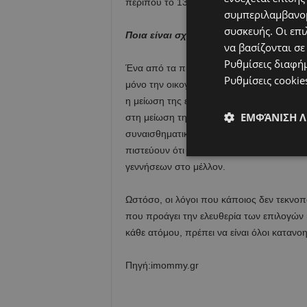
περίπου το 13,4% της πρόσφατης μείωσης
συμπεριλαμβανομ
συσκευής. Οι επι
Ποια είναι σχέση με τη μείωση της γον
να βασίζονται σε
Ρυθμίσεις διαφή
Ένα από τα πιο ενδιαφέροντα συμπεράσματ
Ρυθμίσεις cookie
μόνο την οικογένεια, αλλά και το ευρύτερο
η μείωση της επαφής με παιδιά στις σύγχ
ΕΜΦΆΝΙΣΗ 
στη μείωση της γονιμότητας, καθώς οι ερε
συναισθηματικά ερεθίσματα που ενισχύουν
πιστεύουν ότι η τάση αυτή ενδέχεται να 
γεννήσεων στο μέλλον.
Ωστόσο, οι λόγοι που κάποιος δεν τεκνοποι
που προάγει την ελευθερία των επιλογών 
κάθε ατόμου, πρέπει να είναι όλοι κατανοη
Πηγή:imommy.gr