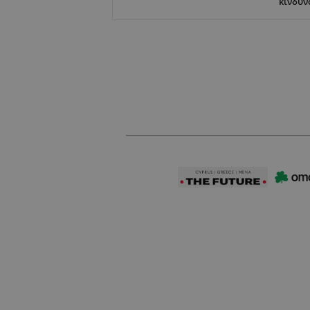
κίνδυν