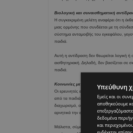
Βιολογική και συναισθηματική αντίδρ
Η συγκεκριμένη μελέτη αναφέρει ότι η έκθ
μιας ορμόνης που συνδέεται με τη σύνδεση
σύστημα ανταμοιβής του εγκεφάλου, γεγον
παιδιά.
Αυτή η αντίδραση δεν θεωρείται λογική ή
αισθητηριακή. Δηλαδή, δεν βασίζεται σε 
παιδιά.
Κοινωνίες με λιγότερη επαφή με βρέφη
Υπεύθυνη χ
Οι ερευνητές επισημαίνουν ότι στις σύγχ
Εμείς και οι συν
από τα παιδιά, αυτό το «ερέθισμα» μειώνετ
αποθηκεύουμε κα
διαχωρισμό, οι ενήλικες έχουν λιγότερη κ
επεξεργαζόμαστε
αρνητικά την επιθυμία για τεκνοποίηση.
δεδομένα περιήγη
και περιεχομένο
Μάλιστα, σύμφωνα με τα αποτελέσματα της
ενδέχεται επίσης