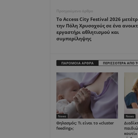
Προηγούμενο άρθρο
Το Access City Festival 2026 μετέτ
την Πόλη Χρυσοχούς σε ένα ανοικ
εργαστήρι αθλητισμού και
συμπερίληψης
ΠΑΡΟΜΟΙΑ ΑΡΘΡΑ
ΠΕΡΙΣΣΟΤΕΡΑ ΑΠΟ 
News
News
Θηλασμός: Τι είναι το «cluster
Διαδίκ
feeding»;
παιδιώ
κουτί»