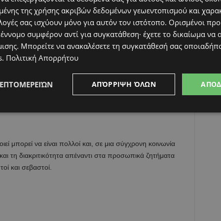
 της γονιμότητας σε πολλές χώρες.
ένης της χρήσης ακριβών δεδομένων γεωεντοπισμού και χαρα
λογές σας ισχύουν μόνο για αυτόν τον ιστότοπο. Ορισμένοι πρ
ιμότητας
 έννομο συμφέρον αντί για συγκατάθεση· έχετε το δικαίωμα να α
μισης
. Μπορείτε να ανακαλέσετε τη συγκατάθεσή σας οποιαδήπο
α της έρευνας είναι ότι κάθε νέα γέννηση δεν επηρεάζει
s
.
Πολιτική Απορρήτου
 κοινωνικό περιβάλλον. Η εν λόγω μελέτη καταλήγει στο ότι
ρονες κοινωνίες μπορεί κατά κάποιο τρόπο να συμβάλλει
ΛΕΠΤΟΜΕΡΕΙΏΝ
ΑΠΌΡΡΙΨΗ ΌΛΩΝ
ΑΠΟ
υνητές υποστηρίζουν ότι σήμερα περιορίζονται τα
 την επιθυμία για τεκνοποίηση. Επίσης, οι επιστήμονες
αυτοενισχύεται, οδηγώντας σε ακόμη χαμηλότερα ποσοστά
εί μπορεί να είναι πολλοί και, σε μια σύγχρονη κοινωνία
και τη διακριτικότητα απέναντι στα προσωπικά ζητήματα
τοί και σεβαστοί.