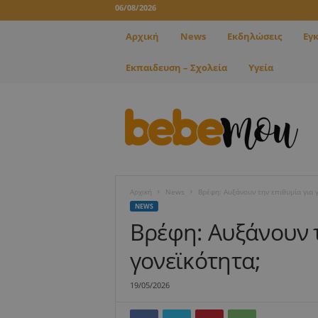
06/08/2026
Αρχική
News
Εκδηλώσεις
Εγ
Εκπαιδευση – Σχολεία
Υγεία
B
e
b
e
m
o
u
Αρχική
News
Βρέφη: Αυξάνουν την επιθυμία για 
NEWS
Βρέφη: Αυξάνουν τ
γονεϊκότητα;
19/05/2026