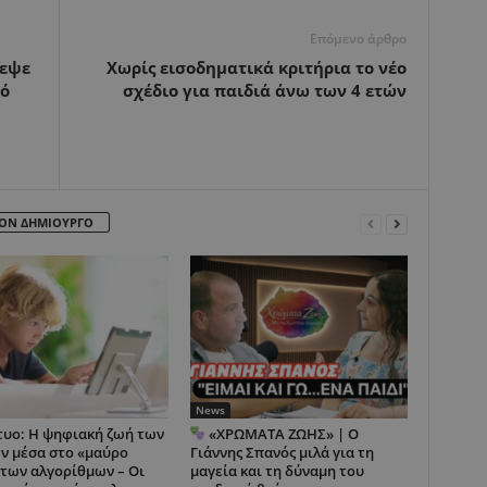
Επόμενο άρθρο
ρεψε
Χωρίς εισοδηματικά κριτήρια το νέο
τό
σχέδιο για παιδιά άνω των 4 ετών
ΤΟΝ ΔΗΜΙΟΥΡΓΟ
News
τυο: Η ψηφιακή ζωή των
«ΧΡΩΜΑΤΑ ΖΩΗΣ» | Ο
ν μέσα στο «μαύρο
Γιάννης Σπανός μιλά για τη
 των αλγορίθμων – Οι
μαγεία και τη δύναμη του