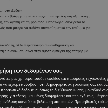
αση στα βρέφη
εση σε βρέφη μπορεί να ενεργοποιεί την έκκριση οξυτοκίνης,
, την αγάπη και τη φροντίδα. Παράλληλα, διεγείρεται το
ός που μπορεί να αυξάνει συναισθηματικά την επιθυμία για
 συνειδητή, αλλά περισσότερο συναισθηματική και
σκέψη ή ανάλυση, αλλά στην άμεση εμπειρία της επαφής με
 και παιδιά
ρήση των δεδομένων σας
ρονες κοινωνίες, όπου οι άνθρωποι ζουν πιο απομονωμένα
εργάτες μας χρησιμοποιούμε cookies και παρόμοιες τεχνολογίες 
αι. Συνεχίζουν, σημειώνοντας ότι σε κοινωνίες με ηλικιακό
ι να έχουμε πρόσβαση σε πληροφορίες στη συσκευή σας και να
αθημερινή επαφή με βρέφη, κάτι που ενδέχεται να επηρεάζει
 προσωπικά δεδομένα, όπως τη διεύθυνση IP σας, μοναδικά αν
σης, για εξατομικευμένες διαφημίσεις και περιεχόμενο, μέτρη
υ, ανάλυση κοινού και βελτίωση υπηρεσιών.
Προμηθευτές τρίτων
 μελέτης, αυτή η «έλλειψη επαφής» μπορεί να εξηγεί
 να επεξεργάζονται τα δεδομένα σας για αυτούς και άλλους σκο