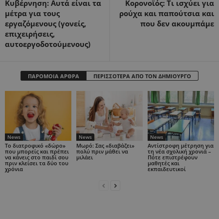
Κυβέρνηση: Αυτά είναι τα
Κορoνοϊός: Τι ισχύει για
μέτρα για τους
ρούχα και παπούτσια και
εργαζόμενους (γονείς,
που δεν ακουμπάμε
επιχειρήσεις,
αυτοεργοδοτούμενους)
ΠΑΡΟΜΟΙΑ ΑΡΘΡΑ
ΠΕΡΙΣΣΟΤΕΡΑ ΑΠΟ ΤΟΝ ΔΗΜΙΟΥΡΓΟ
News
News
News
Το διατροφικό «δώρο»
Μωρό: Σας «διαβάζει»
Αντίστροφη μέτρηση για
που μπορείς και πρέπει
πολύ πριν μάθει να
τη νέα σχολική χρονιά –
να κάνεις στο παιδί σου
μιλάει
Πότε επιστρέφουν
πριν κλείσει τα δύο του
μαθητές και
χρόνια
εκπαιδευτικοί