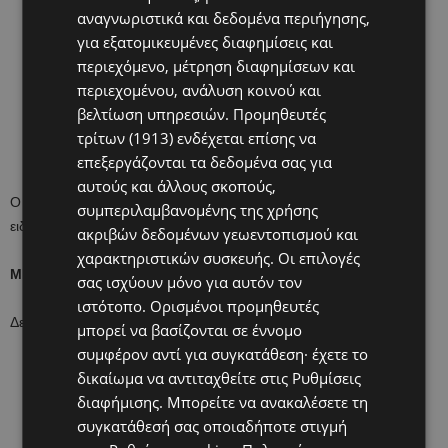
αναγνωριστικά και δεδομένα περιήγησης,
για εξατομικευμένες διαφημίσεις και
περιεχόμενο, μέτρηση διαφημίσεων και
περιεχομένου, ανάλυση κοινού και
βελτίωση υπηρεσιών.
Προμηθευτές
τρίτων (1913)
ενδέχεται επίσης να
επεξεργάζονται τα δεδομένα σας για
αυτούς και άλλους σκοπούς,
Ο Γιώργος ξύπνησε με βήχα και δεν άκουσε τις οδηγίες των
συμπεριλαμβανομένης της χρήσης
ειδικών!
ακριβών δεδομένων γεωεντοπισμού και
χαρακτηριστικών συσκευής. Οι επιλογές
ΜΕΝΟΥΜΕ ΣΠΙΤΙ και ακολουθούμε όλες τις οδηγίες.
σας ισχύουν μόνο για αυτόν τον
ιστότοπο. Ορισμένοι προμηθευτές
Δείτε το βίντεο!
μπορεί να βασίζονται σε έννομο
συμφέρον αντί για συγκατάθεση· έχετε το
δικαίωμα να αντιταχθείτε στις
Ρυθμίσεις
διαφήμισης
. Μπορείτε να ανακαλέσετε τη
συγκατάθεσή σας οποιαδήποτε στιγμή