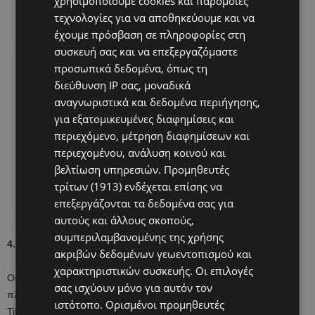
χρησιμοποιούμε cookies και παρόμοιες
για υδατογραφήματα SynthID που υποδεικνύουν περιεχόμενο
τεχνολογίες για να αποθηκεύουμε και να
δημιουργημένο από AI.
έχουμε πρόσβαση σε πληροφορίες στη
συσκευή σας και να επεξεργαζόμαστε
προσωπικά δεδομένα, όπως τη
διεύθυνση IP σας, μοναδικά
αναγνωριστικά και δεδομένα περιήγησης,
για εξατομικευμένες διαφημίσεις και
περιεχόμενο, μέτρηση διαφημίσεων και
περιεχομένου, ανάλυση κοινού και
βελτίωση υπηρεσιών.
Προμηθευτές
τρίτων (1913)
ενδέχεται επίσης να
επεξεργάζονται τα δεδομένα σας για
αυτούς και άλλους σκοπούς,
συμπεριλαμβανομένης της χρήσης
4. Γίνετε συμμέτοχοι, όχι απλά παρατηρητές
ακριβών δεδομένων γεωεντοπισμού και
χαρακτηριστικών συσκευής. Οι επιλογές
Οι γονείς πρέπει να είναι ενεργοί παίκτες. Κατανοήστε τις
σας ισχύουν μόνο για αυτόν τον
πλατφόρμες που χρησιμοποιούν τα παιδιά σας (ναι, ακόμα και το
ιστότοπο. Ορισμένοι προμηθευτές
TikTok ή το YouTube).