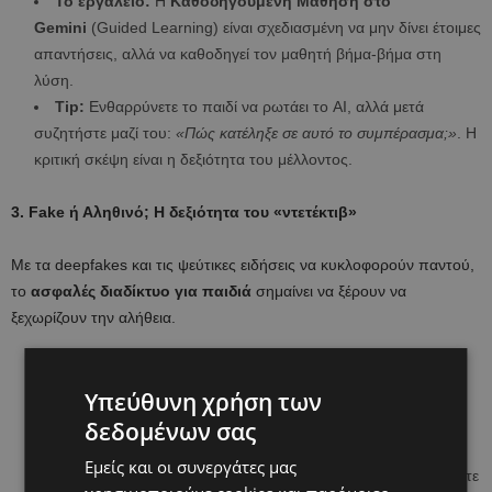
Το εργαλείο:
Η
Καθοδηγούμενη Μάθηση στο
Gemini
(Guided Learning) είναι σχεδιασμένη να μην δίνει έτοιμες
απαντήσεις, αλλά να καθοδηγεί τον μαθητή βήμα-βήμα στη
λύση.
Tip:
Ενθαρρύνετε το παιδί να ρωτάει το AI, αλλά μετά
συζητήστε μαζί του:
«Πώς κατέληξε σε αυτό το συμπέρασμα;»
. Η
κριτική σκέψη είναι η δεξιότητα του μέλλοντος.
3. Fake ή Αληθινό; Η δεξιότητα του «ντετέκτιβ»
Με τα deepfakes και τις ψεύτικες ειδήσεις να κυκλοφορούν παντού,
το
ασφαλές διαδίκτυο για παιδιά
σημαίνει να ξέρουν να
ξεχωρίζουν την αλήθεια.
Η Μέθοδος SIFT:
Μάθετε τους τα 4 βήματα:
S
top
Υπεύθυνη χρήση των
(Σταμάτα),
I
nvestigate (Ερεύνησε την πηγή),
F
ind (Βρες
καλύτερη κάλυψη),
T
race (Επαλήθευσε τους ισχυρισμούς).
δεδομένων σας
Το εργαλείο:
Χρησιμοποιήστε το “About this image” στην
Εμείς και οι συνεργάτες μας
Αναζήτηση Google για να δείτε το πλαίσιο μιας εικόνας και ψάξτε