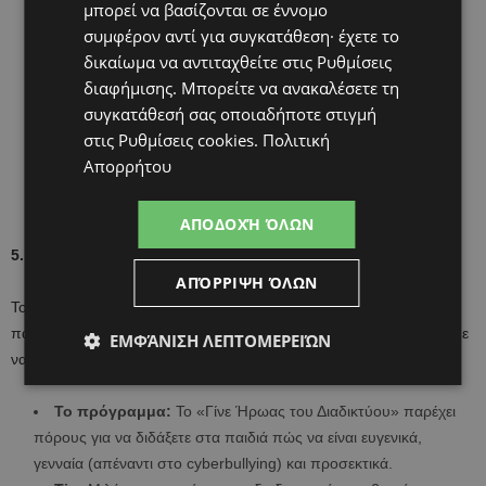
μπορεί να βασίζονται σε έννομο
συμφέρον αντί για συγκατάθεση· έχετε το
Το εργαλείο:
Οι εποπτευόμενοι λογαριασμοί στο YouTube
δικαίωμα να αντιταχθείτε στις
Ρυθμίσεις
για εφήβους σέβονται την αυτονομία τους, αλλά σας κρατούν
διαφήμισης
. Μπορείτε να ανακαλέσετε τη
ενήμερους για τη δραστηριότητά τους (αναρτήσεις, σχόλια,
συγκατάθεσή σας οποιαδήποτε στιγμή
συνδρομές).
στις
Ρυθμίσεις cookies
.
Πολιτική
Tip:
Καθίστε μαζί τους και φτιάξτε τους «Οικογενειακούς
Απορρήτου
Κανόνες». Όταν το παιδί συμμετέχει στη δημιουργία των
κανόνων, είναι πιο πιθανό να τους τηρήσει.
ΑΠΟΔΟΧΉ ΌΛΩΝ
5. Ευγένεια και Ψηφιακή Παιδεία
ΑΠΌΡΡΙΨΗ ΌΛΩΝ
Το διαδίκτυο είναι μια παγκόσμια γειτονιά. Όπως μαθαίνουμε στα
παιδιά να λένε «ευχαριστώ» στον φούρνο, πρέπει να τους μάθουμε
ΕΜΦΆΝΙΣΗ ΛΕΠΤΟΜΕΡΕΙΏΝ
να φέρονται σωστά και online.
Το πρόγραμμα:
Το «Γίνε Ήρωας του Διαδικτύου» παρέχει
πόρους για να διδάξετε στα παιδιά πώς να είναι ευγενικά,
γενναία (απέναντι στο cyberbullying) και προσεκτικά.