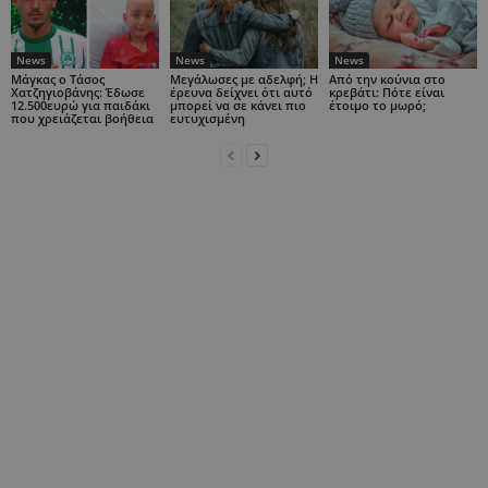
News
News
News
Μάγκας ο Τάσος
Μεγάλωσες με αδελφή; Η
Από την κούνια στο
Χατζηγιοβάνης: Έδωσε
έρευνα δείχνει ότι αυτό
κρεβάτι: Πότε είναι
12.500ευρώ για παιδάκι
μπορεί να σε κάνει πιο
έτοιμο το μωρό;
που χρειάζεται βοήθεια
ευτυχισμένη