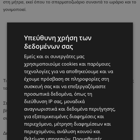
στη μήτρα, εκεί όπου το σπερματοζωάριο συναντά το ωράριο και το
γονιμοποιεί.
Υπεύθυνη χρήση των
δεδομένων σας
Εμείς και οι συνεργάτες μας
χρησιμοποιούμε cookies και παρόμοιες
τεχνολογίες για να αποθηκεύουμε και να
έχουμε πρόσβαση σε πληροφορίες στη
Τι συμβαίνει όμως στην περίπτωση των ; Πώς γίνονται τα και πώς
συσκευή σας και να επεξεργαζόμαστε
τα διζυγωτικά δίδυμα;
προσωπικά δεδομένα, όπως τη
διεύθυνση IP σας, μοναδικά
Στο βίντεο που ακολουθεί, βλέπουμε ένα άκρως κατατοπιστικό
αναγνωριστικά και δεδομένα περιήγησης,
βίντεο infographic στο οποίο μπορούμε να δούμε ακριβώς τι
για εξατομικευμένες διαφημίσεις και
συμβαίνει μέσα στη μήτρα.
περιεχόμενο, μέτρηση διαφημίσεων και
περιεχομένου, ανάλυση κοινού και
Δείτε το και εσείς. Είναι άκρως εντυπωσιακό.
βελτίωση υπηρεσιών.
Προμηθευτές