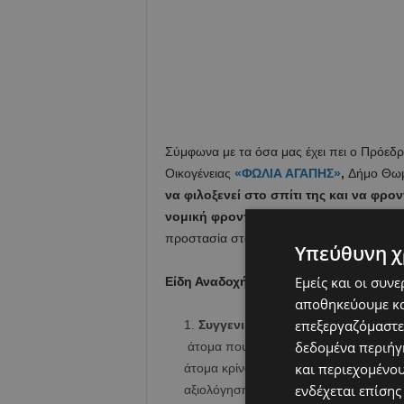
Σύμφωνα με τα όσα μας έχει πει ο Πρόε
Οικογένειας
«ΦΩΛΙΑ ΑΓΑΠΗΣ»
,
Δήμο Θω
να φιλοξενεί στο σπίτι της και να φρον
νομική φροντίδα του Κράτους.
Οι ανάδο
προστασία στα παιδιά αυτά, τα οποία μπο
Υπεύθυνη χ
Εμείς και οι συν
Είδη Αναδοχής:
αποθηκεύουμε κα
επεξεργαζόμαστε
Συγγενική αναδοχή,
είναι η αναδοχ
δεδομένα περιήγη
άτομα που ανήκουν στο ευρύτερο συγγε
και περιεχομένο
άτομα κρίνονται κατάλληλα από τις Υπ
ενδέχεται επίσης
αξιολόγηση.