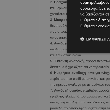
συμπεριλαμβανομ
Βραχυπρόθεσμη αναδοχή,
είναι 
συσκευής. Οι επι
και μερικούς μήνες και εφαρμόζεται στ
να βασίζονται σε
χρειάζεται κάποιο μικρό χρονικό διάστη
Ρυθμίσεις διαφή
Μακροπρόθεσμη αναδοχή
, είνα
Ρυθμίσεις cookie
δεν προβλέπεται να επιστρέψουν στις ο
που απομακρύνεται από την βιολογική 
υποστηρικτικό οικογενειακό περιβάλλον
ΕΜΦΆΝΙΣΗ 
Αναδοχή φιλοξενίας,
είναι η αναδο
αναλαμβάνουν τη φροντίδα παιδιών πο
και Σαββατοκύριακα.
Έκτακτη αναδοχή
, αφορά περιπτώ
διάστημα ή χρειάζεται να νοσηλευτούν
Ημερήσια αναδοχή
, είναι για ενί
περίπτωση το παιδί μετακινείται και φ
της ημέρας ανάλογα με τις ανάγκες του
Αναδοχή ομάδας παιδιών,
αφορά 
εφηβικής ηλικίας, όπου αναμένεται να
αυτές συγκαταλέγονται και αδέλφια, τ
μοντέλο, το οποίο εφαρμόζεται στην 