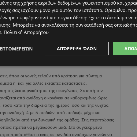
ένης της χρήσης ακριβών δεδομένων γεωεντοπισμού και χαρα
η αναδοχή η οποία μπορεί να διαρκέσει από μία νύχτα μέχρι
λογές σας ισχύουν μόνο για αυτόν τον ιστότοπο. Ορισμένοι πρ
ις περιπτώσεις που η βιολογική οικογένεια του παιδιού
 έννομο συμφέρον αντί για συγκατάθεση· έχετε το δικαίωμα να α
μα για να ξεπεράσει την κρίση που αντιμετωπίζει.
μισης
. Μπορείτε να ανακαλέσετε τη συγκατάθεσή σας οποιαδήπο
ι η αναδοχή που εφαρμόζεται σε περιπτώσεις παιδιών που
s
.
Πολιτική Απορρήτου
ικογένειες τους. Η αναδοχή αυτή επιτρέπει σε κάθε παιδί
του οικογένεια, να μεγαλώσει σε ένα ασφαλές, σταθερό και
, χωρίς να αποκλείει την επαφή με την οικογένεια του.
ΛΕΠΤΟΜΕΡΕΙΏΝ
ΑΠΌΡΡΙΨΗ ΌΛΩΝ
ΑΠΟ
χή η οποία επιτρέπει σε φιλοξενούσες οικογένειες, να
υ ζουν κυρίως σε ίδρυμα σε περιόδους γιορτών, διακοπών
σεις όπου οι γονείς τελούν υπό κράτηση για σύντομο
 άμεσα ή και για άλλες έκτακτες καταστάσεις.
σχυση της λειτουργικότητας της οικογένειας. Σε αυτή την
ροντίζεται από ανάδοχη οικογένεια σε καθορισμένες ώρες
, τόσο κατά την διάρκεια της ημέρας, όσο και της νύχτας.
την αναδοχή 4 με 5 παιδιών, από παιδικής μέχρι και
 βοηθηθούν από την δυναμική της ομάδας. Στις περιπτώσεις
α οποία πρέπει να μεγαλώσουν μαζί. Στο συγκεκριμένο
Κύπρο προϋποθέτει ο ένας εκ των δύο ανάδοχων γονιών να