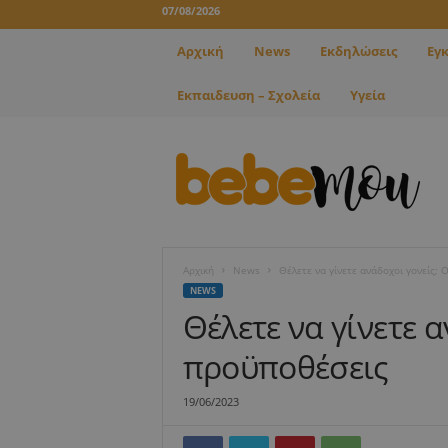
07/08/2026
Αρχική
News
Εκδηλώσεις
Εγ
Εκπαιδευση – Σχολεία
Υγεία
B
e
b
e
m
o
u
Αρχική
News
Θέλετε να γίνετε ανάδοχοι γονείς; 
NEWS
Θέλετε να γίνετε α
προϋποθέσεις
19/06/2023