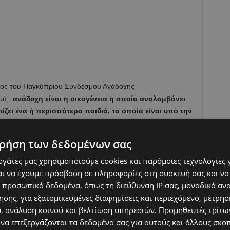
δρος του Παγκύπριου Συνδέσμου Ανάδοχης
μά,
ανάδοχη είναι η οικογένεια η οποία αναλαμβάνει
τίζει ένα ή περισσότερα παιδιά, τα οποία είναι υπό την
χες οικογένειες προσφέρουν εθελοντικά φροντίδα και
ρούν να φιλοξενούν μέχρι την ενηλικίωση τους.
ρήση των δεδομένων σας
εργάτες μας χρησιμοποιούμε cookies και παρόμοιες τεχνολογίες 
ι να έχουμε πρόσβαση σε πληροφορίες στη συσκευή σας και να
 προσωπικά δεδομένα, όπως τη διεύθυνση IP σας, μοναδικά αν
ή που στις περιπτώσεις αυτές το παιδί τοποθετείται σε
σης, για εξατομικευμένες διαφημίσεις και περιεχόμενο, μέτρη
νικό του περιβάλλον π.χ. γιαγιάδες, θείες όταν αυτά τα
υ, ανάλυση κοινού και βελτίωση υπηρεσιών.
Προμηθευτές τρίτων
ηρεσίες Κοινωνικής Ευημερίας και μετά από σχετική
 να επεξεργάζονται τα δεδομένα σας για αυτούς και άλλους σκο