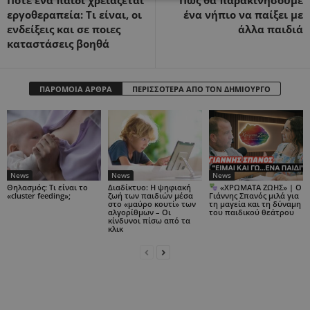
Πότε ένα παιδί χρειάζεται
Πώς θα παρακινήσουμε
εργοθεραπεία: Τι είναι, οι
ένα νήπιο να παίξει με
ενδείξεις και σε ποιες
άλλα παιδιά
καταστάσεις βοηθά
ΠΑΡΟΜΟΙΑ ΑΡΘΡΑ
ΠΕΡΙΣΣΟΤΕΡΑ ΑΠΟ ΤΟΝ ΔΗΜΙΟΥΡΓΟ
News
News
News
Θηλασμός: Τι είναι το
Διαδίκτυο: Η ψηφιακή
«ΧΡΩΜΑΤΑ ΖΩΗΣ» | Ο
«cluster feeding»;
ζωή των παιδιών μέσα
Γιάννης Σπανός μιλά για
στο «μαύρο κουτί» των
τη μαγεία και τη δύναμη
αλγορίθμων – Οι
του παιδικού θεάτρου
κίνδυνοι πίσω από τα
κλικ