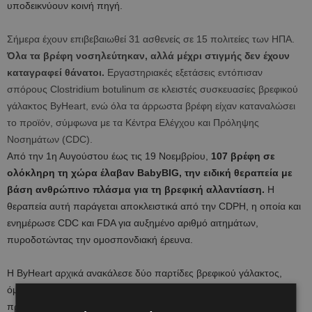
υποδεικνύουν κοινή πηγή.
Σήμερα έχουν επιβεβαιωθεί 31 ασθενείς σε 15 πολιτείες των ΗΠΑ.
Όλα τα βρέφη νοσηλεύτηκαν, αλλά μέχρι στιγμής δεν έχουν
καταγραφεί θάνατοι.
Εργαστηριακές εξετάσεις εντόπισαν
σπόρους Clostridium botulinum σε κλειστές συσκευασίες βρεφικού
γάλακτος ByHeart, ενώ όλα τα άρρωστα βρέφη είχαν καταναλώσει
το προϊόν, σύμφωνα με τα Κέντρα Ελέγχου και Πρόληψης
Νοσημάτων (CDC).
Από την 1η Αυγούστου έως τις 19 Νοεμβρίου,
107 βρέφη σε
ολόκληρη τη χώρα έλαβαν BabyBIG, την ειδική θεραπεία με
βάση ανθρώπινο πλάσμα για τη βρεφική αλλαντίαση.
Η
θεραπεία αυτή παράγεται αποκλειστικά από την CDPH, η οποία και
ενημέρωσε CDC και FDA για αυξημένο αριθμό αιτημάτων,
πυροδοτώντας την ομοσπονδιακή έρευνα.
Η ByHeart αρχικά ανακάλεσε δύο παρτίδες βρεφικού γάλακτος,
όμως στη συνέχεια προχώρησε σε πλήρη ανάκληση όλων των
προϊόντων της, καθώς η έρευνα εξελισσόταν. Η Υπηρεσία