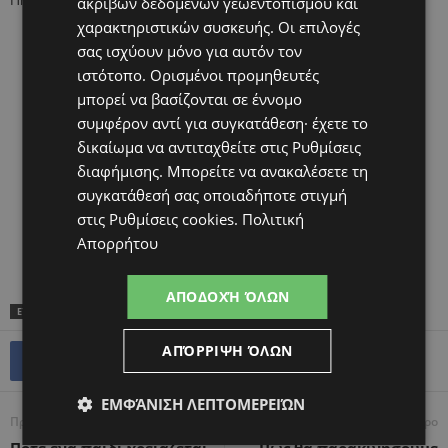
Πηγή:mama365.gr
ακριβών δεδομένων γεωεντοπισμού και
χαρακτηριστικών συσκευής. Οι επιλογές
σας ισχύουν μόνο για αυτόν τον
ιστότοπο. Ορισμένοι προμηθευτές
μπορεί να βασίζονται σε έννομο
συμφέρον αντί για συγκατάθεση· έχετε το
δικαίωμα να αντιταχθείτε στις
Ρυθμίσεις
διαφήμισης
. Μπορείτε να ανακαλέσετε τη
συγκατάθεσή σας οποιαδήποτε στιγμή
στις
Ρυθμίσεις cookies
.
Πολιτική
Απορρήτου
ΑΠΟΔΟΧΉ ΌΛΩΝ
ΕΤΙΚΕΤΕΣ
TOP
ΑΠΌΡΡΙΨΗ ΌΛΩΝ
ΕΜΦΆΝΙΣΗ ΛΕΠΤΟΜΕΡΕΙΏΝ
Προηγούμενο άρθρο
Επόμενο άρθρο