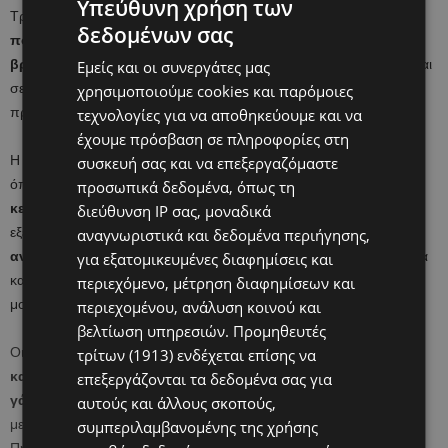
Υπεύθυνη χρήση των
Τροφίμων και Φαρμάκων (FDA) προειδοποιεί ότι
ορισμένες
δεδομένων σας
ποσότητες ανακληθέντος προϊόντος εξακολουθούν να
βρίσκονται στα ράφια καταστημάτων.
Το προϊόν έχει εξαχθεί και
Εμείς και οι συνεργάτες μας
σε άλλες χώρες, αρκετές από τις οποίες έχουν εκδώσει
χρησιμοποιούμε cookies και παρόμοιες
προειδοποιήσεις.
τεχνολογίες για να αποθηκεύουμε και να
έχουμε πρόσβαση σε πληροφορίες στη
Η βρεφική αλλαντίαση εκδηλώνεται με συμπτώματα
συσκευή σας και να επεξεργαζόμαστε
όπως
δυσκοιλιότητα, μειωμένη σίτιση, απώλεια ελέγχου
προσωπικά δεδομένα, όπως τη
κεφαλής και δυσκολία στην κατάποση
, που μπορεί να
διεύθυνση IP σας, μοναδικά
εξελιχθούν σε
αναπνευστική δυσχέρεια και ενδεχομένως
αναγνωριστικά και δεδομένα περιήγησης,
αναπνευστική παύση
. Η εμφάνιση των συμπτωμάτων μπορεί να
για εξατομικευμένες διαφημίσεις και
καθυστερήσει ακόμη και εβδομάδες μετά την κατανάλωση του
περιεχόμενο, μέτρηση διαφημίσεων και
μολυσμένου γάλακτος.
περιεχομένου, ανάλυση κοινού και
βελτίωση υπηρεσιών.
Προμηθευτές
Οι υγειονομικές αρχές συνεχίζουν την έρευνα, ενώ
οι γονείς
τρίτων (1913)
ενδέχεται επίσης να
καλούνται να ελέγχουν προσεκτικά τις παρτίδες βρεφικού
επεξεργάζονται τα δεδομένα σας για
γάλακτος που χρησιμοποιούν
και να συμβουλεύονται γιατρούς
αυτούς και άλλους σκοπούς,
με την παραμικρή υποψία συμπτωμάτων.
συμπεριλαμβανομένης της χρήσης