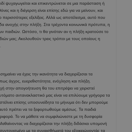
ιδί ψυχαγωγείται και επικεντρώνεται σε μια παράσταση ή
θόνες και η διέγερση είναι επίσης εδώ για να μείνουν, και
 περισσότερες εξελίξεις. Αλλά ως αποτέλεσμα, αυτό που
πεδα ανοχής στην πλήξη. Στα τρέχοντα κοινωνικά πρότυπα, η
ων παιδιών. Ωστόσο, τι θα γινόταν αν η πλήξη κρατούσε το
ιδιών μας; Ακολουθούν τρεις τρόποι με τους οποίους η
.
μαίνει να έχεις την ικανότητα να διαχειρίζεσαι τα
πως άγχος, ευερεθιστότητα, ενόχληση και πλήξη.
χή στην απογοήτευση θα του επιτρέψει να χειριστεί
τόματο αντανακλαστικό μας είναι να επιλύουμε γρήγορα τα
τέλνει επίσης υποσυνείδητα το μήνυμα ότι δεν μπορούμε
’ αυτό πρέπει να τα ξεφορτωθούμε αμέσως. Τα παιδιά
ιφορά. Το να μάθετε να συμφιλιώνεστε με τη δυσφορία
. Μαθαίνοντας να διαχειρίζεσαι την πλήξη διδάσκει υπομονή
ι συντονισμένο με τα συναισθήματά του εξοικειώνοντάς τα