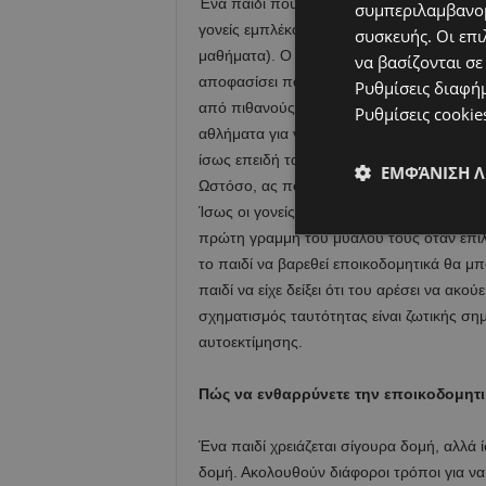
Ένα παιδί που του δίνεται ο χώρος να αποφα
συμπεριλαμβανομ
γονείς εμπλέκουν τα παιδιά τους σε πολλ
συσκευής. Οι επι
μαθήματα). Ο στόχος είναι να εκτεθεί το π
να βασίζονται σε
αποφασίσει ποιες απολαμβάνουν περισσότερ
Ρυθμίσεις διαφή
από πιθανούς περιορισμούς και προκαταλή
Ρυθμίσεις cookie
αθλήματα για να προσδιορίσει ποιο προτιμ
ίσως επειδή τα καταφέρνει καλύτερα σε αυ
ΕΜΦΆΝΙΣΗ 
Ωστόσο, ας πούμε επίσης ότι αυτό το παιδ
Ίσως οι γονείς δεν είχαν ποτέ έλξη προς τ
πρώτη γραμμή του μυαλού τους όταν επιλ
το παιδί να βαρεθεί εποικοδομητικά θα μ
παιδί να είχε δείξει ότι του αρέσει να ακο
σχηματισμός ταυτότητας είναι ζωτικής σημ
αυτοεκτίμησης.
Πώς να ενθαρρύνετε την εποικοδομητ
Ένα παιδί χρειάζεται σίγουρα δομή, αλλά
δομή. Ακολουθούν διάφοροι τρόποι για να