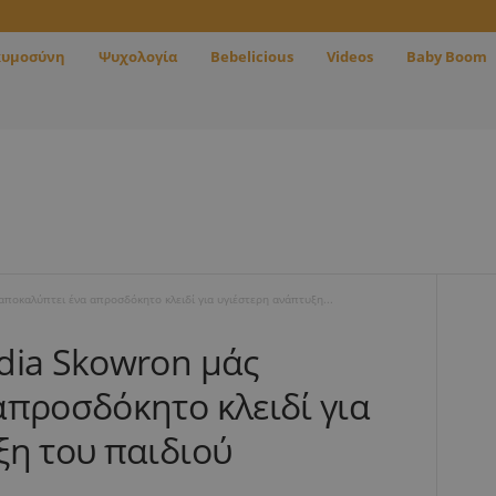
κυμοσύνη
Ψυχολογία
Bebelicious
Videos
Baby Boom
ποκαλύπτει ένα απροσδόκητο κλειδί για υγιέστερη ανάπτυξη...
dia Skowron μάς
απροσδόκητο κλειδί για
ξη του παιδιού