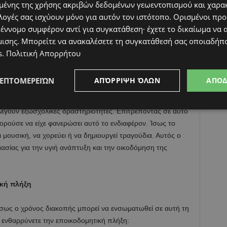
σίσει τι θέλει να κάνει είναι να χτίζει ταυτότητα. Συχνά, οι
ένης της χρήσης ακριβών δεδομένων γεωεντοπισμού και χαρα
ές δραστηριότητες (αθλήματα, σύλλογοι, εξωσχολικά
λογές σας ισχύουν μόνο για αυτόν τον ιστότοπο. Ορισμένοι πρ
αιδί σε πολλές εναλλακτικές λύσεις και στη συνέχεια να
 έννομο συμφέρον αντί για συγκατάθεση· έχετε το δικαίωμα να α
ο. Αυτή είναι μια δίκαιη ιδέα, αλλά συνοδεύεται επίσης
μισης
. Μπορείτε να ανακαλέσετε τη συγκατάθεσή σας οποιαδήπο
ψεις. Για παράδειγμα, ένα παιδί συμμετέχει σε πολλά
s
.
Πολιτική Απορρήτου
ά. Ας υποθέσουμε ότι το παιδί επιλέγει το ποδόσφαιρο,
τό το άθλημα ή επειδή το έχουν ενθαρρύνει οι γονείς.
ΛΕΠΤΟΜΕΡΕΙΏΝ
ΑΠΌΡΡΙΨΗ ΌΛΩΝ
ΑΠΟ
ί έχει εσωτερική δημιουργικότητα και μια θέση για μουσική.
η μουσική και τα όργανα, οπότε αυτή η ιδέα δεν ήταν στην
έγουν εξωσχολικές δραστηριότητες. Επιτρέποντας σε αυτό
πορούσε να είχε φανερώσει αυτό το ενδιαφέρον. Ίσως το
ύει μουσική, να χορεύει ή να δημιουργεί τραγούδια. Αυτός ο
ασίας για την υγιή ανάπτυξη και την οικοδόμηση της
ική πλήξη
 ίσως ο χρόνος διακοπής μπορεί να ενσωματωθεί σε αυτή τη
 ενθαρρύνετε την εποικοδομητική πλήξη: