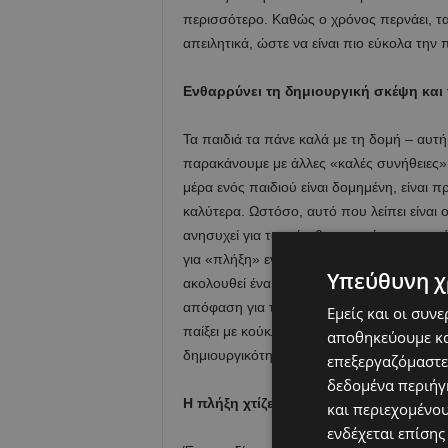
περισσότερο. Καθώς ο χρόνος περνάει, τα
απειλητικά, ώστε να είναι πιο εύκολα την
Ενθαρρύνει τη δημιουργική σκέψη κα
Τα παιδιά τα πάνε καλά με τη δομή – αυτ
παρακάνουμε με άλλες «καλές συνήθειες»
μέρα ενός παιδιού είναι δομημένη, είναι π
καλύτερα. Ωστόσο, αυτό που λείπει είναι 
ανησυχεί για το πώς θα αφιερώσει τον χ
για «πλήξη» ενθαρρύνει τη δημιουργική σκ
Υπεύθυνη χ
ακολουθεί ένα πρόγραμμα και να πηγαίνει 
απόφαση για το πώς θα αφιερώσει το χρόν
Εμείς και οι συν
παίξει με κούκλες που καλλιεργούν τη φα
αποθηκεύουμε κα
δημιουργικότητα ή να χτίσει ένα οχυρό που
επεξεργαζόμαστε
δεδομένα περιήγη
Η πλήξη χτίζει την ταυτότητα
και περιεχομένο
ενδέχεται επίσης