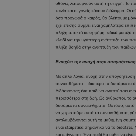
οθόνες λειτουργούν αυτή τη στιγμή. Το πα
ταινία και οι γονείς κάνουν διάλειμμα. Οι ο
όσο προχωρά ο καιρός, θα βλέπουμε μόνο
έχει επίσης συμβεί είναι χαμηλότερα επί
πλήξη αποκτά κακή φήμη, ειδικά μεταξύ τ
κλειδί για την υγιέστερη ανάπτυξη των πα
πλήξη βοηθά στην ανάπτυξη των παιδιών
Ενισχύει την ανοχή στην απογοήτευση
Με απλά λόγια, ανοχή στην απογοήτευση ση
συναισθήματα – ιδιαίτερα τα δυσάρεστα ό
Διδάσκοντας ένα παιδί να αναπτύσσει ανο
περισσότερα στη ζωή. Ως άνθρωποι, το αυ
δυσάρεστα συναισθήματα. Ωστόσο, αυτό σ
να χειριστούμε αυτά τα συναισθήματα, γι
αντιλαμβάνονται αυτή τη μαθημένη συμπερ
είναι εξαιρετικά σημαντικό να το διδάξετε
και επίγνωση. Ένα παιδί θα μάθει να είνα