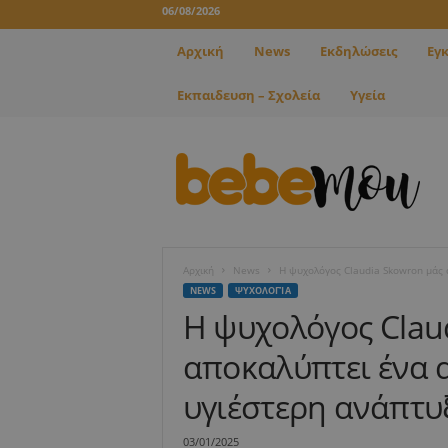
06/08/2026
Αρχική
News
Εκδηλώσεις
Εγ
Εκπαιδευση – Σχολεία
Υγεία
B
e
b
e
m
o
u
Αρχική
News
Η ψυχολόγος Claudia Skowron μάς α
NEWS
ΨΥΧΟΛΟΓΊΑ
Η ψυχολόγος Clau
αποκαλύπτει ένα 
υγιέστερη ανάπτυ
03/01/2025