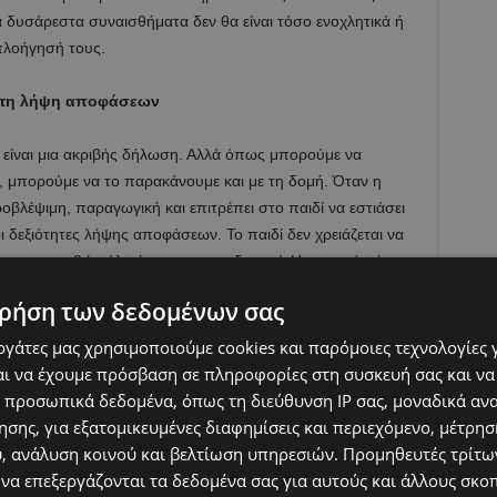
 δυσάρεστα συναισθήματα δεν θα είναι τόσο ενοχλητικά ή
 πλοήγησή τους.
ι τη λήψη αποφάσεων
ή είναι μια ακριβής δήλωση. Αλλά όπως μπορούμε να
, μπορούμε να το παρακάνουμε και με τη δομή. Όταν η
ροβλέψιμη, παραγωγική και επιτρέπει στο παιδί να εστιάσει
οι δεξιότητες λήψης αποφάσεων. Το παιδί δεν χρειάζεται να
ρόνο του, καθώς όλα έχουν προσχεδιαστεί. Η παροχή χώρου
έψη και τις δεξιότητες επίλυσης προβλημάτων. Αντί να
ρήση των δεδομένων σας
στην επόμενη εργασία, το παιδί θα πρέπει να πάρει μια
ο του. Αυτό μπορεί να οδηγήσει στο να αποφασίσει να
εργάτες μας χρησιμοποιούμε cookies και παρόμοιες τεχνολογίες 
ντασία, να αρπάξει μπογιές που μπορούν να ενισχύσουν τη
ι να έχουμε πρόσβαση σε πληροφορίες στη συσκευή σας και να
 ενισχύει τις χωρικές δεξιότητες.
 προσωπικά δεδομένα, όπως τη διεύθυνση IP σας, μοναδικά αν
σης, για εξατομικευμένες διαφημίσεις και περιεχόμενο, μέτρη
υ, ανάλυση κοινού και βελτίωση υπηρεσιών.
Προμηθευτές τρίτων
 να επεξεργάζονται τα δεδομένα σας για αυτούς και άλλους σκο