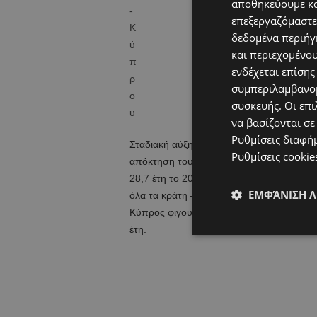
αποθηκεύουμε κα
επεξεργαζόμαστε
δεδομένα περιήγη
και περιεχομένο
ενδέχεται επίσης
συμπεριλαμβανομ
συσκευής. Οι επι
να βασίζονται σε
Ρυθμίσεις διαφή
Σταδιακή αύξηση παρουσιάζει ο μέσος όρ
Ρυθμίσεις cookie
απόκτηση του πρώτου τους παιδιού. Συγκε
28,7 έτη το 2013 σε 29,1 έτη το 2017. Η 
ΕΜΦΆΝΙΣΗ 
όλα τα κράτη – μέλη της ΕΕ κατά την περ
Κύπρος φιγουράρει στην έβδομη θέση με 
έτη.