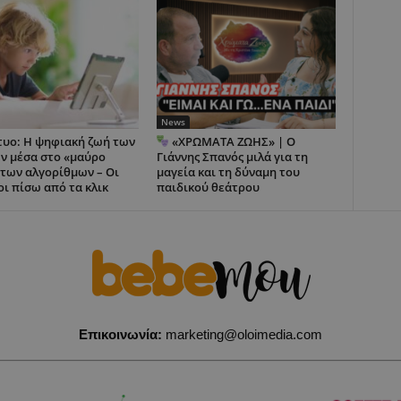
News
τυο: Η ψηφιακή ζωή των
«ΧΡΩΜΑΤΑ ΖΩΗΣ» | Ο
ν μέσα στο «μαύρο
Γιάννης Σπανός μιλά για τη
 των αλγορίθμων – Οι
μαγεία και τη δύναμη του
οι πίσω από τα κλικ
παιδικού θεάτρου
Επικοινωνία:
marketing@oloimedia.com