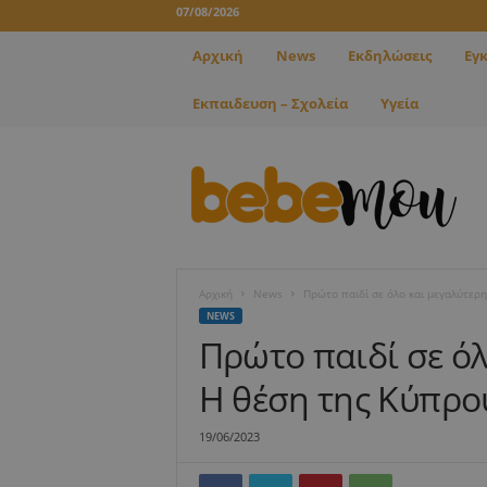
07/08/2026
Αρχική
News
Εκδηλώσεις
Εγ
Εκπαιδευση – Σχολεία
Υγεία
B
e
b
e
m
o
u
Αρχική
News
Πρώτο παιδί σε όλο και μεγαλύτερη
NEWS
Πρώτο παιδί σε όλ
Η θέση της Κύπρο
19/06/2023