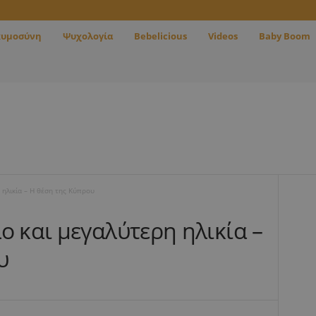
κυμοσύνη
Ψυχολογία
Bebelicious
Videos
Baby Boom
 ηλικία – Η θέση της Κύπρου
ο και μεγαλύτερη ηλικία –
υ