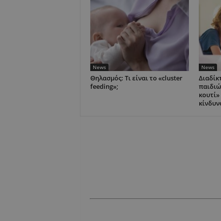
News
News
Θηλασμός: Τι είναι το «cluster
Διαδίκ
feeding»;
παιδιώ
κουτί»
κίνδυν