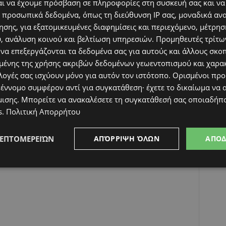
ι να έχουμε πρόσβαση σε πληροφορίες στη συσκευή σας και να
 προσωπικά δεδομένα, όπως τη διεύθυνση IP σας, μοναδικά αν
σης, για εξατομικευμένες διαφημίσεις και περιεχόμενο, μέτρη
υ, ανάλυση κοινού και βελτίωση υπηρεσιών.
Προμηθευτές τρίτων
 να επεξεργάζονται τα δεδομένα σας για αυτούς και άλλους σκο
ένης της χρήσης ακριβών δεδομένων γεωεντοπισμού και χαρα
λογές σας ισχύουν μόνο για αυτόν τον ιστότοπο. Ορισμένοι πρ
 έννομο συμφέρον αντί για συγκατάθεση· έχετε το δικαίωμα να α
μισης
. Μπορείτε να ανακαλέσετε τη συγκατάθεσή σας οποιαδήπο
ος ηλικίας των γυναικών στην Ευρωπαϊκή Ένωση για την
s
.
Πολιτική Απορρήτου
κριμένα, ο ηλικιακός μέσος όρος διαφοροποιείται από
μέση ηλικία απόκτησης του πρώτου παιδιού έχει αυξηθεί σε
ΛΕΠΤΟΜΕΡΕΙΏΝ
ΑΠΌΡΡΙΨΗ ΌΛΩΝ
ΑΠΟ
ίοδο αυτή αν και σε διαφορετικό βαθμό στην κάθε χώρα. Η
μέσο όρο ηλικίας απόκτησης του πρώτου παιδιού τα 29,7