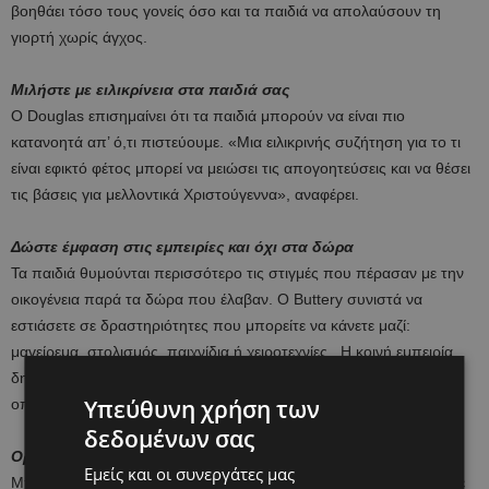
βοηθάει τόσο τους γονείς όσο και τα παιδιά να απολαύσουν τη
γιορτή χωρίς άγχος.
Μιλήστε με ειλικρίνεια στα παιδιά σας
Ο Douglas επισημαίνει ότι τα παιδιά μπορούν να είναι πιο
κατανοητά απ’ ό,τι πιστεύουμε. «Μια ειλικρινής συζήτηση για το τι
είναι εφικτό φέτος μπορεί να μειώσει τις απογοητεύσεις και να θέσει
τις βάσεις για μελλοντικά Χριστούγεννα», αναφέρει.
Δώστε έμφαση στις εμπειρίες και όχι στα δώρα
Τα παιδιά θυμούνται περισσότερο τις στιγμές που πέρασαν με την
οικογένεια παρά τα δώρα που έλαβαν. Ο Buttery συνιστά να
εστιάσετε σε δραστηριότητες που μπορείτε να κάνετε μαζί:
μαγείρεμα, στολισμός, παιχνίδια ή χειροτεχνίες . Η κοινή εμπειρία
δημιουργεί αναμνήσεις που διαρκούν περισσότερο από
Υπεύθυνη χρήση των
οποιοδήποτε δώρο.
δεδομένων σας
Ορίστε προϋπολογισμό και περιορισμούς δώρων
Εμείς και οι συνεργάτες μας
Μπορείτε να θέσετε όριο στον αριθμό των δώρων ή να καθορίσετε