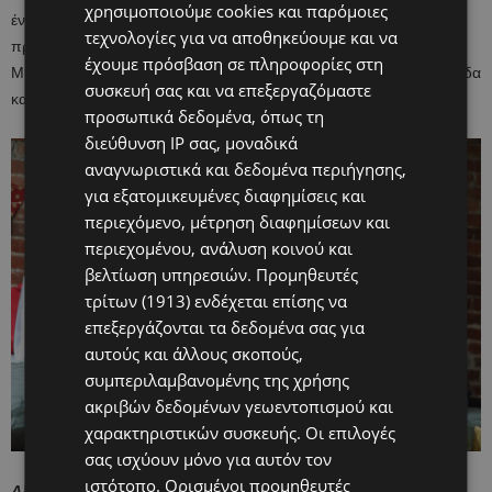
χρησιμοποιούμε cookies και παρόμοιες
ένα budget για κάθε παιδί. Αυτό διδάσκει στα παιδιά την αξία των
τεχνολογίες για να αποθηκεύουμε και να
πραγμάτων και την εκτίμηση της ποιότητας έναντι της ποσότητας.
έχουμε πρόσβαση σε πληροφορίες στη
Μια οικογενειακή «Secret Santa» μπορεί επίσης να μειώσει τα έξοδα
συσκευή σας και να επεξεργαζόμαστε
και να κάνει τη διαδικασία πιο διασκεδαστική.
προσωπικά δεδομένα, όπως τη
διεύθυνση IP σας, μοναδικά
αναγνωριστικά και δεδομένα περιήγησης,
για εξατομικευμένες διαφημίσεις και
περιεχόμενο, μέτρηση διαφημίσεων και
περιεχομένου, ανάλυση κοινού και
βελτίωση υπηρεσιών.
Προμηθευτές
τρίτων (1913)
ενδέχεται επίσης να
επεξεργάζονται τα δεδομένα σας για
αυτούς και άλλους σκοπούς,
συμπεριλαμβανομένης της χρήσης
ακριβών δεδομένων γεωεντοπισμού και
χαρακτηριστικών συσκευής. Οι επιλογές
σας ισχύουν μόνο για αυτόν τον
ιστότοπο. Ορισμένοι προμηθευτές
Αξιοποιήστε τις ευκαιρίες που σας δίνονται