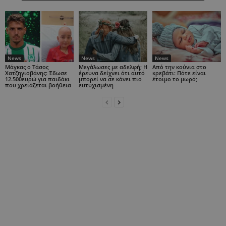
News
News
News
Μάγκας ο Τάσος
Μεγάλωσες με αδελφή; Η
Από την κούνια στο
Χατζηγιοβάνης: Έδωσε
έρευνα δείχνει ότι αυτό
κρεβάτι: Πότε είναι
12.500ευρώ για παιδάκι
μπορεί να σε κάνει πιο
έτοιμο το μωρό;
που χρειάζεται βοήθεια
ευτυχισμένη