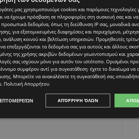
υνολικά
οκτώ βαγόνια πέρασαν από πάνω
εργάτες μας χρησιμοποιούμε cookies και παρόμοιες τεχνολογίες 
ης κατάστασης, τόσο ο πατέρας όσο και το βρέφος βγήκαν
ι να έχουμε πρόσβαση σε πληροφορίες στη συσκευή σας και να
 προσωπικά δεδομένα, όπως τη διεύθυνση IP σας, μοναδικά αν
σης, για εξατομικευμένες διαφημίσεις και περιεχόμενο, μέτρη
υ, ανάλυση κοινού και βελτίωση υπηρεσιών.
Προμηθευτές τρίτων
 να επεξεργάζονται τα δεδομένα σας για αυτούς και άλλους σκο
ένης της χρήσης ακριβών δεδομένων γεωεντοπισμού και χαρα
Bangladesh shows a father shielding his infant underneath a
tform.
λογές σας ισχύουν μόνο για αυτόν τον ιστότοπο. Ορισμένοι πρ
 έννομο συμφέρον αντί για συγκατάθεση· έχετε το δικαίωμα να α
harmed after eight carriages passed over them.
μισης
. Μπορείτε να ανακαλέσετε τη συγκατάθεσή σας οποιαδήπο
s
.
Πολιτική Απορρήτου
ws)
April 30, 2026
ΛΕΠΤΟΜΕΡΕΙΏΝ
ΑΠΌΡΡΙΨΗ ΌΛΩΝ
ΑΠΟ