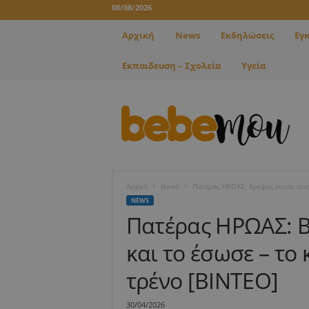
08/08/2026
Αρχική
News
Εκδηλώσεις
Εγ
Εκπαιδευση – Σχολεία
Υγεία
B
e
b
e
m
o
u
Αρχική
News
Πατέρας ΗΡΩΑΣ: Βρέφος έπεσε στις 
NEWS
Πατέρας ΗΡΩΑΣ: Β
και το έσωσε – το
τρένο [ΒΙΝΤΕΟ]
30/04/2026