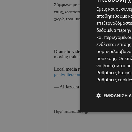
Σύμφωνα με τοπικά μέσα ενημέρωσης, σ
Εμείς και οι συν
τους,
ωστόσο, παρά την επικινδυνότητα τ
αποθηκεύουμε κα
χωρίς τραυματισμούς.
επεξεργαζόμαστε
δεδομένα περιήγη
και περιεχομένο
ενδέχεται επίσης
συμπεριλαμβανομ
Dramatic video from a railway station in 
moving train after the child fell off the pla
συσκευής. Οι επι
να βασίζονται σε
Local media reported that both escaped un
Ρυθμίσεις διαφή
pic.twitter.com/tctiHD04yB
Ρυθμίσεις cookie
— Al Jazeera Breaking News (@AJENe
ΕΜΦΆΝΙΣΗ 
Πηγή:mama365.gr