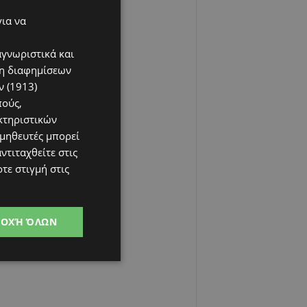
για να
αγνωριστικά και
ση διαφημίσεων
 (1913)
πούς,
κτηριστικών
ομηθευτές μπορεί
ντιταχθείτε στις
τε στιγμή στις
ΔΟΧΉ ΌΛΩΝ