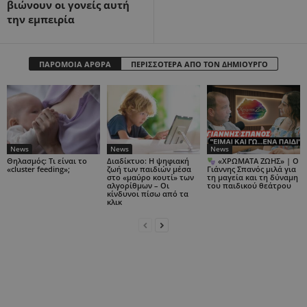
βιώνουν οι γονείς αυτή
την εμπειρία
ΠΑΡΟΜΟΙΑ ΑΡΘΡΑ
ΠΕΡΙΣΣΟΤΕΡΑ ΑΠΟ ΤΟΝ ΔΗΜΙΟΥΡΓΟ
News
News
News
Θηλασμός: Τι είναι το
Διαδίκτυο: Η ψηφιακή
«ΧΡΩΜΑΤΑ ΖΩΗΣ» | Ο
«cluster feeding»;
ζωή των παιδιών μέσα
Γιάννης Σπανός μιλά για
στο «μαύρο κουτί» των
τη μαγεία και τη δύναμη
αλγορίθμων – Οι
του παιδικού θεάτρου
κίνδυνοι πίσω από τα
κλικ