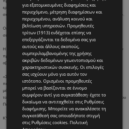
πραγματοποιούν παράλληλες δράσεις. Τα παιδιά απαντούν στο
για εξατομικευμένες διαφημίσεις και
ερώτημα «Τι χρειάζομαι για να νιώσω ασφάλεια;», γράφουν τις
περιεχόμενο, μέτρηση διαφημίσεων και
σκέψεις τους σε post-it και τις τοποθετούν στον «Τοίχο έχει Φωνή».
περιεχομένου, ανάλυση κοινού και
βελτίωση υπηρεσιών.
Προμηθευτές
Οι σχολικές μονάδες στη συνέχεια δημοσιεύουν τον τοίχο στις
τρίτων (1913)
ενδέχεται επίσης να
σελίδες τους με το #20ΓιαΣένα.
επεξεργάζονται τα δεδομένα σας για
αυτούς και άλλους σκοπούς,
Η σημερινή εκστρατεία στέλνει το ηχηρό μήνυμα «κανένα παιδί δεν
συμπεριλαμβανομένης της χρήσης
πρέπει να μεγαλώνει με φόβο, κανένα παιδί δεν πρέπει να μένει
ακριβών δεδομένων γεωεντοπισμού και
αβοήθητο, κανένα παιδί δεν πρέπει να σωπαίνει», προστίθεται.
χαρακτηριστικών συσκευής. Οι επιλογές
σας ισχύουν μόνο για αυτόν τον
«Σε κάθε παιδί αξίζει να χαμογελά και να μεγαλώνει σε ένα
ιστότοπο. Ορισμένοι προμηθευτές
περιβάλλον ασφάλειας, αξιοπρέπειας και αγάπης. Και η σημερινή
μπορεί να βασίζονται σε έννομο
μέρα υπενθυμίζει ότι η προστασία τους είναι ευθύνη όλων μας»
συμφέρον αντί για συγκατάθεση· έχετε το
τονίζει το Γραφείο της Επιτρόπου Προστασίας των Δικαιωμάτων του
δικαίωμα να αντιταχθείτε στις
Ρυθμίσεις
Παιδιού.
διαφήμισης
. Μπορείτε να ανακαλέσετε τη
συγκατάθεσή σας οποιαδήποτε στιγμή
ΚΥΠΕ
στις
Ρυθμίσεις cookies
.
Πολιτική