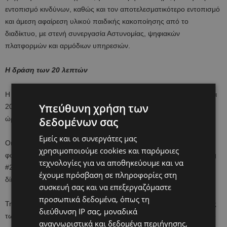
εντοπισμό κινδύνων, καθώς και τον αποτελεσματικότερο εντοπισμό
και άμεση αφαίρεση υλικού παιδικής κακοποίησης από το
διαδίκτυο, με στενή συνεργασία Αστυνομίας, ψηφιακών
πλατφορμών και αρμόδιων υπηρεσιών.
Η δράση των 20 λεπτών
Η εκστρατεία «20 λεπτά για σένα» καλεί κάθε ενήλικα να αφιερώσει
Υπεύθυνη χρήση των
20 λεπτά από τις 10:00 έως τις 10:20 το πρωί, ένα λεπτό για κάθε
ώρα που περνά μέχρι να κακοποιηθεί άλλο ένα παιδί.
δεδομένων σας
Εμείς και οι συνεργάτες μας
Οι πολίτες καλούνται να μελετήσουν τα 5 αιτήματα, να
χρησιμοποιούμε cookies και παρόμοιες
φωτογραφίσουν την ομάδα τους κρατώντας μήνυμα με το hashtag
τεχνολογίες για να αποθηκεύουμε και να
#20ΓιαΣένα και να αναρτήσουν τη φωτογραφία στα κοινωνικά
έχουμε πρόσβαση σε πληροφορίες στη
δίκτυα.
συσκευή σας και να επεξεργαζόμαστε
προσωπικά δεδομένα, όπως τη
Την ίδια ώρα, σύμφωνα με το Γραφείο της Επιτρόπου Προστασίας
διεύθυνση IP σας, μοναδικά
των Δικαιωμάτων του Παιδιού, τα σχολεία σε ολόκληρη την Κύπρο
αναγνωριστικά και δεδομένα περιήγησης,