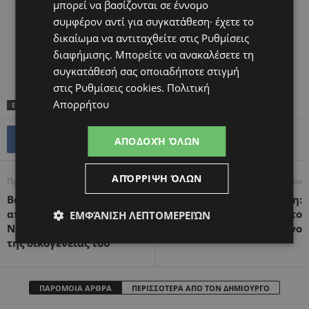
μπορεί να βασίζονται σε έννομο
συμφέρον αντί για συγκατάθεση· έχετε το
δικαίωμα να αντιταχθείτε στις
Ρυθμίσεις
διαφήμισης
. Μπορείτε να ανακαλέσετε τη
συγκατάθεσή σας οποιαδήποτε στιγμή
στις
Ρυθμίσεις cookies
.
Πολιτική
Απορρήτου
ΕΤΙΚΕΤΕΣ
TOP
ΥΓΕΊΑ
ΑΠΟΔΟΧΉ ΌΛΩΝ
ΑΠΌΡΡΙΨΗ ΌΛΩΝ
Προηγούμενο άρθρο
Επόμενο άρθρο
Βαθύτατη θλίψη: Έφυγε
Εγκυμοσύνη:
από την ζωή ο 11χρονος
Αντιμετωπίζοντας το
ΕΜΦΆΝΙΣΗ ΛΕΠΤΟΜΕΡΕΙΏΝ
Νικόλας – Η παράκληση
δύσκολο πρώτο τρίμηνο
της οικογένειας του
ΠΑΡΟΜΟΙΑ ΑΡΘΡΑ
ΠΕΡΙΣΣΟΤΕΡΑ ΑΠΟ ΤΟΝ ΔΗΜΙΟΥΡΓΟ