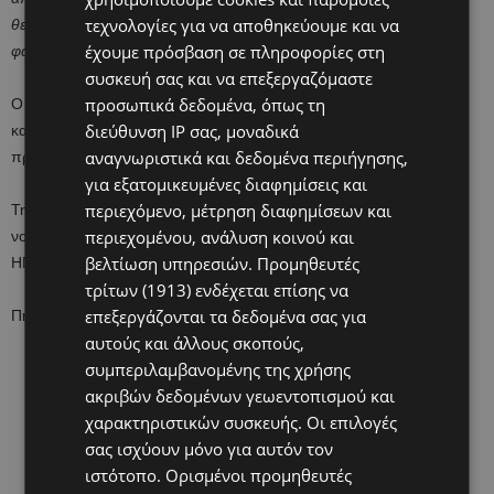
τεχνολογίες για να αποθηκεύουμε και να
θεραπείας, οι διακοπές στη θεραπεία ή τα κακής ποιότητας
έχουμε πρόσβαση σε πληροφορίες στη
φάρμακα
», εξήγησε η υπηρεσία του ΟΗΕ.
συσκευή σας και να επεξεργαζόμαστε
προσωπικά δεδομένα, όπως τη
Ο ΠΟΥ πρόσθεσε ότι η παροχή δωρεάν φαρμάκων θα συνεχιστεί
διεύθυνση IP σας, μοναδικά
και μετά την πιλοτική φάση και ότι εργάζεται για τη συνέχιση του
αναγνωριστικά και δεδομένα περιήγησης,
προγράμματος, το οποίο παρουσιάστηκε τον Δεκέμβριο του 2021.
για εξατομικευμένες διαφημίσεις και
περιεχόμενο, μέτρηση διαφημίσεων και
Την εκστρατεία αυτή διεξάγουν από κοινού ο ΠΟΥ και το
περιεχομένου, ανάλυση κοινού και
νοσοκομείο παιδιατρικής έρευνας Σεντ Τζουντ στο Μέμφις των
βελτίωση υπηρεσιών.
Προμηθευτές
ΗΠΑ, το οποίο προσέφερε και 200 εκατ. δολάρια.
τρίτων (1913)
ενδέχεται επίσης να
επεξεργάζονται τα δεδομένα σας για
Πηγή: ΑΠΕ – ΜΠΕ
αυτούς και άλλους σκοπούς,
συμπεριλαμβανομένης της χρήσης
ακριβών δεδομένων γεωεντοπισμού και
χαρακτηριστικών συσκευής. Οι επιλογές
σας ισχύουν μόνο για αυτόν τον
ιστότοπο. Ορισμένοι προμηθευτές