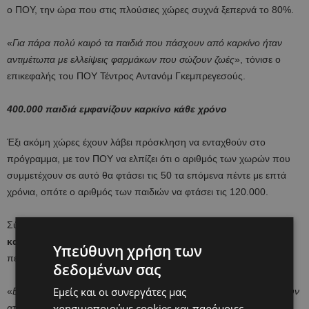
ο ΠΟΥ, την ώρα που στις πλούσιες χώρες συχνά ξεπερνά το 80%.
«
Για πάρα πολύ καιρό τα παιδιά που πάσχουν από καρκίνο ήταν
αντιμέτωπα με ελλείψεις φαρμάκων που σώζουν ζωές
», τόνισε ο
επικεφαλής του ΠΟΥ Τέντρος Αντανόμ Γκεμπρεγεσούς.
400.000 παιδιά εμφανίζουν καρκίνο κάθε χρόνο
Έξι ακόμη χώρες έχουν λάβει πρόσκληση να ενταχθούν στο
πρόγραμμα, με τον ΠΟΥ να ελπίζει ότι ο αριθμός των χωρών που
συμμετέχουν σε αυτό θα φτάσει τις 50 τα επόμενα πέντε με επτά
χρόνια, οπότε ο αριθμός των παιδιών να φτάσει τις 120.000.
Σύμφωνα με τον ΠΟΥ,
περίπου 400.000 παιδιά εμφανίζουν
καρκίνο κάθε χρόνο
, τα περισσότερα από τα οποία έχουν
Υπεύθυνη χρήση των
περιορισμένη πρόσβαση σε ιατρική φροντίδα.
δεδομένων σας
Εμείς και οι συνεργάτες μας
«
Εκτιμάται ότι το 70% των παιδιών σε αυτό το περιβάλλον πεθαίνουν
χρησιμοποιούμε cookies και παρόμοιες
από καρκίνο εξαιτίας παραγόντων όπως η έλλειψη της κατάλληλης