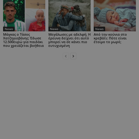
News
News
News
Μάγκας ο Τάσος
Μεγάλωσες με αδελφή; Η
Από την κούνια στο
Χατζηγιοβάνης: Έδωσε
έρευνα δείχνει ότι αυτό
κρεβάτι: Πότε είναι
12.500ευρώ για παιδάκι
μπορεί να σε κάνει πιο
έτοιμο το μωρό;
που χρειάζεται βοήθεια
ευτυχισμένη