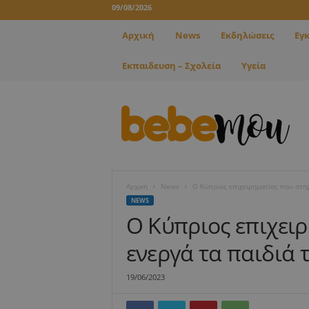
09/08/2026
Αρχική
News
Εκδηλώσεις
Εγ
Εκπαιδευση – Σχολεία
Υγεία
B
e
b
e
m
o
u
Αρχική
News
Ο Κύπριος επιχειρηματίας που στηρ
NEWS
Ο Κύπριος επιχειρ
ενεργά τα παιδιά 
19/06/2023