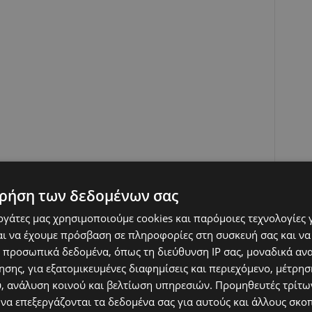
ρήση των δεδομένων σας
εργάτες μας χρησιμοποιούμε cookies και παρόμοιες τεχνολογίες 
ndation’ κ. Γιάννης Χριστοδούλου πραγματοποίησε επίσκεψη
ι να έχουμε πρόσβαση σε πληροφορίες στη συσκευή σας και να
δική Στέγη Λάρνακας, προκειμένου να διαπιστώσει την
 προσωπικά δεδομένα, όπως τη διεύθυνση IP σας, μοναδικά αν
αράδοση σειράς έργων στις σχολικές μονάδες τις οποίες το
σης, για εξατομικευμένες διαφημίσεις και περιεχόμενο, μέτρη
αι εξοπλισμό, με στόχο να διασφαλιστούν ασφαλείς και
υ, ανάλυση κοινού και βελτίωση υπηρεσιών.
Προμηθευτές τρίτων
σης για τους μαθητές και τα παιδιά.
 να επεξεργάζονται τα δεδομένα σας για αυτούς και άλλους σκο