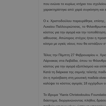
που ενώνει το κυρίως κτήριο του σχολείου
χαρακτηρίστηκε από χαρά συγκίνηση και 
Ο κ. Χριστοδούλου παρευρέθηκε, επίσης,
Λυκείου Παλλουριώτισας, το Φιλανθρωπικό
κόστος για την αγορά και την τοποθέτηση
αίθουσας. Απώτερος στόχος ήταν η προαγ
κόσμο με υγιείς νέους που θα εστιάζουν σ
Τέλος την Πέμπτη 27 Φεβρουαρίου κ. Χρι
Λάρνακας στα Λειβάδια, όπου το Φιλανθρω
κόστος για την αγορά εξοπλισμού και επί
Κατά τη διάρκεια της σεμνής τελετής πα
ότι η πρόσβαση στη μουσική παιδεία είναι
καλύψει το κόστος αγοράς 18 εγχόρδων 
Το ίδρυμα ‘Yianis Christodoulou Foundati
διάστημα, διοργανώνοντας πλήθος δράσε