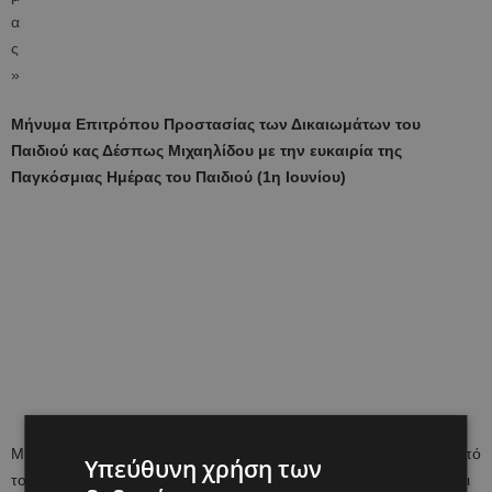
Μήνυμα Επιτρόπου Προστασίας των Δικαιωμάτων του
Παιδιού κας Δέσπως Μιχαηλίδου με την ευκαιρία της
Παγκόσμιας Ημέρας του Παιδιού (1η Ιουνίου)
Μια Αφρικάνικη παροιμία λέει «Ο κόσμος δεν μας προσφέρθηκε από
Υπεύθυνη χρήση των
τους γονείς μας, μας τον δάνεισαν τα παιδιά μας» κάτι που εμείς οι