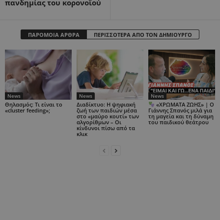
πανδημίας του κορονοϊού
ΠΑΡΟΜΟΙΑ ΑΡΘΡΑ
ΠΕΡΙΣΣΟΤΕΡΑ ΑΠΟ ΤΟΝ ΔΗΜΙΟΥΡΓΟ
News
News
News
Θηλασμός: Τι είναι το
Διαδίκτυο: Η ψηφιακή
«ΧΡΩΜΑΤΑ ΖΩΗΣ» | Ο
«cluster feeding»;
ζωή των παιδιών μέσα
Γιάννης Σπανός μιλά για
στο «μαύρο κουτί» των
τη μαγεία και τη δύναμη
αλγορίθμων – Οι
του παιδικού θεάτρου
κίνδυνοι πίσω από τα
κλικ