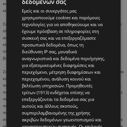
δεδομένων σας
ενήλικες καθημερινά ξεχνούμε και θεωρούμε δεδομένη την
Εμείς και οι συνεργάτες μας
καθημερινότητά μας.
χρησιμοποιούμε cookies και παρόμοιες
η
τεχνολογίες για να αποθηκεύουμε και να
Σήμερα 1
Ιουνίου, Παγκόσμια Ημέρα Παιδιού, είναι αφιερωμένη σε
έχουμε πρόσβαση σε πληροφορίες στη
όλα τα παιδιά, για να μας θυμίζει, έστω για μια φορά τον χρόνο,
συσκευή σας και να επεξεργαζόμαστε
αυτό που μας διαφεύγει: τα παιδιά είναι φορείς δικαιωμάτων, ότι
προσωπικά δεδομένα, όπως τη
είναι εδώ για να δώσουν μια άλλη προοπτική στον κόσμο. Και
διεύθυνση IP σας, μοναδικά
όπως όλοι ξέρουμε, δυστυχώς, πάρα πολλά παιδιά στερούνται
αναγνωριστικά και δεδομένα περιήγησης,
βασικά τους δικαιώματα.
για εξατομικευμένες διαφημίσεις και
περιεχόμενο, μέτρηση διαφημίσεων και
Σήμερα είναι η ευκαιρία να υπενθυμίσουμε, να ενημερώσουμε και να
περιεχομένου, ανάλυση κοινού και
ευαισθητοποιήσουμε την κοινωνία για τα θέματα που αφορούν το
βελτίωση υπηρεσιών.
Προμηθευτές
παιδί και να κινητοποιήσουμε την πολιτεία για να αναλάβει δράσεις
τρίτων (1913)
ενδέχεται επίσης να
που θα διασφαλίζουν όλα τα δικαιώματα για κάθε παιδί. Η περίοδος
επεξεργάζονται τα δεδομένα σας για
που διανύσαμε ήταν δύσκολη. Ο εγκλεισμός στο σπίτι και τα
αυτούς και άλλους σκοπούς,
περιοριστικά μέτρα που πάρθηκαν για να αντιμετωπιστεί η
συμπεριλαμβανομένης της χρήσης
πανδημία του COVID-19, έφεραν στο προσκήνιο πολλά και
ακριβών δεδομένων γεωεντοπισμού και
σοβαρά θέματα και άλλαξαν την καθημερινότητά μας. Μας βοήθησε
χαρακτηριστικών συσκευής. Οι επιλογές
όμως να αντιληφθούμε και να κατανοήσουμε ότι τα δικαιώματα είναι