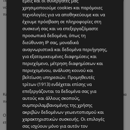
Εμείς και οι συνεργάτες μας
τις ώρες τους πιο ευχάριστα. Πάντα πίστευε ότι το περιβάλλον του
χρησιμοποιούμε cookies και παρόμοιες
νοσοκομείου είναι μουντό και μονότονο – πόσο μάλλον για ένα
τεχνολογίες για να αποθηκεύουμε και να
παιδί. Γι’ αυτό αποφάσισε πως πρέπει να κάνει κάτι γι’ αυτό.
έχουμε πρόσβαση σε πληροφορίες στη
συσκευή σας και να επεξεργαζόμαστε
προσωπικά δεδομένα, όπως τη
διεύθυνση IP σας, μοναδικά
αναγνωριστικά και δεδομένα περιήγησης,
για εξατομικευμένες διαφημίσεις και
περιεχόμενο, μέτρηση διαφημίσεων και
περιεχομένου, ανάλυση κοινού και
βελτίωση υπηρεσιών.
Προμηθευτές
τρίτων (1913)
ενδέχεται επίσης να
επεξεργάζονται τα δεδομένα σας για
Κάπως έτσι, δημιουργήθηκαν τα Playtime Bed Sheets – τα σεντόνια
αυτούς και άλλους σκοπούς,
που έχουν τυπωμένα πάνω τους επιτραπέζια παιχνίδια.
συμπεριλαμβανομένης της χρήσης
ακριβών δεδομένων γεωεντοπισμού και
Ο είναι ο άνθρωπος πίσω από το Playtime Edventures, την
χαρακτηριστικών συσκευής. Οι επιλογές
εταιρεία που δημιουργεί και πουλά τα σεντόνια για παιδιά.
σας ισχύουν μόνο για αυτόν τον