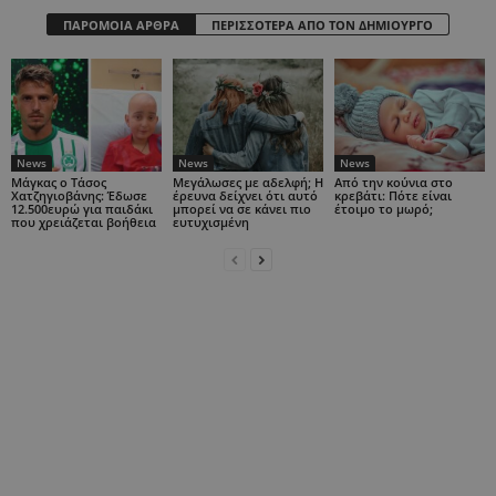
ΠΑΡΟΜΟΙΑ ΑΡΘΡΑ
ΠΕΡΙΣΣΟΤΕΡΑ ΑΠΟ ΤΟΝ ΔΗΜΙΟΥΡΓΟ
News
News
News
Μάγκας ο Τάσος
Μεγάλωσες με αδελφή; Η
Από την κούνια στο
Χατζηγιοβάνης: Έδωσε
έρευνα δείχνει ότι αυτό
κρεβάτι: Πότε είναι
12.500ευρώ για παιδάκι
μπορεί να σε κάνει πιο
έτοιμο το μωρό;
που χρειάζεται βοήθεια
ευτυχισμένη