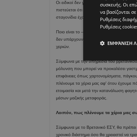
Οι ειδικοί δεν γνωρίζουν ακριβώς πως εξα
συσκευής. Οι επι
πιστεύεται ότι εξαπλώνεται μέσω των σταγ
να βασίζονται σε
σταγονίδια έχουν «προσγειωθεί», είναι σχ
Ρυθμίσεις διαφή
Ρυθμίσεις cookie
Ποιο είναι το – κοινό – μυστικό για να μη 
δεν υπάρχουν τα παραπάνω, το λιγότερο, 
ΕΜΦΆΝΙΣΗ 
χεριών.
Σύμφωνα με την υπηρεσία του βρετανικού 
μόλυνση που μπορεί να προκαλέσει γαστρε
επιφάνειες όπως χαρτονομίσματα, πάγκους
πλένουμε τα χέρια μας αφ′ ότου έχουμε πά
ετοιμασία και μετά την κατανάλωση φαγητ
μέσων μαζικής μεταφοράς.
Λοιπόν, πως πλένουμε τα χέρια μας σ
Σύμφωνα με το Βρετανικό ΕΣΥ, θα πρέπει 
χρονικό διάστημα όσο θα χρειαστεί να τρ