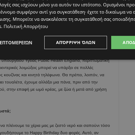
πλώνεται ο τελευταίος τύπος του κορονοϊού, αλλά
λογές σας ισχύουν μόνο για αυτόν τον ιστότοπο. Ορισμένοι πρ
ονιδίων του αέρα. Αν αγγίξουμε μια επιφάνεια που αυτά τα
 έννομο συμφέρον αντί για συγκατάθεση· έχετε το δικαίωμα να α
εδόν σίγουρο ότι θα έχουμε επαφή με τον ιό.
μισης
. Μπορείτε να ανακαλέσετε τη συγκατάθεσή σας οποιαδήπο
s
.
Πολιτική Απορρήτου
συμβεί κάτι τέτοιο; Πλύσιμο χεριών με νερό και σαπούνι κι αν
θα πρέπει να έχουμε μαζί μας ένα υγρό απολυμαντικό
ΛΕΠΤΟΜΕΡΕΙΏΝ
ΑΠΌΡΡΙΨΗ ΌΛΩΝ
ΑΠΟ
υπουργείου Υγείας Public Health England, περιττωματική
ντερικές λοιμώξεις μπορεί να υπάρξει σε πολλές
 κουζίνας και κινητά τηλέφωνα. Θα πρέπει, λοιπόν, να
ει τουαλέτα, έχουμε αλλάξει μια πάνα, πριν από την
ού, στην επαφή με ωμό κρέας, με ζώα ή μετά από χρήση
ωστά;
να πλένουμε τα χέρια μας με ζεστό νερό και σαπούνι τόσο
αγουδήσουμε το Happy Birthday δυο φορές. Αυτό, αν