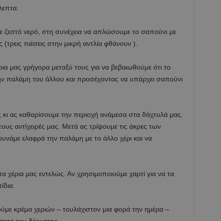
λεπτα.
ε ζεστό νερό, στη συνέχεια να απλώσουμε το σαπούνι με
 (τρεις πιέσεις στην μικρή αντλία φθάνουν ).
ρια μας γρήγορα μεταξύ τους για να βεβαιωθούμε ότι το
την παλάμη του άλλου και προσέχοντας να υπάρχει σαπούνι
ς κι ας καθαρίσουμε την περιοχή ανάμεσα στα δάχτυλά μας.
τους αντίχειρές μας. Μετά ας τρίψουμε τις άκρες των
υνάμε ελαφρά την παλάμη με το άλλο χέρι και να
α χέρια μας εντελώς. Αν χρησιμοποιούμε χαρτί για να τα
ίδια.
ύμε κρέμα χεριών – τουλάχιστον μια φορά την ημέρα –