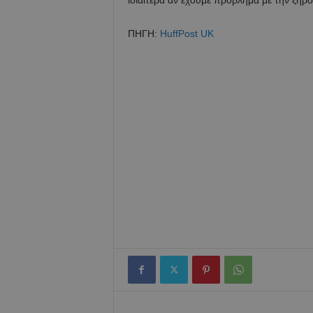
ιδιαίτερα αν έχουμε πρόβλημα με την ξηρ
ΠΗΓΗ:
HuffPost UK