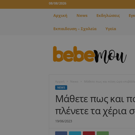
08/08/2026
Αρχική
News
Εκδηλώσεις
Εγ
Εκπαιδευση – Σχολεία
Υγεία
B
e
b
e
m
o
u
Αρχική
News
Μάθετε πως και πόση ώρα επιβάλλετ
NEWS
Μάθετε πως και π
πλένετε τα χέρια 
19/06/2023