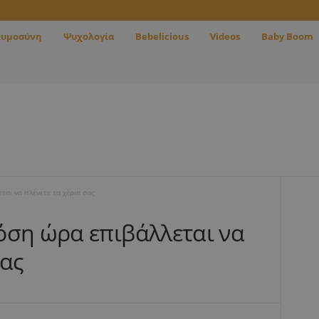
κυμοσύνη
Ψυχολογία
Bebelicious
Videos
Baby Boom
αι να πλένετε τα χέρια σας
όση ώρα επιβάλλεται να
σας