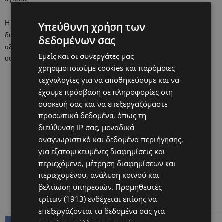
Η συνεργασία μεταξύ των δύο εταιρειών σηματοδοτεί μια νέα
Υπεύθυνη χρήση των
δυναμική πορεία ανάπτυξης, βασισμένη στην ποιότητα, την
δεδομένων σας
αξιοπιστία και την κοινή δέσμευση για προσφορά προϊόντων
Εμείς και οι συνεργάτες μας
υψηλού επιπέδου προς τον καταναλωτή.
χρησιμοποιούμε cookies και παρόμοιες
τεχνολογίες για να αποθηκεύουμε και να
έχουμε πρόσβαση σε πληροφορίες στη
συσκευή σας και να επεξεργαζόμαστε
προσωπικά δεδομένα, όπως τη
διεύθυνση IP σας, μοναδικά
αναγνωριστικά και δεδομένα περιήγησης,
για εξατομικευμένες διαφημίσεις και
περιεχόμενο, μέτρηση διαφημίσεων και
περιεχομένου, ανάλυση κοινού και
βελτίωση υπηρεσιών.
Προμηθευτές
τρίτων (1913)
ενδέχεται επίσης να
επεξεργάζονται τα δεδομένα σας για