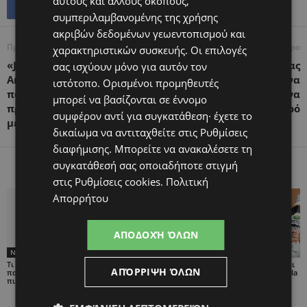
αυτούς και άλλους σκοπούς,
συμπεριλαμβανομένης της χρήσης
ακριβών δεδομένων γεωεντοπισμού και
Προηγούμενο άρθρο
Επόμενο άρθρο
χαρακτηριστικών συσκευής. Οι επιλογές
«Jump of the Year»: Ο
Δύο μαθητές, ένας
σας ισχύουν μόνο για αυτόν τον
Armand Duplantis περνά
αστροναύτης και ένα
ιστότοπο. Ορισμένοι προμηθευτές
πάνω από έναν «τοίχο»
σχολείο που αρνείται να
μπορεί να βασίζονται σε έννομο
προϊόντων Lidl ύψους 5,50
είναι μικρό
συμφέρον αντί για συγκατάθεση· έχετε το
μέτρων
δικαίωμα να αντιταχθείτε στις
Ρυθμίσεις
διαφήμισης
. Μπορείτε να ανακαλέσετε τη
συγκατάθεσή σας οποιαδήποτε στιγμή
ΠΑΡΟΜΟΙΑ ΑΡΘΡΑ
ΠΕΡΙΣΣΟΤΕΡΑ ΑΠΟ ΤΟΝ ΔΗΜΙΟΥΡΓΟ
στις
Ρυθμίσεις cookies
.
Πολιτική
Απορρήτου
ΑΠΟΔΟΧΉ ΌΛΩΝ
News
News
News
Τι λουλούδι είναι το
Πνιγμός 4χρονου σε
Η Arla Protein συνεχίζει
ΑΠΌΡΡΙΨΗ ΌΛΩΝ
παιδί σας; Ορχιδέα,
πισίνα στην Πάρο: Οι
να καινοτομεί με το Arla
πικραλίδα ή τουλίπα;
γονείς δεν ήταν
Protein Food to Go.
παρόντες