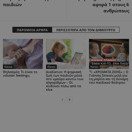
παιδιών
αφορά 1 στους 6
ανθρώπους
ΠΑΡΟΜΟΙΑ ΑΡΘΡΑ
ΠΕΡΙΣΣΟΤΕΡΑ ΑΠΟ ΤΟΝ ΔΗΜΙΟΥΡΓΟ
News
News
News
Θηλασμός: Τι είναι το
Διαδίκτυο: Η ψηφιακή
«ΧΡΩΜΑΤΑ ΖΩΗΣ» | Ο
«cluster feeding»;
ζωή των παιδιών μέσα
Γιάννης Σπανός μιλά για
στο «μαύρο κουτί» των
τη μαγεία και τη δύναμη
αλγορίθμων – Οι
του παιδικού θεάτρου
κίνδυνοι πίσω από τα
κλικ