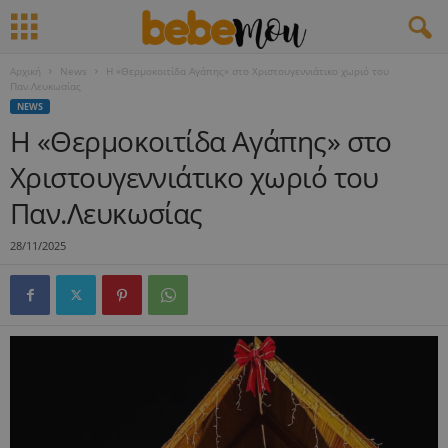
Αρχική
News
H «Θερμοκοιτίδα Αγάπης» στο Χριστουγεννιάτικο χωριό του
Παν.Λευκωσίας
NEWS
H «Θερμοκοιτίδα Αγάπης» στο
Χριστουγεννιάτικο χωριό του
Παν.Λευκωσίας
28/11/2025