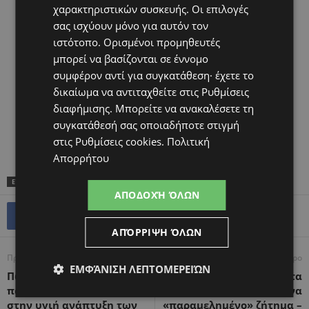
χαρακτηριστικών συσκευής. Οι επιλογές
σας ισχύουν μόνο για αυτόν τον
ιστότοπο. Ορισμένοι προμηθευτές
μπορεί να βασίζονται σε έννομο
συμφέρον αντί για συγκατάθεση· έχετε το
δικαίωμα να αντιταχθείτε στις
Ρυθμίσεις
διαφήμισης
. Μπορείτε να ανακαλέσετε τη
συγκατάθεσή σας οποιαδήποτε στιγμή
στις
Ρυθμίσεις cookies
.
Πολιτική
Απορρήτου
ΕΤΙΚΕΤΕΣ
ΘΕΡΜΟΚΟΙΤΊΔΑ ΑΓΆΠΗΣ
ΑΠΟΔΟΧΉ ΌΛΩΝ
ΑΠΌΡΡΙΨΗ ΌΛΩΝ
Προηγούμενο άρθρο
Επόμενο άρθρο
ΕΜΦΆΝΙΣΗ ΛΕΠΤΟΜΕΡΕΙΏΝ
Πώς οι γιαγιάδες και οι
ΠΟΥ: η υπογονιμότητα
παππούδες συμβάλλουν
είναι ένα
στην υγιή ανάπτυξη των
«παραμελημένο» ζήτημα –