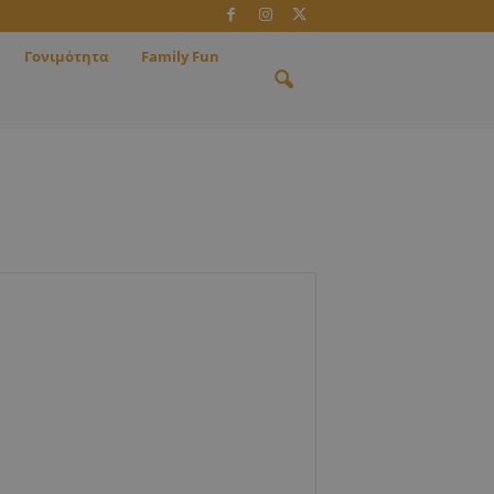
Γονιμότητα
Family Fun