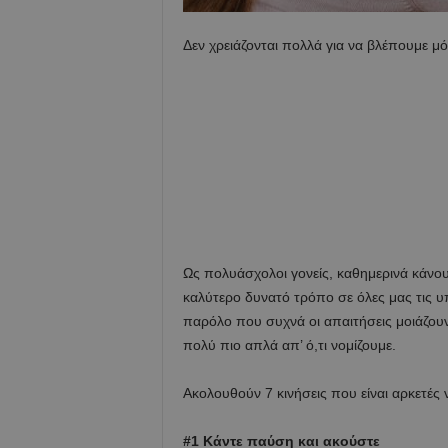
Δεν χρειάζονται πολλά για να βλέπουμε 
Ως πολυάσχολοι γονείς, καθημερινά κάνο
καλύτερο δυνατό τρόπο σε όλες μας τις υπ
παρόλο που συχνά οι απαιτήσεις μοιάζουν
πολύ πιο απλά απ’ ό,τι νομίζουμε.
Ακολουθούν 7 κινήσεις που είναι αρκετές 
#1 Κάντε παύση και ακούστε