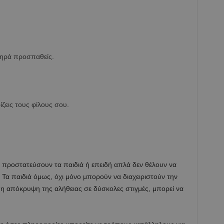
ληρά προσπαθείς.
ζεις τους φίλους σου.
 προστατεύσουν τα παιδιά ή επειδή απλά δεν θέλουν να
 Τα παιδιά όμως, όχι μόνο μπορούν να διαχειριστούν την
α, η απόκρυψη της αλήθειας σε δύσκολες στιγμές, μπορεί να