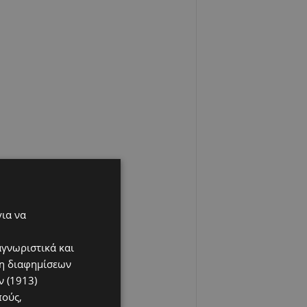
για να
αγνωριστικά και
ση διαφημίσεων
 (1913)
πούς,