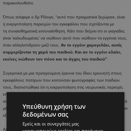
παρακολουθείτο.
Όπως ανέφερε ο δρ Ρίλινγκ, “αυτό που πραγματικά ξεχώρισε, είναι
η ενεργοποίηση περιοχών του εγκεφάλου που σχετίζονται με
τη συναισθηματική ενσυναίσθηση. Κάτι που δείχνει ότι οι γιαγιάδες
είναι ‘καλωδιωμένες’ να νιώθουν αυτό που νιώθουν τα εγγόνια τους,
όταν αλληλεπιδρούν μαζί τους.
Αν το εγγόνι χαμογελάει, αυτές
συμμερίζονται τη χαρά του παιδιού. Και αν το εγγόνι κλαίει,
εκείνες νιώθουν τον πόνο και το άγχος του παιδιού”
.
Συγκριτικά με μια προηγούμενη έρευνα του ίδιου ερευνητή στους
εγκεφάλους πατέρων που κοιτούσαν φωτογραφίες των παιδιών
τους, διαπιστώθηκε ότι η ενεργοποίηση στις νευρωνικές περιοχές
επεξεργασίας των συναισθημάτων, καθώς επίσης σε αυτές της
ανταμοιβής και των κινήτρων, ήταν πιο έντονη στις γιαγιάδες – κατά
Υπεύθυνη χρήση των
μέσο όρο – παρά στους πατέρες, αν και ορισμένοι μπαμπάδες είχαν
δεδομένων σας
εξίσου έντονη συναισθηματική εγκεφαλική δραστηριότητα.
Εμείς και οι συνεργάτες μας
Από την άλλη, όταν οι γιαγιάδες κοιτούσαν φωτογραφίες των
χρησιμοποιούμε cookies και παρόμοιες