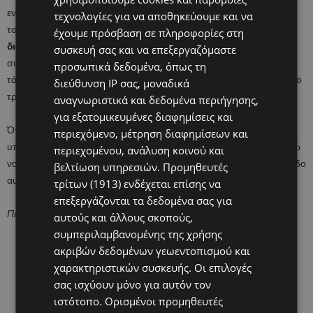
ενηλίκων πλέον παιδιών τους (των γονέων των εγγονιών
τεχνολογίες για να αποθηκεύουμε και να
τους),
ενεργοποιούνταν στον εγκέφαλο τους κάπως
έχουμε πρόσβαση σε πληροφορίες στη
διαφορετικές περιοχές,
που σχετίζονταν με τη νοητική και όχι τη
συσκευή σας και να επεξεργαζόμαστε
συναισθηματική ενσυναίσθηση, δηλαδή φανέρωναν μεγαλύτερη
προσωπικά δεδομένα, όπως τη
τάση να κατανοήσουν το παιδί τους, παρά να το νιώσουν με άμεσο
διεύθυνση IP σας, μοναδικά
τρόπο συναισθηματικά.
αναγνωριστικά και δεδομένα περιήγησης,
για εξατομικευμένες διαφημίσεις και
Όπως διευκρίνισε ο Ρίλινγκ, “συναισθηματική ενσυναίσθηση
περιεχόμενο, μέτρηση διαφημίσεων και
υπάρχει όταν είσαι ικανός να νιώσεις αυτό που νιώθει ο άλλος, ενώ
περιεχομένου, ανάλυση κοινού και
νοητική ενσυναίσθηση υπάρχει όταν κατανοείς σε γνωστικό επίπεδο
βελτίωση υπηρεσιών.
Προμηθευτές
αυτό που κάποιος άλλος νιώθει και γιατί”.
τρίτων (1913)
ενδέχεται επίσης να
επεξεργάζονται τα δεδομένα σας για
Πηγή: ertnews.gr
αυτούς και άλλους σκοπούς,
συμπεριλαμβανομένης της χρήσης
ακριβών δεδομένων γεωεντοπισμού και
χαρακτηριστικών συσκευής. Οι επιλογές
σας ισχύουν μόνο για αυτόν τον
ιστότοπο. Ορισμένοι προμηθευτές