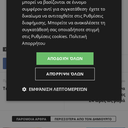
μπορεί να βασίζονται σε έννομο
συμφέρον αντί για συγκατάθεση· έχετε το
δικαίωμα να αντιταχθείτε στις
Ρυθμίσεις
διαφήμισης
. Μπορείτε να ανακαλέσετε τη
συγκατάθεσή σας οποιαδήποτε στιγμή
στις
Ρυθμίσεις cookies
.
Πολιτική
Απορρήτου
ΕΤΙΚΕΤΕΣ
TOP
ΓΙΑΓΙΆ
ΕΓΓΌΝΙΑ
ΠΑΠΠΟΎΣ
ΑΠΟΔΟΧΉ ΌΛΩΝ
ΑΠΌΡΡΙΨΗ ΌΛΩΝ
Προηγούμενο άρθρο
Επόμενο άρθρο
Τα όρια δεν είναι τιμωρία
Πράγματα που πρέπει να
ΕΜΦΆΝΙΣΗ ΛΕΠΤΟΜΕΡΕΙΏΝ
γνωρίζετε για τις πρώτες
24 ώρες ως μαμά
ΠΑΡΟΜΟΙΑ ΑΡΘΡΑ
ΠΕΡΙΣΣΟΤΕΡΑ ΑΠΟ ΤΟΝ ΔΗΜΙΟΥΡΓΟ