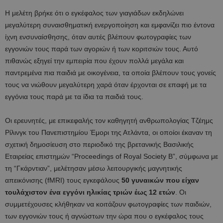
Η μελέτη βρήκε ότι ο εγκέφαλος των γιαγιάδων εκδηλώνει
μεγαλύτερη συναισθηματική ενεργοποίηση και εμφανίζει πιο έντονα
ίχνη ενσυναίσθησης, όταν αυτές βλέπουν φωτογραφίες των
εγγονιών τους παρά των αγοριών ή των κοριτσιών τους. Αυτό
πιθανώς εξηγεί την εμπειρία που έχουν πολλά μεγάλα και
παντρεμένα πια παιδιά με οικογένεια, τα οποία βλέπουν τους γονείς
τους να νιώθουν μεγαλύτερη χαρά όταν έρχονται σε επαφή με τα
εγγόνια τους παρά με τα ίδια τα παιδιά τους.
Οι ερευνητές, με επικεφαλής τον καθηγητή ανθρωπολογίας Τζέημς
Ρίλινγκ του Πανεπιστημίου Έμορι της Ατλάντα, οι οποίοι έκαναν τη
σχετική δημοσίευση στο περιοδικό της βρετανικής Βασιλικής
Εταιρείας επιστημών “Proceedings of Royal Society B”, σύμφωνα με
τη “Γκάρντιαν”, μελέτησαν μέσω λειτουργικής μαγνητικής
απεικόνισης (fMRI) τους εγκεφάλους
50 γυναικών που είχαν
τουλάχιστον ένα εγγόνι ηλικίας τριών έως 12 ετών
. Οι
συμμετέχουσες κλήθηκαν να κοιτάζουν φωτογραφίες των παιδιών,
των εγγονιών τους ή αγνώστων την ώρα που ο εγκέφαλος τους