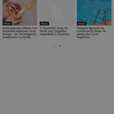
News
News
News
Ανησυχητική αύξηση του
Τι λουλούδι είναι το
Πνιγμός 4χρονου σε
παιδικού καρκίνου στην
παιδί σας; Ορχιδέα,
πισίνα στην Πάρο: Οι
Κύπρο – Οι επιστήμονες
πικραλίδα ή τουλίπα;
γονείς δεν ήταν
αναζητούν τις αιτίες
παρόντες