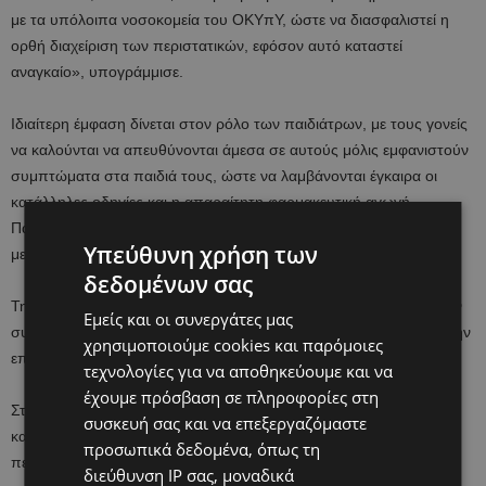
με τα υπόλοιπα νοσοκομεία του ΟΚΥπΥ, ώστε να διασφαλιστεί η
ορθή διαχείριση των περιστατικών, εφόσον αυτό καταστεί
αναγκαίο», υπογράμμισε.
Ιδιαίτερη έμφαση δίνεται στον ρόλο των παιδιάτρων, με τους γονείς
να καλούνται να απευθύνονται άμεσα σε αυτούς μόλις εμφανιστούν
συμπτώματα στα παιδιά τους, ώστε να λαμβάνονται έγκαιρα οι
κατάλληλες οδηγίες και η απαραίτητη φαρμακευτική αγωγή.
Παράλληλα, συστήνεται ο κατ’ οίκον περιορισμός και η αποφυγή
Υπεύθυνη χρήση των
μετάβασης στα σχολεία όταν τα παιδιά νοσούν.
δεδομένων σας
Την ίδια ώρα, τονίζεται η σημασία της τήρησης των εμβολιαστικών
Εμείς και οι συνεργάτες μας
συστάσεων, ιδιαίτερα για τις ομάδες υψηλού κινδύνου, τόσο για την
χρησιμοποιούμε cookies και παρόμοιες
εποχική γρίπη όσο και για τον RSV στα μικρότερα παιδιά.
τεχνολογίες για να αποθηκεύουμε και να
έχουμε πρόσβαση σε πληροφορίες στη
Στο επίκεντρο παραμένουν και τα βασικά μέτρα ατομικής υγιεινής,
συσκευή σας και να επεξεργαζόμαστε
καθώς και η αποφυγή συγχρωτισμού και επισκέψεων σε
προσωπικά δεδομένα, όπως τη
περιβάλλοντα όπου καταγράφονται λοιμώξεις, με στόχο τον
διεύθυνση IP σας, μοναδικά