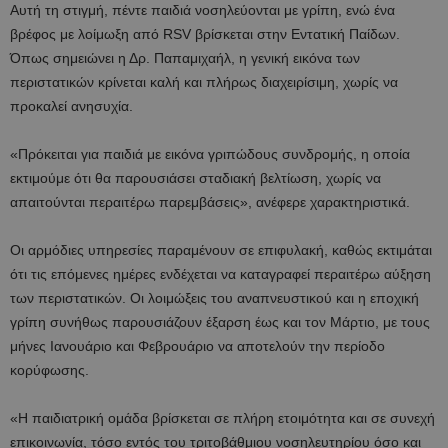
Αυτή τη στιγμή, πέντε παιδιά νοσηλεύονται με γρίπη, ενώ ένα
βρέφος με λοίμωξη από RSV βρίσκεται στην Εντατική Παίδων.
Όπως σημειώνει η Δρ. Παπαμιχαήλ, η γενική εικόνα των
περιστατικών κρίνεται καλή και πλήρως διαχειρίσιμη, χωρίς να
προκαλεί ανησυχία.
«Πρόκειται για παιδιά με εικόνα γριπώδους συνδρομής, η οποία
εκτιμούμε ότι θα παρουσιάσει σταδιακή βελτίωση, χωρίς να
απαιτούνται περαιτέρω παρεμβάσεις», ανέφερε χαρακτηριστικά.
Οι αρμόδιες υπηρεσίες παραμένουν σε επιφυλακή, καθώς εκτιμάται
ότι τις επόμενες ημέρες ενδέχεται να καταγραφεί περαιτέρω αύξηση
των περιστατικών. Οι λοιμώξεις του αναπνευστικού και η εποχική
γρίπη συνήθως παρουσιάζουν έξαρση έως και τον Μάρτιο, με τους
μήνες Ιανουάριο και Φεβρουάριο να αποτελούν την περίοδο
κορύφωσης.
«Η παιδιατρική ομάδα βρίσκεται σε πλήρη ετοιμότητα και σε συνεχή
επικοινωνία, τόσο εντός του τριτοβάθμιου νοσηλευτηρίου όσο και