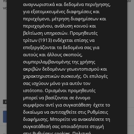
περιορισμό της διασποράς των ιώσεων και την αποσυμφόρηση των
αναγνωριστικά και δεδομένα περιήγησης,
νοσηλευτηρίων.
για εξατομικευμένες διαφημίσεις και
περιεχόμενο, μέτρηση διαφημίσεων και
περιεχομένου, ανάλυση κοινού και
βελτίωση υπηρεσιών.
Προμηθευτές
τρίτων (1913)
ενδέχεται επίσης να
επεξεργάζονται τα δεδομένα σας για
αυτούς και άλλους σκοπούς,
συμπεριλαμβανομένης της χρήσης
ακριβών δεδομένων γεωεντοπισμού και
χαρακτηριστικών συσκευής. Οι επιλογές
σας ισχύουν μόνο για αυτόν τον
ιστότοπο. Ορισμένοι προμηθευτές
μπορεί να βασίζονται σε έννομο
ΕΤΙΚΕΤΕΣ
TOP
ΥΓΕΊΑ
συμφέρον αντί για συγκατάθεση· έχετε το
δικαίωμα να αντιταχθείτε στις
Ρυθμίσεις
διαφήμισης
. Μπορείτε να ανακαλέσετε τη
συγκατάθεσή σας οποιαδήποτε στιγμή
στις
Ρυθμίσεις cookies
.
Πολιτική