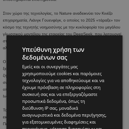
Στον χώρο της τεχνολογίας, το Nature αναδεικνύει τον Κινέζο
επιχειρηματία, Λιάνγκ Γουενφέγκ, ο οποίος το 2025 «τάραξε» τον
κόσμο της τεχνητής νοημοσύνης με την κυκλοφορία του μεγάλου
γλωσσικού μοντέλου της εταιρείας του DeepSeek, που λειτουργεί
στο ίδιο επίπεδο με μερικά από τα καλύτερα υπάρχοντα μοντέλα,
αλλά κατασκευάστηκε με ελάχιστους πόρους.
Υπεύθυνη χρήση των
δεδομένων σας
Ο Ατσάλ Αγκραβάλ, επιστήμονας δεδομένων στην Ινδία, έχει
Εμείς και οι συνεργάτες μας
ξεχωρίσει, καθώς αφιέρωσε τον χρόνο του στην αποκάλυψη
χρησιμοποιούμε cookies και παρόμοιες
ζητημάτων ακεραιότητας της έρευνας στη χώρα του. Το έργο του
τεχνολογίες για να αποθηκεύουμε και να
συνέβαλε σε μια αλλαγή πολιτικής-ορόσημο στον τρόπο με τον
έχουμε πρόσβαση σε πληροφορίες στη
οποίο κατατάσσονται τα ιδρύματα τριτοβάθμιας εκπαίδευσης στην
συσκευή σας και να επεξεργαζόμαστε
Ινδία.
προσωπικά δεδομένα, όπως τη
διεύθυνση IP σας, μοναδικά
Το Αστεροσκοπείο Vera Rubin στη Χιλή υπόσχεται τις καλύτερες
αναγνωριστικά και δεδομένα περιήγησης,
εικόνες μακρινών γαλαξιών Ο Τόνι Τάισον, φυσικός στο
για εξατομικευμένες διαφημίσεις και
Πανεπιστήμιο της Καλιφόρνιας στο Ντέιβις, του οποίου η δουλειά
περιεχόμενο, μέτρηση διαφημίσεων και