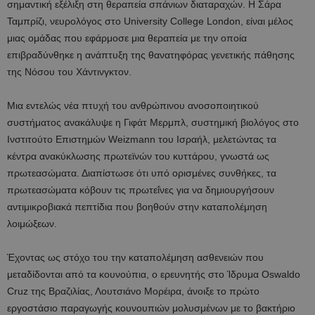
σημαντική εξέλιξη στη θεραπεία σπάνιων διαταραχών. Η Σάρα
Ταμπρίζι, νευρολόγος στο University College London, είναι μέλος
μιας ομάδας που εφάρμοσε μια θεραπεία με την οποία
επιβραδύνθηκε η ανάπτυξη της θανατηφόρας γενετικής πάθησης
της Νόσου του Χάντινγκτον.
Μια εντελώς νέα πτυχή του ανθρώπινου ανοσοποιητικού
συστήματος ανακάλυψε η Γιφάτ Μερμπλ, συστημική βιολόγος στο
Ινστιτούτο Επιστημών Weizmann του Ισραήλ, μελετώντας τα
κέντρα ανακύκλωσης πρωτεϊνών του κυττάρου, γνωστά ως
πρωτεασώματα. Διαπίστωσε ότι υπό ορισμένες συνθήκες, τα
πρωτεασώματα κόβουν τις πρωτεΐνες για να δημιουργήσουν
αντιμικροβιακά πεπτίδια που βοηθούν στην καταπολέμηση
λοιμώξεων.
Έχοντας ως στόχο του την καταπολέμηση ασθενειών που
μεταδίδονται από τα κουνούπια, ο ερευνητής στο Ίδρυμα Oswaldo
Cruz της Βραζιλίας, Λουτσιάνο Μορέιρα, άνοιξε το πρώτο
εργοστάσιο παραγωγής κουνουπιών μολυσμένων με το βακτήριο