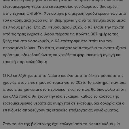
εξατομικευμένη θεραπεία επεξεργασίας γονιδιώματος βασισμένη
στην τεχνική CRISPR. Χρειάστηκε μια μεγάλη ομάδα ερευνητών από
τον ακαδημαϊκό χώρο και τη βιομηχανία για να το πετύχει αυτό μέσα
σε λίγους μήνες. Στις 25 Φεβρουαρίου 2025, ο KJ έλαβε την πρώτη
από τις τρεις εγχύσεις. Αφού πέρασε τις πρώτες 307 ημέρες της
ζωής του στο νοσοκομείο, ο KJ επέστρεψε στο σπίτι του τον
περασμένο Ιούνιο. Στο σπίτι, συνέχισε να πετυχαίνει τα αναπτυξιακά
ορόσημα, εξακολουθώντας να χρειάζεται φαρμακευτική αγωγή και
τακτική παρακολούθηση.
O KJ επιλέχθηκε από το Nature ως ένα από τα δέκα πρόσωπα της
χρονιάς στον επιστημονικό τομέα για το 2025. Το ερώτημα, πάντως,
όπως επισημαίνεται στο περιοδικό, είναι το πώς θα διασφαλιστεί ότι
και άλλα παιδιά θα έχουν την ίδια ευκαιρία, καθώς το κόστος της
εξατομικευμένης θεραπείας ανέρχεται σε εκατομμύρια δολάρια και οι
επενδυτές αποφεύγουν τις εταιρείες επεξεργασίας γονιδιώματος.
Στον τομέα της βιοϊατρικής έχει επιλεγεί από το Nature ακόμα μία