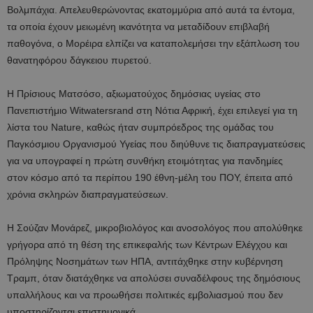
Βολμπάχια. Απελευθερώνοντας εκατομμύρια από αυτά τα έντομα,
τα οποία έχουν μειωμένη ικανότητα να μεταδίδουν επιβλαβή
παθογόνα, ο Μορέιρα ελπίζει να καταπολεμήσει την εξάπλωση του
θανατηφόρου δάγκειου πυρετού.
Η Πρίσιους Ματσόσο, αξιωματούχος δημόσιας υγείας στο
Πανεπιστήμιο Witwatersrand στη Νότια Αφρική, έχει επιλεγεί για τη
λίστα του Nature, καθώς ήταν συμπρόεδρος της ομάδας του
Παγκόσμιου Οργανισμού Υγείας που διηύθυνε τις διαπραγματεύσεις
για να υπογραφεί η πρώτη συνθήκη ετοιμότητας για πανδημίες
στον κόσμο από τα περίπου 190 έθνη-μέλη του ΠΟΥ, έπειτα από
χρόνια σκληρών διαπραγματεύσεων.
Η Σούζαν Μονάρεζ, μικροβιολόγος και ανοσολόγος που απολύθηκε
γρήγορα από τη θέση της επικεφαλής των Κέντρων Ελέγχου και
Πρόληψης Νοσημάτων των ΗΠΑ, αντιτάχθηκε στην κυβέρνηση
Τραμπ, όταν διατάχθηκε να απολύσει συναδέλφους της δημόσιους
υπαλλήλους και να προωθήσει πολιτικές εμβολιασμού που δεν
υποστηρίζονται επιστημονικά.