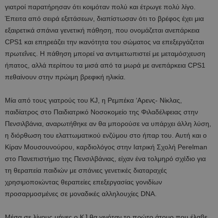
γιατροί παρατήρησαν ότι κοιμόταν πολύ και έτρωγε πολύ λίγο.
Έπειτα από σειρά εξετάσεων, διαπίστωσαν ότι το βρέφος έχει μια
εξαιρετικά σπάνια γενετική πάθηση, που ονομάζεται ανεπάρκεια
CPS1 και επηρεάζει την ικανότητα του σώματος να επεξεργάζεται
πρωτεΐνες. Η πάθηση μπορεί να αντιμετωπιστεί με μεταμόσχευση
ήπατος, αλλά περίπου τα μισά από τα μωρά με ανεπάρκεια CPS1
πεθαίνουν στην πρώιμη βρεφική ηλικία.
Μία από τους γιατρούς του KJ, η Ρεμπέκα ‘Αρενς- Νίκλας,
παιδίατρος στο Παιδιατρικό Νοσοκομείο της Φιλαδέλφειας στην
Πενσιλβάνια, αναρωτήθηκε αν θα μπορούσε να υπάρχει άλλη λύση,
η διόρθωση του ελαττωματικού ενζύμου στο ήπαρ του. Αυτή και ο
Κίραν Μουσουνούρου, καρδιολόγος στην Ιατρική Σχολή Perelman
στο Πανεπιστήμιο της Πενσιλβάνιας, είχαν ένα τολμηρό σχέδιο για
τη θεραπεία παιδιών με σπάνιες γενετικές διαταραχές
χρησιμοποιώντας θεραπείες επεξεργασίας γονιδίων
προσαρμοσμένες σε μοναδικές αλληλουχίες DNA.
Μέσα σε λίγους μήνες ο KJ θα γινόταν το πρώτο άτομο που έλαβε