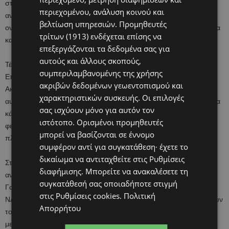
στην τεχνολογία ψηφιακών φωτογραφικών μηχανών ήταν
περιεχομένου, ανάλυση κοινού και
αναπόσπαστο κομμάτι της ανάπτυξης του τηλεσκοπίου, το
βελτίωση υπηρεσιών.
Προμηθευτές
ονειρεύτηκε για πρώτη φορά πριν από περισσότερα από 30 χρόνια
τρίτων (1913)
ενδέχεται επίσης να
και το είδε να γίνεται πραγματικότητα.
επεξεργάζονται τα δεδομένα σας για
αυτούς και άλλους σκοπούς,
Τέλος, η Μένγκραν Ντου, γεωεπιστήμονας στο Ινστιτούτο
συμπεριλαμβανομένης της χρήσης
Επιστήμης και Μηχανικής Βαθέων Θαλασσών της Κινεζικής
ακριβών δεδομένων γεωεντοπισμού και
Ακαδημίας Επιστημών, αντιμετώπισε διάφορους κινδύνους όταν
χαρακτηριστικών συσκευής. Οι επιλογές
αυτή και η ομάδα της έκαναν μια υποβρύχια κατάδυση 9.000 μέτρα
σας ισχύουν μόνο για αυτόν τον
κάτω από την επιφάνεια του ωκεανού και πήραν τις πρώτες
ιστότοπο. Ορισμένοι προμηθευτές
φευγαλέες εικόνες ενός οικοσυστήματος γεμάτου με παράξενα
μπορεί να βασίζονται σε έννομο
πλάσματα.
συμφέρον αντί για συγκατάθεση· έχετε το
δικαίωμα να αντιταχθείτε στις
Ρυθμίσεις
Στο αφιέρωμά του το περιοδικό Nature ξεχωρίζει και πέντε
διαφήμισης
. Μπορείτε να ανακαλέσετε τη
ανθρώπους που αναμένεται να ξεχωρίσουν το 2026. Ο Ριντ
συγκατάθεσή σας οποιαδήποτε στιγμή
Γουάιζμαν και τα υπόλοιπα μέλη της αποστολής Artemis II της
στις
Ρυθμίσεις cookies
.
Πολιτική
NASA θα κάνουν ένα ταξίδι γύρω από τη Σελήνη, καθώς δοκιμάζουν
Απορρήτου
το διαστημόπλοιο Orion και προετοιμάζουν το έδαφος για
μελλοντικές αποστολές στην επιφάνεια της Σελήνης.