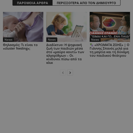
ΠΑΡΟΜΟΙΑ ΑΡΘΡΑ
ΠΕΡΙΣΣΟΤΕΡΑ ΑΠΟ ΤΟΝ ΔΗΜΙΟΥΡΓΟ
News
News
News
Θηλασμός: Τι είναι το
Διαδίκτυο: Η ψηφιακή
«ΧΡΩΜΑΤΑ ΖΩΗΣ» | Ο
«cluster feeding»;
ζωή των παιδιών μέσα
Γιάννης Σπανός μιλά για
στο «μαύρο κουτί» των
τη μαγεία και τη δύναμη
αλγορίθμων – Οι
του παιδικού θεάτρου
κίνδυνοι πίσω από τα
κλικ