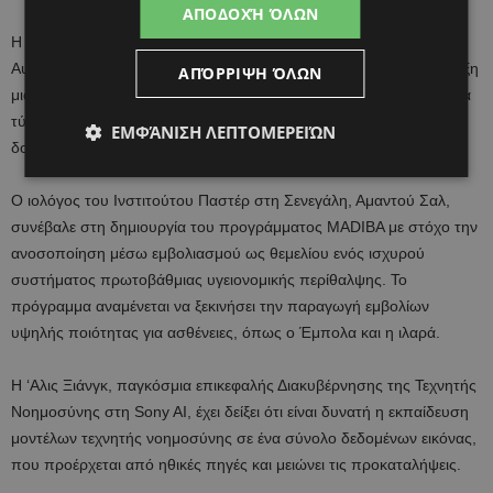
ΑΠΟΔΟΧΉ ΌΛΩΝ
Η Τζορτζίνα Λονγκ, ογκολόγος στο Ινστιτούτο Μελανώματος της
Αυστραλίας του Πανεπιστημίου του Σίδνεϊ, βοήθησε στην ανάπτυξη
ΑΠΌΡΡΙΨΗ ΌΛΩΝ
μιας ανοσοθεραπείας για έναν επιθετικό και δύσκολο στη θεραπεία
τύπο όγκου στον εγκέφαλο. Η θεραπεία μπαίνει τώρα σε κλινικές
ΕΜΦΆΝΙΣΗ ΛΕΠΤΟΜΕΡΕΙΏΝ
δοκιμές.
Ο ιολόγος του Ινστιτούτου Παστέρ στη Σενεγάλη, Αμαντού Σαλ,
συνέβαλε στη δημιουργία του προγράμματος MADIBA με στόχο την
ανοσοποίηση μέσω εμβολιασμού ως θεμελίου ενός ισχυρού
συστήματος πρωτοβάθμιας υγειονομικής περίθαλψης. Το
πρόγραμμα αναμένεται να ξεκινήσει την παραγωγή εμβολίων
υψηλής ποιότητας για ασθένειες, όπως ο Έμπολα και η ιλαρά.
Η ‘Αλις Ξιάνγκ, παγκόσμια επικεφαλής Διακυβέρνησης της Τεχνητής
Νοημοσύνης στη Sony AI, έχει δείξει ότι είναι δυνατή η εκπαίδευση
μοντέλων τεχνητής νοημοσύνης σε ένα σύνολο δεδομένων εικόνας,
που προέρχεται από ηθικές πηγές και μειώνει τις προκαταλήψεις.