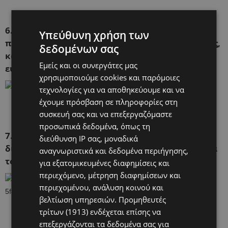
6. Αυτή η δασκάλα δηλώνει ενθουσιασμένη που,
Υπεύθυνη χρήση των
παρά τις δυσκολίες που θα αντιμετωπίσει φέτος,
δεδομένων σας
κατάφερε τουλάχιστον να δημιουργήσει ένα
Εμείς και οι συνεργάτες μας
ευχάριστο περιβάλλον για τους μαθητές της!
χρησιμοποιούμε cookies και παρόμοιες
τεχνολογίες για να αποθηκεύουμε και να
έχουμε πρόσβαση σε πληροφορίες στη
συσκευή σας και να επεξεργαζόμαστε
προσωπικά δεδομένα, όπως τη
7. Ενώ αυτή έγραψε τα πιο γλυκά μηνύματα στα
διεύθυνση IP σας, μοναδικά
διαχωριστικά από πλέξιγκλας που αναγκαστικά
αναγνωριστικά και δεδομένα περιήγησης,
τοποθετήθηκαν στα θρανία των μαθητών της.
για εξατομικευμένες διαφημίσεις και
περιεχόμενο, μέτρηση διαφημίσεων και
περιεχομένου, ανάλυση κοινού και
βελτίωση υπηρεσιών.
Προμηθευτές
τρίτων (1913)
ενδέχεται επίσης να
επεξεργάζονται τα δεδομένα σας για