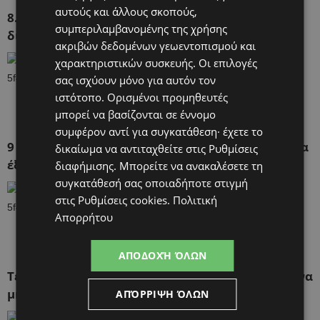
αυτούς και άλλους σκοπούς,
8. Η δασκάλα αυτή έφτιαξε για το κάθε παιδί το
συμπεριλαμβανομένης της χρήσης
δικό του ατομικό τσαντάκι σχολικών ειδών.
ακριβών δεδομένων γεωεντοπισμού και
χαρακτηριστικών συσκευής. Οι επιλογές
σας ισχύουν μόνο για αυτόν τον
ιστότοπο. Ορισμένοι προμηθευτές
μπορεί να βασίζονται σε έννομο
συμφέρον αντί για συγκατάθεση· έχετε το
9 .Και αυτή τοποθέτησε αντισηπτικά μαντηλάκια
δικαίωμα να αντιταχθείτε στις
Ρυθμίσεις
έξω από την τάξη της:
διαφήμισης
. Μπορείτε να ανακαλέσετε τη
συγκατάθεσή σας οποιαδήποτε στιγμή
στις
Ρυθμίσεις cookies
.
Πολιτική
Απορρήτου
ΑΠΟΔΟΧΉ ΌΛΩΝ
Τέλος, αυτός ο δάσκαλος είχε αυτή την ιδέα για να
μην μπερδεύουν οι μαθητές τα πράγματά τους:
ΑΠΌΡΡΙΨΗ ΌΛΩΝ