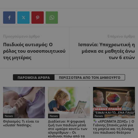
Προηγούμενο άρθρο
Επόμενο άρθρο
Παιδικός αυτισμός: Ο
Ισπανία: Υποχρεωτική η
ρόλος του ανοσοποιητικού
μάσκα σε μαθητές άνω
της μητέρας
των 6 ετών
ΠΑΡΟΜΟΙΑ ΑΡΘΡΑ
ΠΕΡΙΣΣΟΤΕΡΑ ΑΠΟ ΤΟΝ ΔΗΜΙΟΥΡΓΟ
News
News
News
Θηλασμός: Τι είναι το
Διαδίκτυο: Η ψηφιακή
«ΧΡΩΜΑΤΑ ΖΩΗΣ» | Ο
«cluster feeding»;
ζωή των παιδιών μέσα
Γιάννης Σπανός μιλά για
στο «μαύρο κουτί» των
τη μαγεία και τη δύναμη
αλγορίθμων – Οι
του παιδικού θεάτρου
κίνδυνοι πίσω από τα