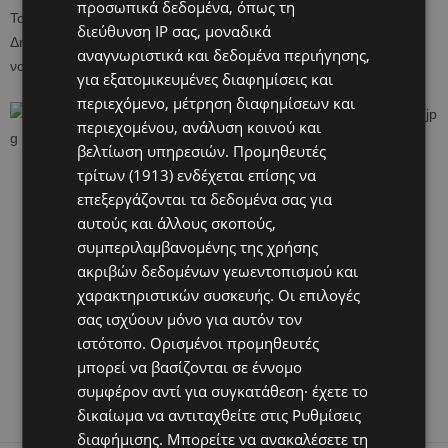
προσωπικά δεδομένα, όπως τη
Το έντυπο θα διανέμεται στο κοινό στα σημεία εισόδου της
διεύθυνση IP σας, μοναδικά
Δημοκρατίας, στα οδοφράγματα και σε άλλα σημεία όπως τα
αναγνωριστικά και δεδομένα περιήγησης,
νοσοκομεία.
για εξατομικευμένες διαφημίσεις και
περιεχόμενο, μέτρηση διαφημίσεων και
περιεχομένου, ανάλυση κοινού και
βελτίωση υπηρεσιών.
Προμηθευτές
τρίτων (1913)
ενδέχεται επίσης να
επεξεργάζονται τα δεδομένα σας για
αυτούς και άλλους σκοπούς,
συμπεριλαμβανομένης της χρήσης
ακριβών δεδομένων γεωεντοπισμού και
χαρακτηριστικών συσκευής. Οι επιλογές
σας ισχύουν μόνο για αυτόν τον
ιστότοπο. Ορισμένοι προμηθευτές
μπορεί να βασίζονται σε έννομο
συμφέρον αντί για συγκατάθεση· έχετε το
δικαίωμα να αντιταχθείτε στις
Ρυθμίσεις
διαφήμισης
. Μπορείτε να ανακαλέσετε τη