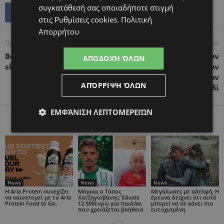
συγκατάθεσή σας οποιαδήποτε στιγμή
στις
Ρυθμίσεις cookies
.
Πολιτική
Απορρήτου
Προηγούμενο άρθρο
Επόμενο άρθρο
Βοηθώντας τα νήπια να
Έγκυες που έχουν
ΑΠΟΔΟΧΉ ΌΛΩΝ
εξελίξουν την ομιλία τους
προσβληθεί από τον
κορωνοϊό μπορούν να τον
ΑΠΌΡΡΙΨΗ ΌΛΩΝ
μεταδώσουν στο παιδί
ΕΜΦΆΝΙΣΗ ΛΕΠΤΟΜΕΡΕΙΏΝ
ΠΑΡΟΜΟΙΑ ΑΡΘΡΑ
ΠΕΡΙΣΣΟΤΕΡΑ ΑΠΟ ΤΟΝ ΔΗΜΙΟΥΡΓΟ
News
News
News
Η Arla Protein συνεχίζει
Μάγκας ο Τάσος
Μεγάλωσες με αδελφή; Η
να καινοτομεί με το Arla
Χατζηγιοβάνης: Έδωσε
έρευνα δείχνει ότι αυτό
Protein Food to Go.
12.500ευρώ για παιδάκι
μπορεί να σε κάνει πιο
που χρειάζεται βοήθεια
ευτυχισμένη