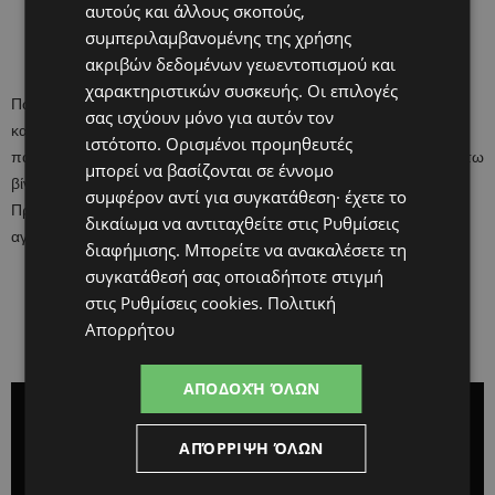
αυτούς και άλλους σκοπούς,
συμπεριλαμβανομένης της χρήσης
ακριβών δεδομένων γεωεντοπισμού και
χαρακτηριστικών συσκευής. Οι επιλογές
Πώς θα καταλάβουν πιο εύκολα γιατί έχει αλλάξει ριζικά η
σας ισχύουν μόνο για αυτόν τον
καθημερινότητά τους; Αν λύσουν τις απορίες τους μέσα από το
ιστότοπο. Ορισμένοι προμηθευτές
παιχνίδι. Την σκυτάλη παίρνει ο Robert που μέσα από το παρακάτω
μπορεί να βασίζονται σε έννομο
βίντεο εξηγεί όλα όσα πρέπει να γνωρίζουν τα παιδιά για το νέο ιό.
συμφέρον αντί για συγκατάθεση· έχετε το
Πρόκειται για μία μικρού μήκους ταινία με πρωταγωνιστές τα
δικαίωμα να αντιταχθείτε στις
Ρυθμίσεις
αγαπημένα, σε μικρούς και μεγάλους, Playmobil.
διαφήμισης
. Μπορείτε να ανακαλέσετε τη
συγκατάθεσή σας οποιαδήποτε στιγμή
στις
Ρυθμίσεις cookies
.
Πολιτική
Απορρήτου
ΑΠΟΔΟΧΉ ΌΛΩΝ
ΑΠΌΡΡΙΨΗ ΌΛΩΝ