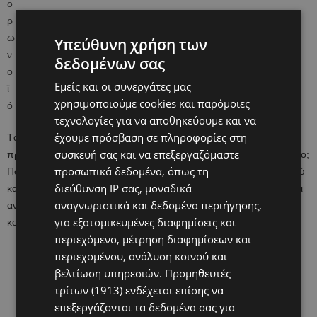
Υπεύθυνη χρήση των
δεδομένων σας
Εμείς και οι συνεργάτες μας
χρησιμοποιούμε cookies και παρόμοιες
τεχνολογίες για να αποθηκεύουμε και να
έχουμε πρόσβαση σε πληροφορίες στη
Tα σχολεία έκλεισαν και τα παιδιά μένουν στο σπίτι με τους γονείς
συσκευή σας και να επεξεργαζόμαστε
προσπαθώντας να καταλάβουν τι συμβαίνει.
Γιατί δεν πάμε σχολείο;
προσωπικά δεδομένα, όπως τη
Πότε θα δούμε τους φίλους μας; Μπορούμε να πάμε στον παππού
διεύθυνση IP σας, μοναδικά
και τη γιαγιά;
Δεκάδες ερωτήματα που γυρνάνε στο μυαλό τους και
αναγνωριστικά και δεδομένα περιήγησης,
αναζητούν απάντηση καθώς όλοι γύρω τους μιλάνε για τον
για εξατομικευμένες διαφημίσεις και
κορωνοϊό.
περιεχόμενο, μέτρηση διαφημίσεων και
περιεχομένου, ανάλυση κοινού και
βελτίωση υπηρεσιών.
Προμηθευτές
τρίτων (1913)
ενδέχεται επίσης να
επεξεργάζονται τα δεδομένα σας για