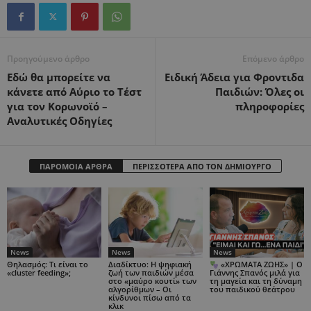
Προηγούμενο άρθρο
Επόμενο άρθρο
Εδώ θα μπορείτε να
Eιδική Άδεια για Φροντιδα
κάνετε από Αύριο το Τέστ
Παιδιών: Όλες οι
για τον Κορωνοϊό –
πληροφορίες
Αναλυτικές Οδηγίες
ΠΑΡΟΜΟΙΑ ΑΡΘΡΑ
ΠΕΡΙΣΣΟΤΕΡΑ ΑΠΟ ΤΟΝ ΔΗΜΙΟΥΡΓΟ
News
News
News
Θηλασμός: Τι είναι το
Διαδίκτυο: Η ψηφιακή
«ΧΡΩΜΑΤΑ ΖΩΗΣ» | Ο
«cluster feeding»;
ζωή των παιδιών μέσα
Γιάννης Σπανός μιλά για
στο «μαύρο κουτί» των
τη μαγεία και τη δύναμη
αλγορίθμων – Οι
του παιδικού θεάτρου
κίνδυνοι πίσω από τα
κλικ