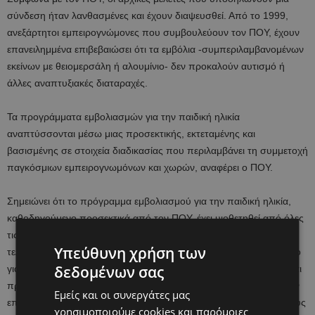
σύνδεση ήταν λανθασμένες και έχουν διαψευσθεί. Από το 1999,
ανεξάρτητοι εμπειρογνώμονες που συμβουλεύουν τον ΠΟΥ, έχουν
επανειλημμένα επιβεβαιώσει ότι τα εμβόλια -συμπεριλαμβανομένων
εκείνων με θειομερσάλη ή αλουμίνιο- δεν προκαλούν αυτισμό ή
άλλες αναπτυξιακές διαταραχές.
Τα προγράμματα εμβολιασμών για την παιδική ηλικία
αναπτύσσονται μέσω μιας προσεκτικής, εκτεταμένης και
βασισμένης σε στοιχεία διαδικασίας που περιλαμβάνει τη συμμετοχή
παγκόσμιων εμπειρογνωμόνων και χωρών, αναφέρει ο ΠΟΥ.
Σημειώνει ότι το πρόγραμμα εμβολιασμού για την παιδική ηλικία,
καθοδηγούμενο προσεκτικά από τον ΠΟΥ, έχει υιοθετηθεί από όλες
τις χώρες και έχει σώσει τουλάχιστον 154 εκατομμύρια ζωές τα
Υπεύθυνη χρήση των
τελευταία 50 χρόνια. Το πρόγραμμα, σημειώνεται, είναι απαραίτητο
δεδομένων σας
για την υγεία και την ευημερία κάθε παιδιού και κάθε κοινότητας και
προστίθεται ότι όλα τα προγράμματα εξελίσσονται συνεχώς με την
Εμείς και οι συνεργάτες μας
επιστήμη και τώρα προστατεύουν τα παιδιά, τους εφήβους και τους
χρησιμοποιούμε cookies και παρόμοιες