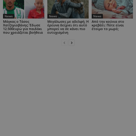
News
News
News
Μάγκας ο Τάσος
Μεγάλωσες με αδελφή; Η
Από την κούνια στο
Χατζηγιοβάνης: Έδωσε
έρευνα δείχνει ότι αυτό
κρεβάτι: Πότε είναι
12.500ευρώ για παιδάκι
μπορεί να σε κάνει πιο
έτοιμο το μωρό;
που χρειάζεται βοήθεια
ευτυχισμένη