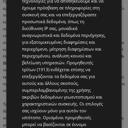
τεχνολογίες για να αποθηκεύουμε και να
Πριν την δεκαετία του 1960 πολλές γυναίκες –μεταξύ γάμου και
έχουμε πρόσβαση σε πληροφορίες στη
εμμηνόπαυσης- είχαν ζήσει έναν μεγάλο αριθμό εγκυμοσυνών, ενώ
συσκευή σας και να επεξεργαζόμαστε
παράλληλα ο φόβος του θανάτου κατά τον τοκετό ήταν πολύ
προσωπικά δεδομένα, όπως τη
έντονος. Πράγματι ήταν συχνό φαινόμενο για μια γυναίκα να
διεύθυνση IP σας, μοναδικά
πεθαίνει ενώ έφερνε το παιδί της στον κόσμο. Μέχρι και τις αρχές
αναγνωριστικά και δεδομένα περιήγησης,
του 20ου αιώνα, οι περισσότερες γεννήσεις λάμβαναν χώρο στο
για εξατομικευμένες διαφημίσεις και
σπίτι, όπου και παρευρίσκονταν διάφορα μέλη της οικογένειας. Ένα
περιεχόμενο, μέτρηση διαφημίσεων και
εντυπωσιακό πορτρέτο φιλοτεχνημένο 1814 από τον ζωγράφο G H
περιεχομένου, ανάλυση κοινού και
Harlow, απεικονίζει την διάσημη -για την εποχή της- ηθοποιό
Sarah
βελτίωση υπηρεσιών.
Προμηθευτές
Siddons,
ενώ υποδύεται την Λαίδη Μακμπέθ στο θέατρο και
τρίτων (1913)
ενδέχεται επίσης να
παράλληλα βρίσκεται σε ενδιαφέρουσα. Η Siddons ήταν μητέρα
επεξεργάζονται τα δεδομένα σας για
εφτά παιδιών. Η γυναίκα ανέβαινε στην σκηνή ακόμα και λίγες μέρες
αυτούς και άλλους σκοπούς,
πριν τον τελευταίο της τοκετό, από τον οποίο ωστόσο δεν κατάφερε
συμπεριλαμβανομένης της χρήσης
να επιβιώσει.
ακριβών δεδομένων γεωεντοπισμού και
χαρακτηριστικών συσκευής. Οι επιλογές
Το πορτρέτα της Ελισαβετιανής και Ιακωβιανής εποχής που
σας ισχύουν μόνο για αυτόν τον
δείχνουν γυναίκες με εμφανή σημάδια εγκυμοσύνης, όπως το
ιστότοπο. Ορισμένοι προμηθευτές
πορτρέτο του
Marcus Gheeraerts II,
που απεικονίζει μία άγνωστη
μπορεί να βασίζονται σε έννομο
γυναίκα σε προχωρημένο στάδιο εγκυμοσύνης, εμφανίστηκαν την