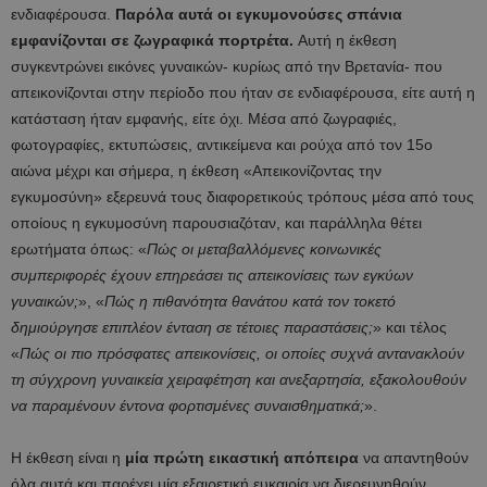
ενδιαφέρουσα.
Παρόλα αυτά οι εγκυμονούσες σπάνια
εμφανίζονται σε ζωγραφικά πορτρέτα.
Αυτή η έκθεση
συγκεντρώνει εικόνες γυναικών- κυρίως από την Βρετανία- που
απεικονίζονται στην περίοδο που ήταν σε ενδιαφέρουσα, είτε αυτή η
κατάσταση ήταν εμφανής, είτε όχι. Μέσα από ζωγραφιές,
φωτογραφίες, εκτυπώσεις, αντικείμενα και ρούχα από τον 15ο
αιώνα μέχρι και σήμερα, η έκθεση «Απεικονίζοντας την
εγκυμοσύνη» εξερευνά τους διαφορετικούς τρόπους μέσα από τους
οποίους η εγκυμοσύνη παρουσιαζόταν, και παράλληλα θέτει
ερωτήματα όπως: «
Πώς οι μεταβαλλόμενες κοινωνικές
συμπεριφορές έχουν επηρεάσει τις απεικονίσεις των εγκύων
γυναικών;
», «
Πώς η πιθανότητα θανάτου κατά τον τοκετό
δημιούργησε επιπλέον ένταση σε τέτοιες παραστάσεις;
» και τέλος
«
Πώς οι πιο πρόσφατες απεικονίσεις, οι οποίες συχνά αντανακλούν
τη σύγχρονη γυναικεία χειραφέτηση και ανεξαρτησία, εξακολουθούν
να παραμένουν έντονα φορτισμένες συναισθηματικά;
».
Η έκθεση είναι η
μία πρώτη εικαστική απόπειρα
να απαντηθούν
όλα αυτά και παρέχει μία εξαιρετική ευκαιρία να διερευνηθούν