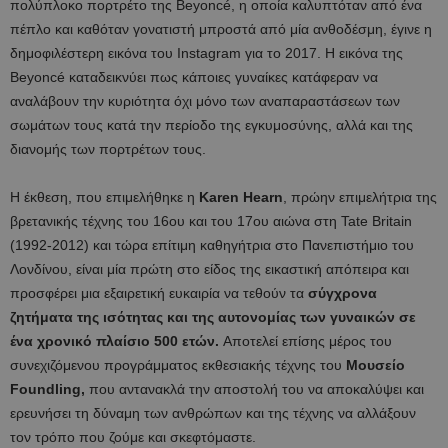
πολύπλοκο πορτρέτο της Beyoncé, η οποία καλυπτόταν από ένα
πέπλο και καθόταν γονατιστή μπροστά από μία ανθοδέσμη, έγινε η
δημοφιλέστερη εικόνα του Instagram για το 2017. Η εικόνα της
Beyoncé καταδεικνύει πως κάποιες γυναίκες κατάφεραν να
αναλάβουν την κυριότητα όχι μόνο των αναπαραστάσεων των
σωμάτων τους κατά την περίοδο της εγκυμοσύνης, αλλά και της
διανομής των πορτρέτων τους.
Η έκθεση, που επιμελήθηκε η
Karen Hearn
, πρώην επιμελήτρια της
βρετανικής τέχνης του 16ου και του 17ου αιώνα στη Tate Britain
(1992-2012) και τώρα επίτιμη καθηγήτρια στο Πανεπιστήμιο του
Λονδίνου, είναι μία πρώτη στο είδος της εικαστική απόπειρα και
προσφέρει μια εξαιρετική ευκαιρία να τεθούν τα
σύγχρονα
ζητήματα της ισότητας και της αυτονομίας των γυναικών σε
ένα χρονικό πλαίσιο 500 ετών.
Αποτελεί επίσης μέρος του
συνεχιζόμενου προγράμματος εκθεσιακής τέχνης του
Μουσείο
Foundling,
που αντανακλά την αποστολή του να αποκαλύψει και
ερευνήσει τη δύναμη των ανθρώπων και της τέχνης να αλλάξουν
τον τρόπο που ζούμε και σκεφτόμαστε.