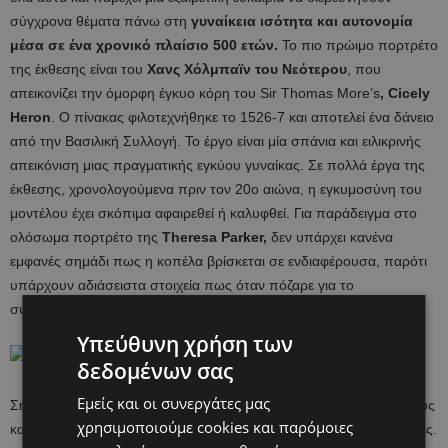
σύγχρονα θέματα πάνω στη
γυναίκεια ισότητα και αυτονομία
μέσα σε ένα χρονικό πλαίσιο 500 ετών.
Το πιο πρώιμο πορτρέτο
της έκθεσης είναι του
Χανς Χόλμπαϊν του Νεότερου
, που
απεικονίζει την όμορφη έγκυο κόρη του Sir Thomas More’s
, Cicely
Heron
. Ο πίνακας φιλοτεχνήθηκε το 1526-7 και αποτελεί ένα δάνειο
από την Βασιλική Συλλογή. Το έργο είναι μία σπάνια και ειλικρινής
απεικόνιση μιας πραγματικής εγκύου γυναίκας. Σε πολλά έργα της
έκθεσης, χρονολογούμενα πριν τον 20ο αιώνα, η εγκυμοσύνη του
μοντέλου έχει σκόπιμα αφαιρεθεί ή καλυφθεί. Για παράδειγμα στο
ολόσωμα πορτρέτο της
Theresa Parker,
δεν υπάρχει κανένα
εμφανές σημάδι πως η κοπέλα βρίσκεται σε ενδιαφέρουσα, παρότι
υπάρχουν αδιάσειστα στοιχεία πως όταν πόζαρε για το
συγκεκριμένο έργο βρισκόταν σε προχωρημένη εγκυμοσύνη.
Υπεύθυνη χρήση των
δεδομένων σας
Εμείς και οι συνεργάτες μας
Σήμερα, οι γυναίκες έχουν πρόσβαση σε αντισυλληπτικές μεθόδους
χρησιμοποιούμε cookies και παρόμοιες
και μπορούν να προγραμματίσουν αν ή και πότε θα μείνουν έγκυες.