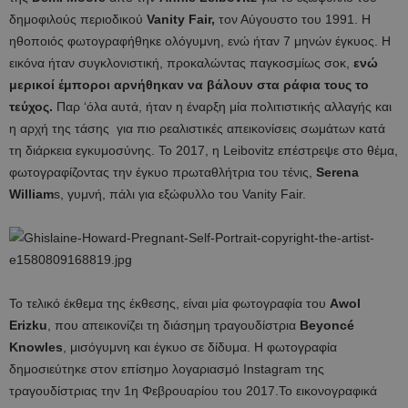
δημοφιλούς περιοδικού
Vanity Fair,
τον Αύγουστο του 1991. Η
ηθοποιός φωτογραφήθηκε ολόγυμνη, ενώ ήταν 7 μηνών έγκυος. Η
εικόνα ήταν συγκλονιστική, προκαλώντας παγκοσμίως σοκ,
ενώ
μερικοί έμποροι αρνήθηκαν να βάλουν στα ράφια τους το
τεύχος.
Παρ ‘όλα αυτά, ήταν η έναρξη μία πολιτιστικής αλλαγής και
η αρχή της τάσης για πιο ρεαλιστικές απεικονίσεις σωμάτων κατά
τη διάρκεια εγκυμοσύνης. Το 2017, η Leibovitz επέστρεψε στο θέμα,
φωτογραφίζοντας την έγκυο πρωταθλήτρια του τένις,
Serena
William
s, γυμνή, πάλι για εξώφυλλο του Vanity Fair.
Το τελικό έκθεμα της έκθεσης, είναι μία φωτογραφία του
Awol
Erizku
, που απεικονίζει τη διάσημη τραγουδίστρια
Beyoncé
Knowles
, μισόγυμνη και έγκυο σε δίδυμα. Η φωτογραφία
δημοσιεύτηκε στον επίσημο λογαριασμό Instagram της
τραγουδίστριας την 1η Φεβρουαρίου του 2017.Το εικονογραφικά