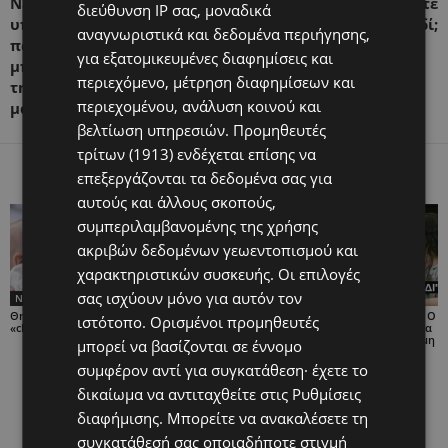
Νέα μελέτη δείχνει ότι η
Γονείς: Μήπως μεταφέρετε
διεύθυνση IP σας, μοναδικά
υποστηρικτική σχέση
το άγχος σας στο παιδί;
αναγνωριστικά και δεδομένα περιήγησης,
παππούδων/γιαγιάδων
για εξατομικευμένες διαφημίσεις και
μπορούν να ωφελήσουν
περιεχόμενο, μέτρηση διαφημίσεων και
την ψυχική υγεία των
περιεχομένου, ανάλυση κοινού και
μαμάδων
βελτίωση υπηρεσιών.
Προμηθευτές
τρίτων (1913)
ενδέχεται επίσης να
ΠΑΡΟΜΟΙΑ ΑΡΘΡΑ
ΠΕΡΙΣΣΟΤΕΡΑ ΑΠΟ ΤΟΝ ΔΗΜΙΟΥΡΓΟ
επεξεργάζονται τα δεδομένα σας για
αυτούς και άλλους σκοπούς,
συμπεριλαμβανομένης της χρήσης
ακριβών δεδομένων γεωεντοπισμού και
χαρακτηριστικών συσκευής. Οι επιλογές
σας ισχύουν μόνο για αυτόν τον
News
News
News
Θηλασμός: Τι είναι το
Διαδίκτυο: Η ψηφιακή
«ΧΡΩΜΑΤΑ ΖΩΗΣ» | Ο
ιστότοπο. Ορισμένοι προμηθευτές
«cluster feeding»;
ζωή των παιδιών μέσα
Γιάννης Σπανός μιλά για
στο «μαύρο κουτί» των
τη μαγεία και τη δύναμη
μπορεί να βασίζονται σε έννομο
αλγορίθμων – Οι
του παιδικού θεάτρου
κίνδυνοι πίσω από τα
συμφέρον αντί για συγκατάθεση· έχετε το
κλικ
δικαίωμα να αντιταχθείτε στις
Ρυθμίσεις
διαφήμισης
. Μπορείτε να ανακαλέσετε τη
συγκατάθεσή σας οποιαδήποτε στιγμή