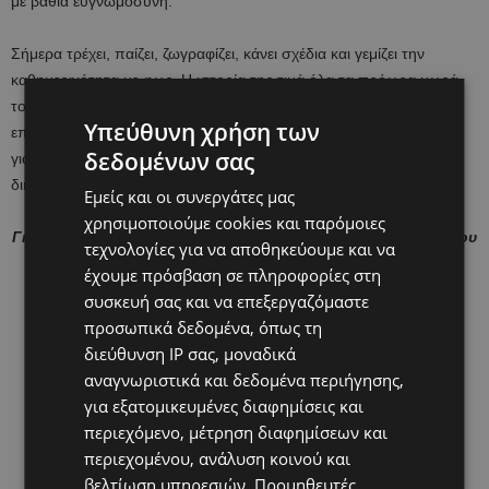
με βαθιά ευγνωμοσύνη.
Σήμερα τρέχει, παίζει, ζωγραφίζει, κάνει σχέδια και γεμίζει την
καθημερινότητα με φως. Η ιστορία της τιμά όλα τα πρόωρα μωρά,
τους γονείς που ζουν ώρες αγωνίας και δύναμης, και τους
Υπεύθυνη χρήση των
επαγγελματίες υγείας που αφιερώνουν καθημερινά τον εαυτό τους
δεδομένων σας
για να δώσουν στα πιο μικρά μωρά την ευκαιρία να γράψουν τις
δικές τους μεγάλες ιστορίες.
Εμείς και οι συνεργάτες μας
χρησιμοποιούμε cookies και παρόμοιες
Γιατί, τελικά, οι μεγαλύτεροι αγωνιστές είναι συχνά εκείνοι που
τεχνολογίες για να αποθηκεύουμε και να
ξεκινούν τη ζωή στο πιο μικρό τους μέγεθος.
έχουμε πρόσβαση σε πληροφορίες στη
συσκευή σας και να επεξεργαζόμαστε
προσωπικά δεδομένα, όπως τη
διεύθυνση IP σας, μοναδικά
αναγνωριστικά και δεδομένα περιήγησης,
για εξατομικευμένες διαφημίσεις και
περιεχόμενο, μέτρηση διαφημίσεων και
περιεχομένου, ανάλυση κοινού και
βελτίωση υπηρεσιών.
Προμηθευτές