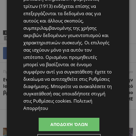
τρίτων (1913)
ενδέχεται επίσης να
επεξεργάζονται τα δεδομένα σας για
αυτούς και άλλους σκοπούς,
συμπεριλαμβανομένης της χρήσης
ΕΤΙΚΕΤΕΣ
TOP
ΘΕΡΜΟΚΟΙΤΊΔΑ ΑΓΆΠΗΣ
ΜΩΡΆ ΘΑΎΜΑΤΑ
ακριβών δεδομένων γεωεντοπισμού και
ΠΑΓΚΌΣΜΙΑ ΗΜΈΡΑ ΠΡΟΩΡΌΤΗΤΑΣ
ΠΡΟΩΡΌΤΗΤΑ
χαρακτηριστικών συσκευής. Οι επιλογές
σας ισχύουν μόνο για αυτόν τον
ιστότοπο. Ορισμένοι προμηθευτές
μπορεί να βασίζονται σε έννομο
συμφέρον αντί για συγκατάθεση· έχετε το
Προηγούμενο άρθρο
Επόμενο άρθρο
δικαίωμα να αντιταχθείτε στις
Ρυθμίσεις
Εταιρεία Περιγεννητικής
Η μικρή Αριάδνη θέλει την
Ιατρικής: Πρόωρο 1 στα 10
βοήθεια μας – Πάσχει από
διαφήμισης
. Μπορείτε να ανακαλέσετε τη
βρέφη παγκόσμια
το σπάνιο σύνδρομο
συγκατάθεσή σας οποιαδήποτε στιγμή
MOGHE
στις
Ρυθμίσεις cookies
.
Πολιτική
Απορρήτου
ΠΑΡΟΜΟΙΑ ΑΡΘΡΑ
ΠΕΡΙΣΣΟΤΕΡΑ ΑΠΟ ΤΟΝ ΔΗΜΙΟΥΡΓΟ
ΑΠΟΔΟΧΉ ΌΛΩΝ