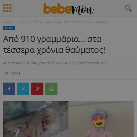
Αρχική
News
Από 910 γραμμάρια… στα τέσσερα χρόνια θαύματος!
NEWS
Από 910 γραμμάρια… στα
τέσσερα χρόνια θαύματος!
Μια ιστορία ελπίδας για την Παγκόσμια Ημέρα Προωρότητας
17/11/2025