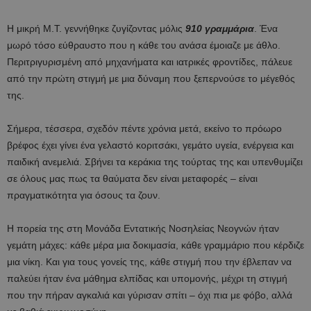
Η μικρή Μ.Τ. γεννήθηκε ζυγίζοντας μόλις
910 γραμμάρια
. Ένα
μωρό τόσο εύθραυστο που η κάθε του ανάσα έμοιαζε με άθλο.
Περιτριγυρισμένη από μηχανήματα και ιατρικές φροντίδες, πάλευε
από την πρώτη στιγμή με μια δύναμη που ξεπερνούσε το μέγεθός
της.
Σήμερα, τέσσερα, σχεδόν πέντε χρόνια μετά, εκείνο το πρόωρο
βρέφος έχει γίνει ένα γελαστό κοριτσάκι, γεμάτο υγεία, ενέργεια και
παιδική ανεμελιά. Σβήνει τα κεράκια της τούρτας της και υπενθυμίζει
σε όλους μας πως τα θαύματα δεν είναι μεταφορές – είναι
πραγματικότητα για όσους τα ζουν.
Η πορεία της στη Μονάδα Εντατικής Νοσηλείας Νεογνών ήταν
γεμάτη μάχες: κάθε μέρα μια δοκιμασία, κάθε γραμμάριο που κέρδιζε
μια νίκη. Και για τους γονείς της, κάθε στιγμή που την έβλεπαν να
παλεύει ήταν ένα μάθημα ελπίδας και υπομονής, μέχρι τη στιγμή
που την πήραν αγκαλιά και γύρισαν σπίτι – όχι πια με φόβο, αλλά