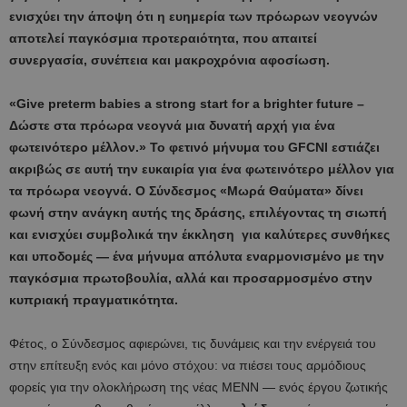
ενισχύει την άποψη ότι η ευημερία των πρόωρων νεογνών
αποτελεί παγκόσμια προτεραιότητα, που απαιτεί
συνεργασία, συνέπεια και μακροχρόνια αφοσίωση.
«
Give
preterm
babies
a
strong
start
for
a
brighter
future
–
Δώστε στα πρόωρα νεογνά μια δυνατή αρχή για ένα
φωτεινότερο μέλλον.» Το φετινό μήνυμα του
GFCNI
εστιάζει
ακριβώς σε αυτή την ευκαιρία για ένα φωτεινότερο μέλλον για
τα πρόωρα νεογνά. Ο Σύνδεσμος «Μωρά Θαύματα» δίνει
φωνή στην ανάγκη αυτής της δράσης, επιλέγοντας τη σιωπή
και ενισχύει συμβολικά την έκκληση για καλύτερες συνθήκες
και υποδομές — ένα μήνυμα απόλυτα εναρμονισμένο με την
παγκόσμια πρωτοβουλία, αλλά και προσαρμοσμένο στην
κυπριακή πραγματικότητα.
Φέτος, ο Σύνδεσμος αφιερώνει, τις δυνάμεις και την ενέργειά του
στην επίτευξη ενός και μόνο στόχου: να πιέσει τους αρμόδιους
φορείς για την ολοκλήρωση της νέας ΜΕΝΝ — ενός έργου ζωτικής