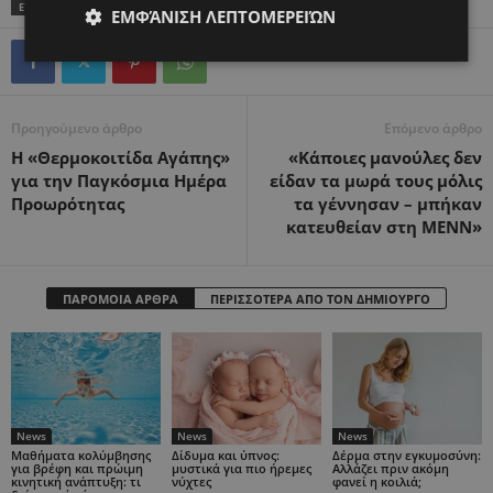
ΕΤΙΚΕΤΕΣ
TOP
ΜΩΡΆ ΘΑΎΜΑΤΑ
ΠΡΌΩΡΑ
ΠΡΟΩΡΌΤΗΤΑ
ΕΜΦΆΝΙΣΗ ΛΕΠΤΟΜΕΡΕΙΏΝ
Προηγούμενο άρθρο
Επόμενο άρθρο
Η «Θερμοκοιτίδα Αγάπης»
«Κάποιες μανούλες δεν
για την Παγκόσμια Ημέρα
είδαν τα μωρά τους μόλις
Προωρότητας
τα γέννησαν – μπήκαν
κατευθείαν στη ΜΕΝΝ»
ΠΑΡΟΜΟΙΑ ΑΡΘΡΑ
ΠΕΡΙΣΣΟΤΕΡΑ ΑΠΟ ΤΟΝ ΔΗΜΙΟΥΡΓΟ
News
News
News
Μαθήματα κολύμβησης
Δίδυμα και ύπνος:
Δέρμα στην εγκυμοσύνη:
για βρέφη και πρώιμη
μυστικά για πιο ήρεμες
Αλλάζει πριν ακόμη
κινητική ανάπτυξη: τι
νύχτες
φανεί η κοιλιά;